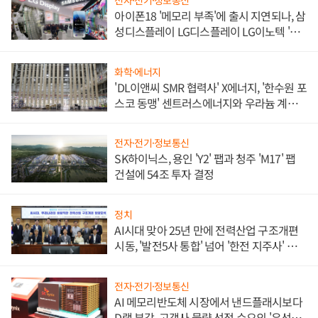
전자·전기·정보통신
아이폰18 '메모리 부족'에 출시 지연되나, 삼
성디스플레이 LG디스플레이 LG이노텍 '탈
애플' 수익 다각화 속도
화학·에너지
'DL이앤씨 SMR 협력사' X에너지, '한수원 포
스코 동맹' 센트러스에너지와 우라늄 계약
체결
전자·전기·정보통신
SK하이닉스, 용인 'Y2' 팹과 청주 'M17' 팹
건설에 54조 투자 결정
정치
AI시대 맞아 25년 만에 전력산업 구조개편
시동, '발전5사 통합' 넘어 '한전 지주사' 재편
론도
전자·전기·정보통신
AI 메모리반도체 시장에서 낸드플래시보다
D램 부각, 고객사 물량 선점 수요의 '우선순