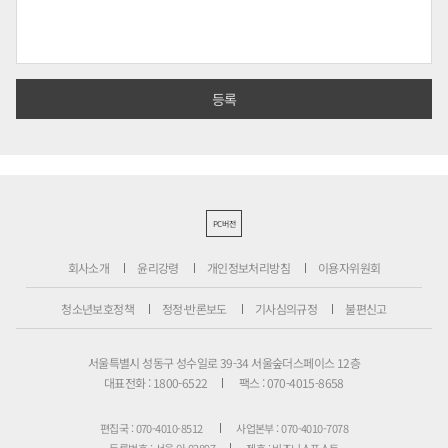
PC버전
회사소개
윤리강령
개인정보처리방침
이용자위원회
청소년보호정책
정정·반론보도
기사심의규정
불편신고
서울특별시 성동구 성수일로 39-34 서울숲더스페이스 12층
대표전화 : 1800-6522
팩스 : 070-4015-8658
편집국 : 070-4010-8512
사업본부 : 070-4010-7078