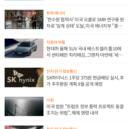
화학·에너지
'한수원 협력사' 미국 오클로 SMR 연구용 원
자로 '임계 상태' 도달, 미국 에너지부 "중요
한 이정표"
자동차·부품
현대차 올해 SUV 국내 베스트셀러 톱10에
서 싼타페만 자리매김, 그랜저·아반떼 '세단
쌍끌이'로 내수 방어
전자·전기·정보통신
SK하이닉스 1주당 375원 현금배당 실시, 추
가 주주환원 계획 9월 공개 예정
사회
미국 법원 "트럼프 정부 풍력 프로젝트 동결
조치는 위법", 해제 명령 내려