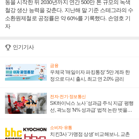
동을 시작한 뒤 2030년까지 연간 500만 톤 규모의 녹색
철강 생산 능력을 갖춘다. 지난해 말 기준 스테그라의 수
소환원제철로 공정률은 약 60%를 기록했다. 손영호 기
자
인기기사
금융
우체국 '매일이자 파킹통장' 5만 계좌 한
정으로 다시 출시, 최고 연 2.0% 금리
전자·전기·정보통신
SK하이닉스 노사 '성과급 주식 지급' 평행
선, 곽노정 'N% 성과급' 법적 논란 벗을지
주목
소비자·유통
치킨3사 '가맹점 상생' 비교해보니, 교촌