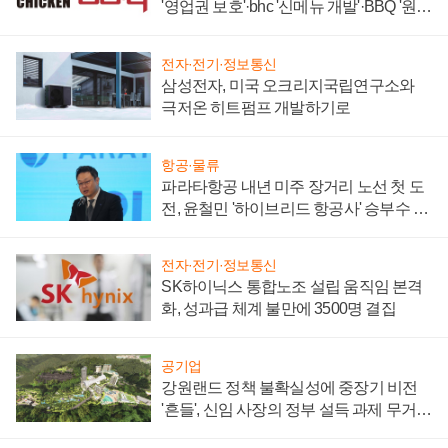
'영업권 보호'·bhc '신메뉴 개발'·BBQ '원가
부담'
전자·전기·정보통신
삼성전자, 미국 오크리지국립연구소와
극저온 히트펌프 개발하기로
항공·물류
파라타항공 내년 미주 장거리 노선 첫 도
전, 윤철민 '하이브리드 항공사' 승부수 통
할까
전자·전기·정보통신
SK하이닉스 통합노조 설립 움직임 본격
화, 성과급 체계 불만에 3500명 결집
공기업
강원랜드 정책 불확실성에 중장기 비전
'흔들', 신임 사장의 정부 설득 과제 무거워
져