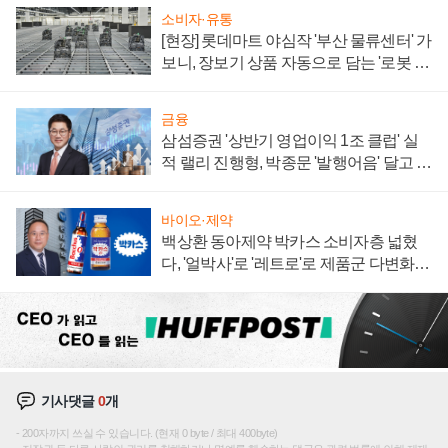
소비자·유통
[현장] 롯데마트 야심작 '부산 물류센터' 가
보니, 장보기 상품 자동으로 담는 '로봇 40
0대' 장관
금융
삼섬증권 '상반기 영업이익 1조 클럽' 실
적 랠리 진행형, 박종문 '발행어음' 달고 연
임 향하나
바이오·제약
백상환 동아제약 박카스 소비자층 넓혔
다, '얼박사'로 '레트로'로 제품군 다변화
주효
기사댓글
0
개
200자까지 쓰실 수 있습니다. (현재 0 byte / 최대 400byte)