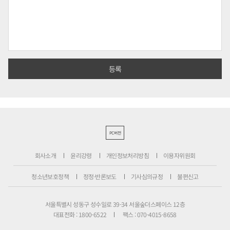
PC버전
회사소개
윤리강령
개인정보처리방침
이용자위원회
청소년보호정책
정정·반론보도
기사심의규정
불편신고
서울특별시 성동구 성수일로 39-34 서울숲더스페이스 12층
대표전화 : 1800-6522
팩스 : 070-4015-8658