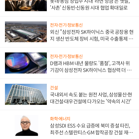
롯데·농심 창업주 시대 '라면 앙금'은 옛말,
'사촌' 신동빈·신동원 시대 협업 확대일로
전자·전기·정보통신
외신 "삼성전자 SK하이닉스 중국 공장용 현
지 생산 반도체 장비 시험, 미국 수출통제 대
비"
전자·전기·정보통신
D램과 HBM 내년 물량도 '품절', 고객사 위
기감이 삼성전자 SK하이닉스 협상력 더 키
워
건설
국내외서 속도 붙는 원전 사업, 삼성물산·현
대건설·대우건설에 다가오는 '약속의 시간'
화학·에너지
삼성SDI ESS 수요 급증에 북미 증설 타진,
최주선 스텔란티스·GM 합작공장 건설 재추