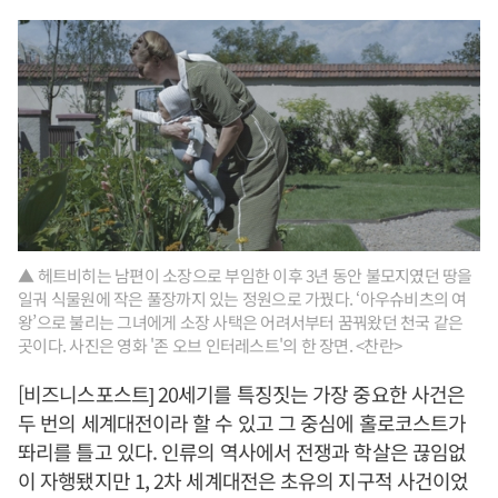
▲ 헤트비히는 남편이 소장으로 부임한 이후 3년 동안 불모지였던 땅을
일궈 식물원에 작은 풀장까지 있는 정원으로 가꿨다. ‘아우슈비츠의 여
왕’으로 불리는 그녀에게 소장 사택은 어려서부터 꿈꿔왔던 천국 같은
곳이다. 사진은 영화 '존 오브 인터레스트'의 한 장면. <찬란>
[비즈니스포스트] 20세기를 특징짓는 가장 중요한 사건은
두 번의 세계대전이라 할 수 있고 그 중심에 홀로코스트가
똬리를 틀고 있다. 인류의 역사에서 전쟁과 학살은 끊임없
이 자행됐지만 1, 2차 세계대전은 초유의 지구적 사건이었