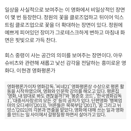
일상을 사실적으로 보여주는 이 영화에서 비일상적인 장면
이 몇 번 등장한다. 정원의 꽃을 클로즈업하고 뒤이어 익스
트림 클로즈업으로 꽃을 더 확대하는 장면이 있다. 정원에
예쁘게 피어있던 장미가 그로테스크하게 변하고 마침내 화
면은 핏빛으로 가득 찬다.
회스 중령이 사는 공간의 의미를 보여주는 장면이다. 아우
슈비츠와 관련해 새롭고 낯선 감각을 전달하는 흥미로운 영
화다. 이현경 영화평론가
영화평론가이자 영화감독. '씨네21' 영화평론상 수상으로 평론 활
동을 시작하였으며, 영화와 인문학 강의를 해오고 있다. 평론집
'영화, 내 맘대로 봐도 괜찮을까?'와 '봉준호 코드', '한국영화감독
1', '대중서사장르의 모든 것' 등의 공저가 있다. 단편영화 '행복엄
마의 오디세이'(2013), '어른들은 묵묵부답'(2017), '꿈 그리고 뉘
앙스'(2021)의 각본과 연출을 맡았다. 영화에 대해 쓰는 일과 영화
를 만드는 일 사이에서 갈팡질팡 하면서 살아가고 있다.