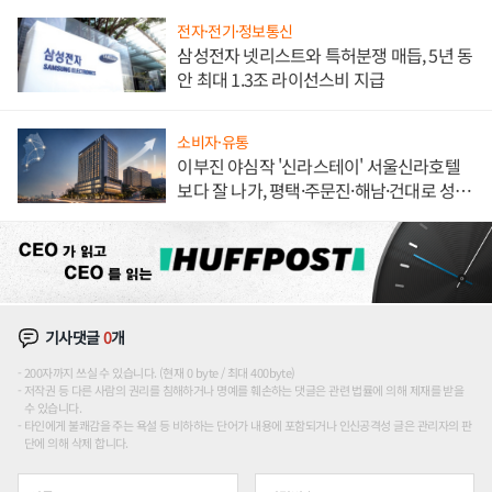
전자·전기·정보통신
삼성전자 넷리스트와 특허분쟁 매듭, 5년 동
안 최대 1.3조 라이선스비 지급
소비자·유통
이부진 야심작 '신라스테이' 서울신라호텔
보다 잘 나가, 평택·주문진·해남·건대로 성
장판 더 넓힌다
기사댓글
0
개
200자까지 쓰실 수 있습니다. (현재 0 byte / 최대 400byte)
저작권 등 다른 사람의 권리를 침해하거나 명예를 훼손하는 댓글은 관련 법률에 의해 제재를 받을
수 있습니다.
타인에게 불쾌감을 주는 욕설 등 비하하는 단어가 내용에 포함되거나 인신공격성 글은 관리자의 판
단에 의해 삭제 합니다.