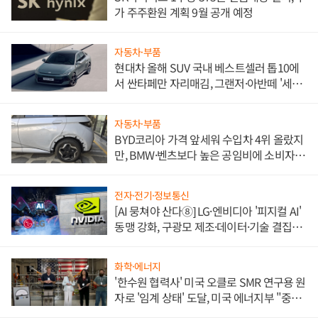
가 주주환원 계획 9월 공개 예정
자동차·부품
현대차 올해 SUV 국내 베스트셀러 톱10에
서 싼타페만 자리매김, 그랜저·아반떼 '세단
쌍끌이'로 내수 방어
자동차·부품
BYD코리아 가격 앞세워 수입차 4위 올랐지
만, BMW·벤츠보다 높은 공임비에 소비자
불만 폭발
전자·전기·정보통신
[AI 뭉쳐야 산다⑧] LG·엔비디아 '피지컬 AI'
동맹 강화, 구광모 제조·데이터·기술 결집
해 종합 로보틱스 기업으로
화학·에너지
'한수원 협력사' 미국 오클로 SMR 연구용 원
자로 '임계 상태' 도달, 미국 에너지부 "중요
한 이정표"