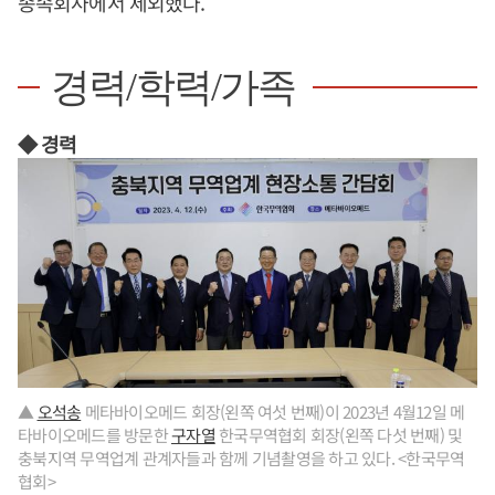
종속회사에서 제외했다.
경력/학력/가족
◆ 경력
▲
오석송
메타바이오메드 회장(왼쪽 여섯 번째)이 2023년 4월12일 메
타바이오메드를 방문한
구자열
한국무역협회 회장(왼쪽 다섯 번째) 및
충북지역 무역업계 관계자들과 함께 기념촬영을 하고 있다. <한국무역
협회>