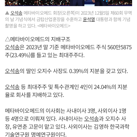
▲
오석송
메타바이오메드 회장(오른쪽)이 2023년 12월5일 제60회 무역
의 날 기념식에서 금탑산업훈장을 수훈하고
윤석열
대통령과 함께 기념
촬영을 하고 있다. <메타바이오메드>
△메타바이오메드의 지배구조
오석송
은 2023년 말 기준 메타바이오메드 주식 560만5875
주(23.49%)를 들고 있는 최대주주다.
오석송
의 딸인 오지수 사장도 0.39%의 지분을 갖고 있다.
오석송
등 최대주주 및 특수관계인 4인이 24.04%의 지분
율로 회사를 지배하고 있다.
메타바이오메드의 이사회는 사내이사 3명, 사외이사 1명
등 4명으로 이뤄져 있다. 사내이사는
오석송
과 오지수 사
장, 유연춘 고문이 맡고 있다. 사외이사는 김영하 한국과학
기술연구원 명예연구원이다.