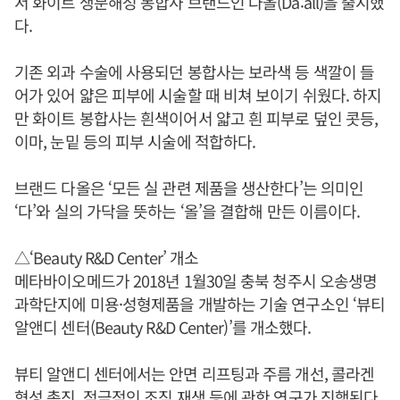
서 화이트 생분해성 봉합사 브랜드인 다올(Da:all)을 출시했
다.
기존 외과 수술에 사용되던 봉합사는 보라색 등 색깔이 들
어가 있어 얇은 피부에 시술할 때 비쳐 보이기 쉬웠다. 하지
만 화이트 봉합사는 흰색이어서 얇고 흰 피부로 덮인 콧등,
이마, 눈밑 등의 피부 시술에 적합하다.
브랜드 다올은 ‘모든 실 관련 제품을 생산한다’는 의미인
‘다’와 실의 가닥을 뜻하는 ‘올’을 결합해 만든 이름이다.
△‘Beauty R&D Center’ 개소
메타바이오메드가 2018년 1월30일 충북 청주시 오송생명
과학단지에 미용·성형제품을 개발하는 기술 연구소인 ‘뷰티
알앤디 센터(Beauty R&D Center)’를 개소했다.
뷰티 알앤디 센터에서는 안면 리프팅과 주름 개선, 콜라겐
형성 촉진, 적극적인 조직 재생 등에 관한 연구가 진행된다.