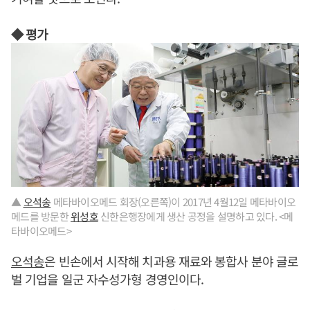
◆ 평가
▲
오석송
메타바이오메드 회장(오른쪽)이 2017년 4월12일 메타바이오
메드를 방문한
위성호
신한은행장에게 생산 공정을 설명하고 있다. <메
타바이오메드>
오석송
은 빈손에서 시작해 치과용 재료와 봉합사 분야 글로
벌 기업을 일군 자수성가형 경영인이다.