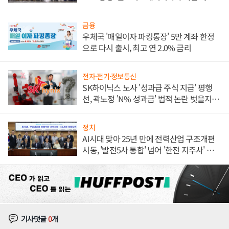
체결
금융
우체국 '매일이자 파킹통장' 5만 계좌 한정
으로 다시 출시, 최고 연 2.0% 금리
전자·전기·정보통신
SK하이닉스 노사 '성과급 주식 지급' 평행
선, 곽노정 'N% 성과급' 법적 논란 벗을지 주
목
정치
AI시대 맞아 25년 만에 전력산업 구조개편
시동, '발전5사 통합' 넘어 '한전 지주사' 재편
론도
기사댓글
0
개