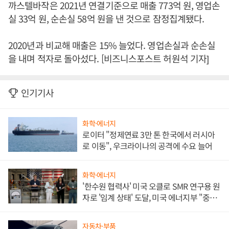
까스텔바작은 2021년 연결기준으로 매출 773억 원, 영업손
실 33억 원, 순손실 58억 원을 낸 것으로 잠정집계됐다.
2020년과 비교해 매출은 15% 늘었다. 영업손실과 순손실
을 내며 적자로 돌아섰다. [비즈니스포스트 허원석 기자]
인기기사
화학·에너지
로이터 "정제연료 3만 톤 한국에서 러시아
로 이동", 우크라이나의 공격에 수요 늘어
화학·에너지
'한수원 협력사' 미국 오클로 SMR 연구용 원
자로 '임계 상태' 도달, 미국 에너지부 "중요
한 이정표"
자동차·부품