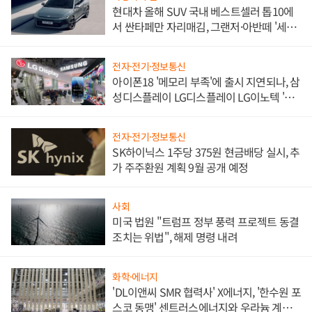
현대차 올해 SUV 국내 베스트셀러 톱10에
서 싼타페만 자리매김, 그랜저·아반떼 '세단
쌍끌이'로 내수 방어
전자·전기·정보통신
아이폰18 '메모리 부족'에 출시 지연되나, 삼
성디스플레이 LG디스플레이 LG이노텍 '탈
애플' 수익 다각화 속도
전자·전기·정보통신
SK하이닉스 1주당 375원 현금배당 실시, 추
가 주주환원 계획 9월 공개 예정
사회
미국 법원 "트럼프 정부 풍력 프로젝트 동결
조치는 위법", 해제 명령 내려
화학·에너지
'DL이앤씨 SMR 협력사' X에너지, '한수원 포
스코 동맹' 센트러스에너지와 우라늄 계약