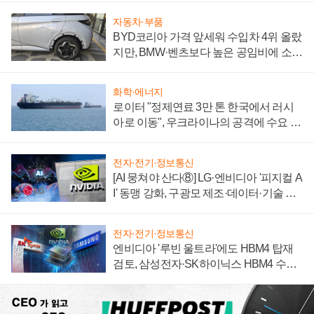
자동차·부품
BYD코리아 가격 앞세워 수입차 4위 올랐
지만, BMW·벤츠보다 높은 공임비에 소비
자 불만 폭발
화학·에너지
로이터 "정제연료 3만 톤 한국에서 러시
아로 이동", 우크라이나의 공격에 수요 늘
어
전자·전기·정보통신
[AI 뭉쳐야 산다⑧] LG·엔비디아 '피지컬 A
I' 동맹 강화, 구광모 제조·데이터·기술 결
집해 종합 로보틱스 기업으로
전자·전기·정보통신
엔비디아 '루빈 울트라'에도 HBM4 탑재
검토, 삼성전자·SK하이닉스 HBM4 수율
에 주도권 갈린다