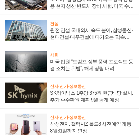
용 현지 생산 반도체 장비 시험, 미국 수출
통제 대비"
건설
원전 건설 국내외서 속도 붙어, 삼성물산·
현대건설·대우건설에 다가오는 '약속의
시간'
사회
미국 법원 "트럼프 정부 풍력 프로젝트 동
결 조치는 위법", 해제 명령 내려
전자·전기·정보통신
SK하이닉스 1주당 375원 현금배당 실시,
추가 주주환원 계획 9월 공개 예정
전자·전기·정보통신
삼성전자, 갤럭시Z 폴드8 사전예약 개통
8월31일까지 연장