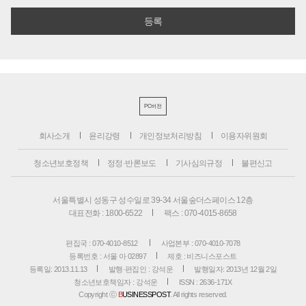
PC버전
회사소개
윤리강령
개인정보처리방침
이용자위원회
청소년보호정책
정정·반론보도
기사심의규정
불편신고
서울특별시 성동구 성수일로 39-34 서울숲더스페이스 12층
대표전화 : 1800-6522
팩스 : 070-4015-8658
편집국 : 070-4010-8512
사업본부 : 070-4010-7078
등록번호 : 서울 아 02897
제호 : 비즈니스포스트
등록일: 2013.11.13
발행·편집인 : 강석운
발행일자: 2013년 12월 2일
청소년보호책임자 : 강석운
ISSN : 2636-171X
Copyright ⓒ
B
USINESSPOST
. All rights reserved.