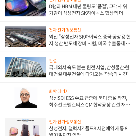
D램과 HBM 내년 물량도 '품절', 고객사 위
기감이 삼성전자 SK하이닉스 협상력 더 키
워
전자·전기·정보통신
외신 "삼성전자 SK하이닉스 중국 공장용 현
지 생산 반도체 장비 시험, 미국 수출통제 대
비"
건설
국내외서 속도 붙는 원전 사업, 삼성물산·현
대건설·대우건설에 다가오는 '약속의 시간'
화학·에너지
삼성SDI ESS 수요 급증에 북미 증설 타진,
최주선 스텔란티스·GM 합작공장 건설 재추
진하나
전자·전기·정보통신
삼성전자, 갤럭시Z 폴드8 사전예약 개통 8
월31일까지 연장