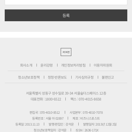
PC버전
회사소개
윤리강령
개인정보처리방침
이용자위원회
청소년보호정책
정정·반론보도
기사심의규정
불편신고
서울특별시 성동구 성수일로 39-34 서울숲더스페이스 12층
대표전화 : 1800-6522
팩스 : 070-4015-8658
편집국 : 070-4010-8512
사업본부 : 070-4010-7078
등록번호 : 서울 아 02897
제호 : 비즈니스포스트
등록일: 2013.11.13
발행·편집인 : 강석운
발행일자: 2013년 12월 2일
청소년보호책임자 : 강석운
ISSN : 2636-171X