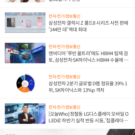
전자·전기·정보통신
삼성전자 갤럭시 Z 폴드8 시리즈 사전 판매
'144만 대' 역대 최대
전자·전기·정보통신
엔비디아 '루빈 울트라'에도 HBM4 탑재 검
토, 삼성전자·SK하이닉스 HBM4 수율에 주
도권 갈린다
전자·전기·정보통신
삼성전자 2분기 글로벌 D램 점유율 39% 1
위, SK하이닉스와 13%p 격차
전자·전기·정보통신
[오늘Who] 정철동 LG디스플레이 모바일 O
LED로 하반기 실적 반등 시동, '칩플레이
션'에 가격 인하 압박은 부담