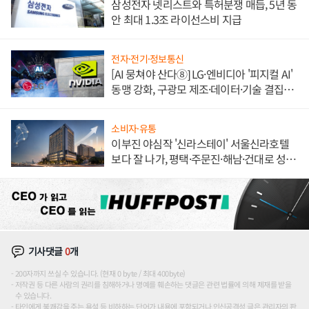
삼성전자 넷리스트와 특허분쟁 매듭, 5년 동
안 최대 1.3조 라이선스비 지급
전자·전기·정보통신
[AI 뭉쳐야 산다⑧] LG·엔비디아 '피지컬 AI'
동맹 강화, 구광모 제조·데이터·기술 결집
해 종합 로보틱스 기업으로
소비자·유통
이부진 야심작 '신라스테이' 서울신라호텔
보다 잘 나가, 평택·주문진·해남·건대로 성
장판 더 넓힌다
기사댓글
0
개
200자까지 쓰실 수 있습니다. (현재 0 byte / 최대 400byte)
저작권 등 다른 사람의 권리를 침해하거나 명예를 훼손하는 댓글은 관련 법률에 의해 제재를 받을
수 있습니다.
타인에게 불쾌감을 주는 욕설 등 비하하는 단어가 내용에 포함되거나 인신공격성 글은 관리자의 판