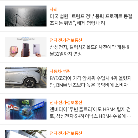
사회
미국 법원 "트럼프 정부 풍력 프로젝트 동결
조치는 위법", 해제 명령 내려
전자·전기·정보통신
삼성전자, 갤럭시Z 폴드8 사전예약 개통 8
월31일까지 연장
자동차·부품
BYD코리아 가격 앞세워 수입차 4위 올랐지
만, BMW·벤츠보다 높은 공임비에 소비자
불만 폭발
전자·전기·정보통신
엔비디아 '루빈 울트라'에도 HBM4 탑재 검
토, 삼성전자·SK하이닉스 HBM4 수율에 주
도권 갈린다
전자·전기·정보통신