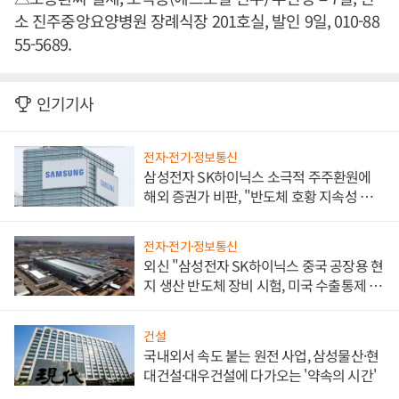
소 진주중앙요양병원 장례식장 201호실, 발인 9일, 010-88
55-5689.
인기기사
전자·전기·정보통신
삼성전자 SK하이닉스 소극적 주주환원에
해외 증권가 비판, "반도체 호황 지속성 의
문"
전자·전기·정보통신
외신 "삼성전자 SK하이닉스 중국 공장용 현
지 생산 반도체 장비 시험, 미국 수출통제 대
비"
건설
국내외서 속도 붙는 원전 사업, 삼성물산·현
대건설·대우건설에 다가오는 '약속의 시간'