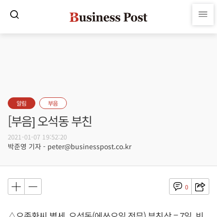
알림
부음
[부음] 오석동 부친
2021-01-07 19:52:20
박준영 기자 - peter@businesspost.co.kr
0
△오종환씨 별세, 오석동(에쓰오일 전무) 부친상 = 7일, 빈