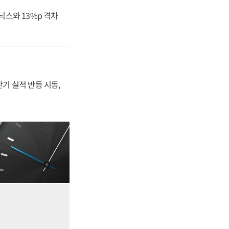
닉스와 13%p 격차
반기 실적 반등 시동,