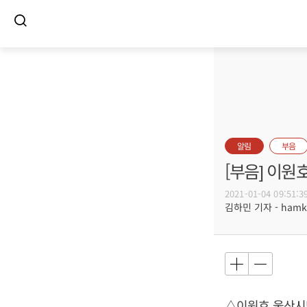
알림
부음
[부음] 이원
2021-01-04 09:51:3
김하민 기자 - hamki
△이원호 울산시민