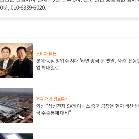
분, 010-6339-6020.
소비자·유통
롯데·농심 창업주 시대 '라면 앙금'은 옛말, '사촌' 신
업 확대일로
전자·전기·정보통신
외신 "삼성전자 SK하이닉스 중국 공장용 현지 생산 반
국 수출통제 대비"