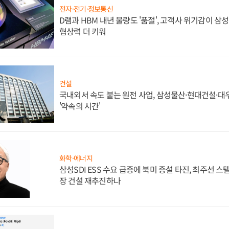
전자·전기·정보통신
D램과 HBM 내년 물량도 '품절', 고객사 위기감이 삼
협상력 더 키워
건설
국내외서 속도 붙는 원전 사업, 삼성물산·현대건설·
'약속의 시간'
화학·에너지
삼성SDI ESS 수요 급증에 북미 증설 타진, 최주선 
장 건설 재추진하나