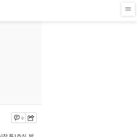
0
장 특1호실, 발