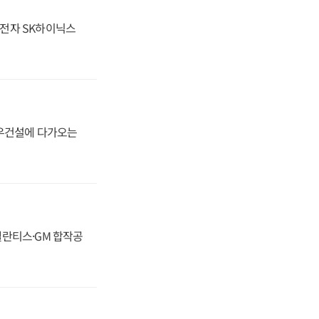
성전자 SK하이닉스
대우건설에 다가오는
스텔란티스·GM 합작공