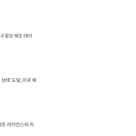
화, 구광모 제조·데이
상태' 도달, 미국 에
.3조 라이선스비 지