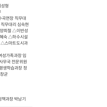
이성형
무
수곡면장 직무대
 직무대리 심숙현
 양희철 △이반성
이혜숙 △하수시설
훈 △스마트도시과
여성가족과장 임
사무국 전문위원
평생학습과장 정
조창균
정책과장 박남기