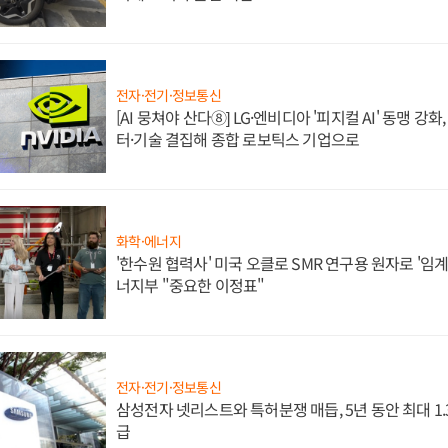
전자·전기·정보통신
[AI 뭉쳐야 산다⑧] LG·엔비디아 '피지컬 AI' 동맹 강
터·기술 결집해 종합 로보틱스 기업으로
화학·에너지
'한수원 협력사' 미국 오클로 SMR 연구용 원자로 '임계 
너지부 "중요한 이정표"
전자·전기·정보통신
삼성전자 넷리스트와 특허분쟁 매듭, 5년 동안 최대 1
급