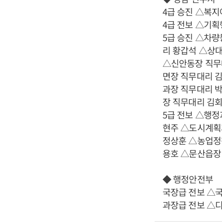
4급 승진 △복
4급 전보 △기
5급 승진 △차
리 황갑석 △상
△신안동장 직무
면장 직무대리 
과장 직무대리 
장 직무대리 김
5급 전보 △행
현주 △도시계획
정상훈 △농업정
용호 △문산읍장
◆ 행정안전부
국장급 전보 △
과장급 전보 △