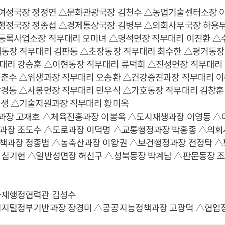
지여성국장 정정연 △문화관광국장 김천수 △농업기술센터소장 
획행정국장 정종섭 △경제통상국장 김병무 △의회사무국장 하용
량등록사업소장 직무대리 오미녀 △명석면장 직무대리 이진환 △
대동장 직무대리 김판동 △초장동장 직무대리 최수한 △평거동장
대리 강승훈 △이현동장 직무대리 류덕희 △진성면장 직무대리
김춘수 △위생과장 직무대리 오송환 △건강증진과장 직무대리 
박경동 △사봉면장 직무대리 민우식 △가호동장 직무대리 김창
회생 △기술지원과장 직무대리 황미옥
정과장 고재호 △체육진흥과장 이봉옥 △도시재생과장 이영동 △
과장 조도수 △도로과장 이덕명 △교통행정과장 박홍종 △의회
책과장 정종범 △농축산과장 이왕권 △보건행정과장 전정탁 △
 심기현 △일반성면장 허신구 △성북동장 박계남 △판문동장 
국제행정협력관 김성수
디지털정부기반과장 장경미 △공공지능정책과장 고광덕 △협업