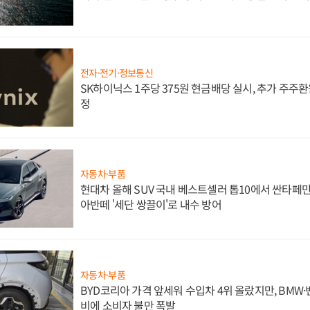
전자·전기·정보통신
SK하이닉스 1주당 375원 현금배당 실시, 추가 주주환
정
자동차·부품
현대차 올해 SUV 국내 베스트셀러 톱10에서 싼타페만
아반떼 '세단 쌍끌이'로 내수 방어
자동차·부품
BYD코리아 가격 앞세워 수입차 4위 올랐지만, BMW
비에 소비자 불만 폭발