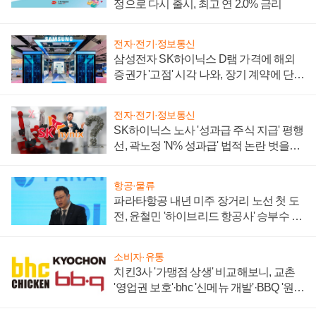
정으로 다시 출시, 최고 연 2.0% 금리
전자·전기·정보통신
삼성전자 SK하이닉스 D램 가격에 해외
증권가 '고점' 시각 나와, 장기 계약에 단점
부각
전자·전기·정보통신
SK하이닉스 노사 '성과급 주식 지급' 평행
선, 곽노정 'N% 성과급' 법적 논란 벗을지
주목
항공·물류
파라타항공 내년 미주 장거리 노선 첫 도
전, 윤철민 '하이브리드 항공사' 승부수 통
할까
소비자·유통
치킨3사 '가맹점 상생' 비교해보니, 교촌
'영업권 보호'·bhc '신메뉴 개발'·BBQ '원가
부담'