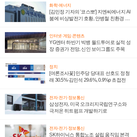
화학·에너지
[김민정 기자의 '코스뽀'] 지엔씨에너지 AI
붐에 비상발전기 호황, 안병철 친환경 에
너지 발전전문기업 향한다
인터넷·게임·콘텐츠
YG엔터 하반기 빅뱅 월드투어로 실적 성
장 증권가 전망, 신인 보이그룹도 주목
정치
[여론조사꽃] 민주당 당대표 선호도 정청
래 30.5%·김민석 29.6%, 0.9%p 초접전
전자·전기·정보통신
삼성전자, 미국 오크리지국립연구소와
극저온 히트펌프 개발하기로
전자·전기·정보통신
SK하이닉스 통합노조 설립 움직임 본격