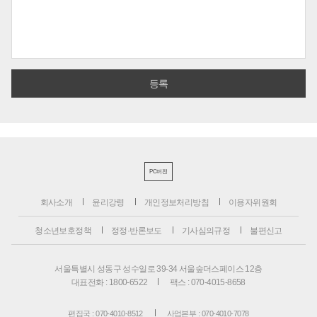
PC버전
회사소개
윤리강령
개인정보처리방침
이용자위원회
청소년보호정책
정정·반론보도
기사심의규정
불편신고
서울특별시 성동구 성수일로 39-34 서울숲더스페이스 12층
대표전화 : 1800-6522
팩스 : 070-4015-8658
편집국 : 070-4010-8512
사업본부 : 070-4010-7078