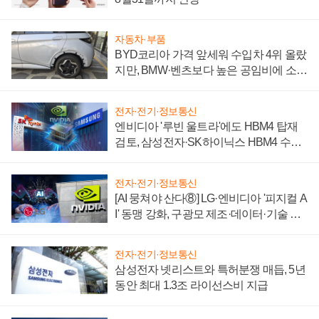
자동차·부품
BYD코리아 가격 앞세워 수입차 4위 올랐
지만, BMW·벤츠보다 높은 공임비에 소비
자 불만 폭발
전자·전기·정보통신
엔비디아 '루빈 울트라'에도 HBM4 탑재
검토, 삼성전자·SK하이닉스 HBM4 수율
에 주도권 갈린다
전자·전기·정보통신
[AI 뭉쳐야 산다⑧] LG·엔비디아 '피지컬 A
I' 동맹 강화, 구광모 제조·데이터·기술 결
집해 종합 로보틱스 기업으로
전자·전기·정보통신
삼성전자 넷리스트와 특허분쟁 매듭, 5년
동안 최대 1.3조 라이선스비 지급