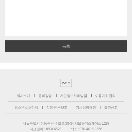
PC버전
회사소개
윤리강령
개인정보처리방침
이용자위원회
청소년보호정책
정정·반론보도
기사심의규정
불편신고
서울특별시 성동구 성수일로 39-34 서울숲더스페이스 12층
대표전화 : 1800-6522
팩스 : 070-4015-8658