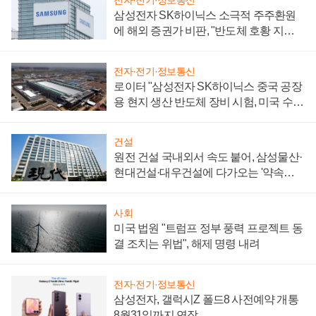
전자·전기·정보통신
삼성전자 SK하이닉스 소극적 주주환원
에 해외 증권가 비판, "반도체 호황 지속
성 의문"
전자·전기·정보통신
로이터 "삼성전자 SK하이닉스 중국 공장
용 현지 생산 반도체 장비 시험, 미국 수출
통제 대비"
건설
원전 건설 국내외서 속도 붙어, 삼성물산·
현대건설·대우건설에 다가오는 '약속의
시간'
사회
미국 법원 "트럼프 정부 풍력 프로젝트 동
결 조치는 위법", 해제 명령 내려
전자·전기·정보통신
삼성전자, 갤럭시Z 폴드8 사전예약 개통
8월31일까지 연장