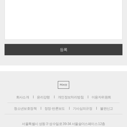
PC버전
회사소개
윤리강령
개인정보처리방침
이용자위원회
청소년보호정책
정정·반론보도
기사심의규정
불편신고
서울특별시 성동구 성수일로 39-34 서울숲더스페이스 12층