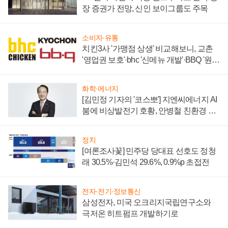
장 증권가 전망, 신인 보이그룹도 주목
소비자·유통
치킨3사 '가맹점 상생' 비교해보니, 교촌
'영업권 보호'·bhc '신메뉴 개발'·BBQ '원가
부담'
화학·에너지
[김민정 기자의 '코스뽀'] 지엔씨에너지 AI
붐에 비상발전기 호황, 안병철 친환경 에
너지 발전전문기업 향한다
정치
[여론조사꽃] 민주당 당대표 선호도 정청
래 30.5%·김민석 29.6%, 0.9%p 초접전
전자·전기·정보통신
삼성전자, 미국 오크리지국립연구소와
극저온 히트펌프 개발하기로