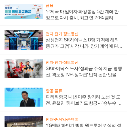
금융
우체국 '매일이자 파킹통장' 5만 계좌 한
정으로 다시 출시, 최고 연 2.0% 금리
전자·전기·정보통신
삼성전자 SK하이닉스 D램 가격에 해외
증권가 '고점' 시각 나와, 장기 계약에 단점
부각
전자·전기·정보통신
SK하이닉스 노사 '성과급 주식 지급' 평행
선, 곽노정 'N% 성과급' 법적 논란 벗을지
주목
항공·물류
파라타항공 내년 미주 장거리 노선 첫 도
전, 윤철민 '하이브리드 항공사' 승부수 통
할까
인터넷·게임·콘텐츠
YG엔터 하반기 빅뱅 월드투어로 실적 성