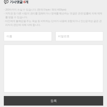
기사댓글
0
개
200자까지 쓰실 수 있습니다. (현재 0 byte / 최대 400byte)
저작권 등 다른 사람의 권리를 침해하거나 명예를 훼손하는 댓글은 관련 법률에 의해 제재
를 받을 수 있습니다.
타인에게 불쾌감을 주는 욕설 등 비하하는 단어가 내용에 포함되거나 인신공격성 글은 관
리자의 판단에 의해 삭제 합니다.