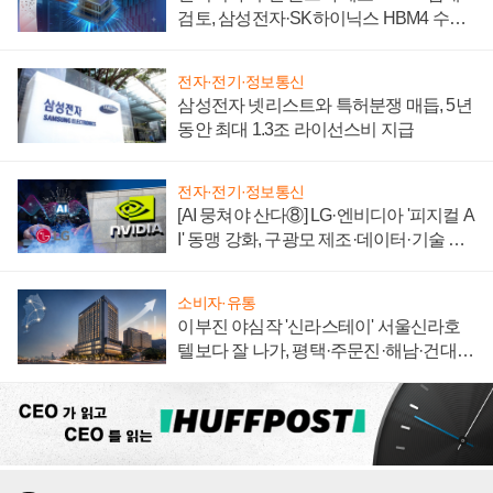
검토, 삼성전자·SK하이닉스 HBM4 수율
에 주도권 갈린다
전자·전기·정보통신
삼성전자 넷리스트와 특허분쟁 매듭, 5년
동안 최대 1.3조 라이선스비 지급
전자·전기·정보통신
[AI 뭉쳐야 산다⑧] LG·엔비디아 '피지컬 A
I' 동맹 강화, 구광모 제조·데이터·기술 결
집해 종합 로보틱스 기업으로
소비자·유통
이부진 야심작 '신라스테이' 서울신라호
텔보다 잘 나가, 평택·주문진·해남·건대로
성장판 더 넓힌다