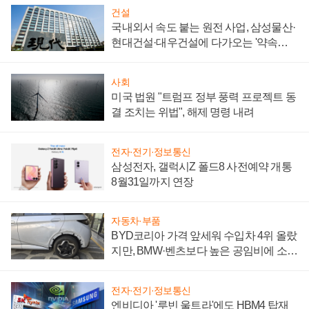
건설
국내외서 속도 붙는 원전 사업, 삼성물산·
현대건설·대우건설에 다가오는 '약속의
시간'
사회
미국 법원 "트럼프 정부 풍력 프로젝트 동
결 조치는 위법", 해제 명령 내려
전자·전기·정보통신
삼성전자, 갤럭시Z 폴드8 사전예약 개통
8월31일까지 연장
자동차·부품
BYD코리아 가격 앞세워 수입차 4위 올랐
지만, BMW·벤츠보다 높은 공임비에 소비
자 불만 폭발
전자·전기·정보통신
엔비디아 '루빈 울트라'에도 HBM4 탑재