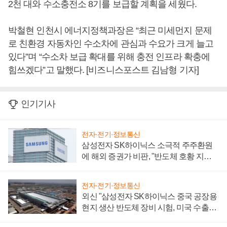
2천 대와 수소충전소 8기를 보급할 계획을 세웠다.
박철현 인천시 에너지정책과장은 “최근 미세먼지 문제
로 친환경 자동차인 수소차에 관심과 수요가 크게 늘고
있다”며 “수소차 보급 확대를 위해 충전 인프라 확충에
힘쓰겠다”고 말했다. [비즈니스포스트 김남형 기자]
인기기사
전자·전기·정보통신
삼성전자 SK하이닉스 소극적 주주환원
에 해외 증권가 비판, "반도체 호황 지속
성 의문"
전자·전기·정보통신
외신 "삼성전자 SK하이닉스 중국 공장용
현지 생산 반도체 장비 시험, 미국 수출통
제 대비"