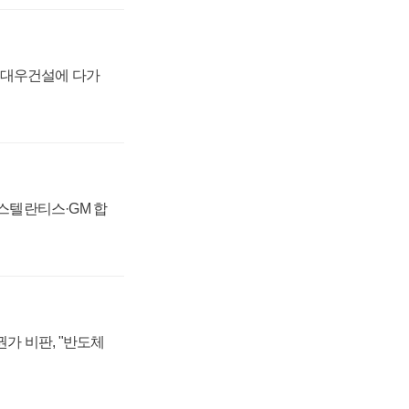
·대우건설에 다가
 스텔란티스·GM 합
가 비판, "반도체