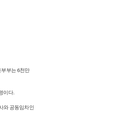
혼부부는 6천만
명이다.
공사와 공동임차인