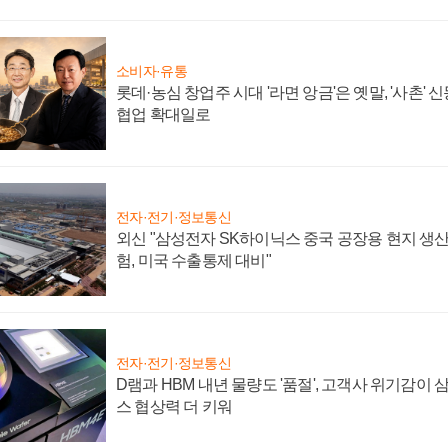
소비자·유통
롯데·농심 창업주 시대 '라면 앙금'은 옛말, '사촌'
협업 확대일로
전자·전기·정보통신
외신 "삼성전자 SK하이닉스 중국 공장용 현지 생산
험, 미국 수출통제 대비"
전자·전기·정보통신
D램과 HBM 내년 물량도 '품절', 고객사 위기감이
스 협상력 더 키워