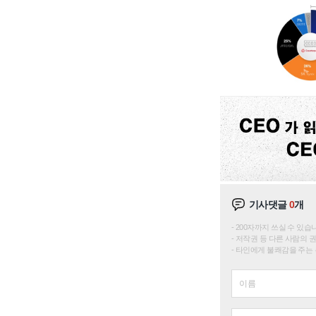
기사댓글
0
개
200자까지 쓰실 수 있습니다. 
저작권 등 다른 사람의 
타인에게 불쾌감을 주는 