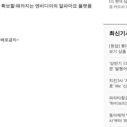
LG·현대·
사장
을 확보할 때까지는 엔비디아의 알파마요 플랫폼
요 카드사 
회복에 '초집
최신기
재배포금지>
[현장] 롯
보기 상품 
'상반기 1
문 '발행
치킨3사 '
호'·bhc '
파라타항공
'하이브리
동아제약 
사'부터 