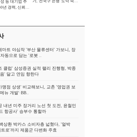
가, '전국구 은행' 도약 속도
삼성 등 대기업 주
[2026년]
30년 경력, 신뢰
중' [2026년]
사
데마트 야심작 '부산 물류센터' 가보니, 장
자동으로 담는 '로봇 ..
조 클럽' 삼성증권 실적 랠리 진행형, 박종
어음' 달고 연임 향한다
가맹점 상생' 비교해보니, 교촌 '영업권 보
신메뉴 개발'·BB..
 내년 미주 장거리 노선 첫 도전, 윤철민
드 항공사' 승부수 통할까
백상환 박카스 소비자층 넓혔다, '얼박
'레트로'까지 제품군 다변화 주효