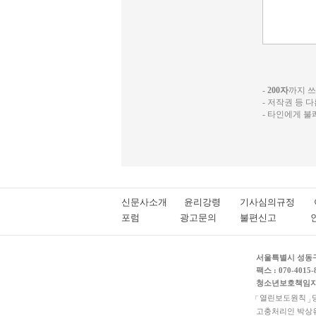
-
200자
까지 쓰실
- 저작권 등 
- 타인에게 
신문사소개
윤리강령
기사심의규정
포럼
광고문의
불편신고
서울특별시 성동구 
팩스 : 070-4015-
청소년보호책임자 
열린보도원칙
고충처리인 박상유 1800