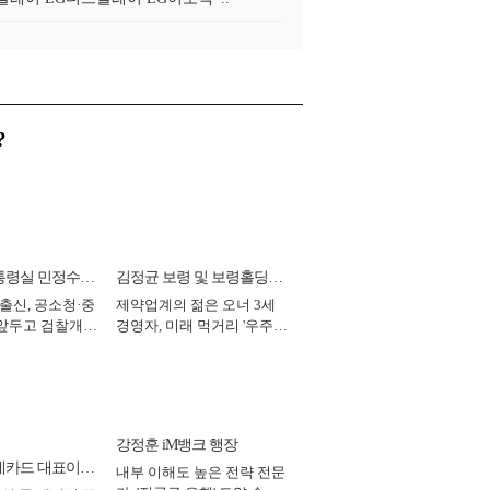
?
통령실 민정수석
김정균 보령 및 보령홀딩스
 출신, 공소청·중
제약업계의 젊은 오너 3세
대표이사 사장
 앞두고 검찰개혁
경영자, 미래 먹거리 '우주와
2026년]
헬스케어' 공들여 [2026년]
강정훈 iM뱅크 행장
데카드 대표이사
내부 이해도 높은 전략 전문