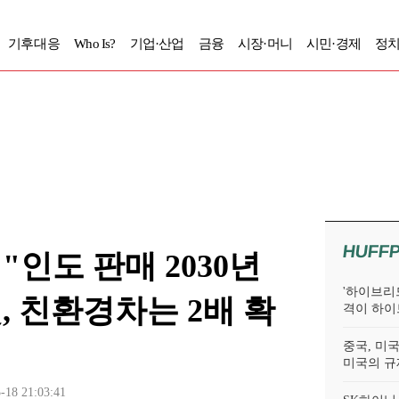
기후대응
Who Is?
기업·산업
금융
시장·머니
시민·경제
정치
HUFF
"인도 판매 2030년
'하이브리드
것, 친환경차는 2배 확
격이 하이
중국, 미국
미국의 규
-18 21:03:41