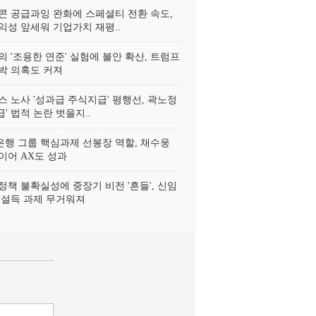
리콘 공급과잉 완화에 스페셜티 전환 속도,
익성 앞세워 기업가치 재평..
의 '조용한 연준' 실험에 불안 확산, 트럼프
박 의혹도 커져
스 노사 '성과급 주식지급' 평행선, 곽노정
급' 법적 논란 벗을지..
행 그룹 핵심과제 선봉장 역할, 채수웅
이어 AX도 성과
정책 불확실성에 중장기 비전 '흔들', 신임
 설득 과제 무거워져