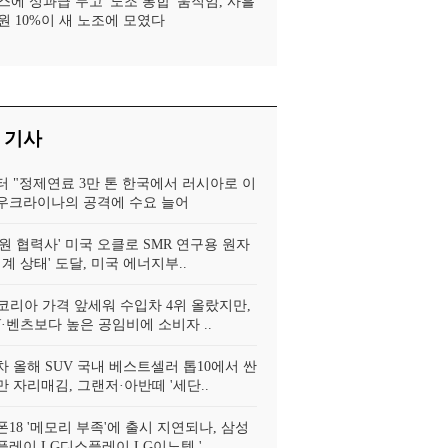
스에 성과급 두고 '노조 통합' 움직임, 사흘
원 10%이 새 노조에 모였다
 기사
터 "정제연료 3만 톤 한국에서 러시아로 이
, 우크라이나의 공격에 수요 늘어
원 협력사' 미국 오클로 SMR 연구용 원자
임계 상태' 도달, 미국 에너지부..
코리아 가격 앞세워 수입차 4위 올랐지만,
·벤츠보다 높은 공임비에 소비자 ..
 올해 SUV 국내 베스트셀러 톱10에서 싼
 자리매김, 그랜저·아반떼 '세단..
18 '메모리 부족'에 출시 지연되나, 삼성
레이 LG디스플레이 LG이노텍 '..