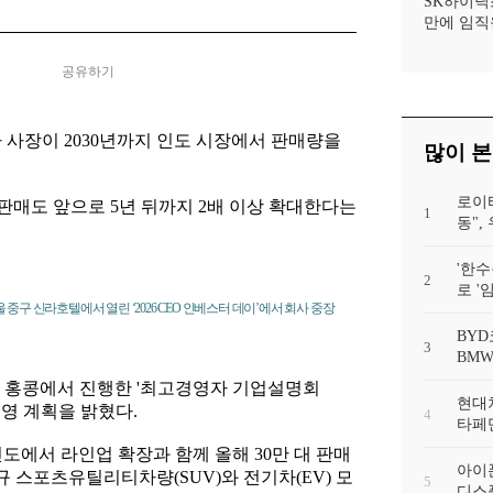
SK하이닉
만에 임직
공유하기
 사장이 2030년까지 인도 시장에서 판매량을
많이 본
로이
매도 앞으로 5년 뒤까지 2배 이상 확대한다는
1
동"
'한수
2
로 '
 중구 신라호텔에서 열린 ‘2026 CEO 인베스터 데이’에서 회사 중장
BYD
3
BMW
와 홍콩에서 진행한 '최고경영자 기업설명회
현대차
경영 계획을 밝혔다.
4
타페만
도에서 라인업 확장과 함께 올해 30만 대 판매
아이폰
규 스포츠유틸리티차량(SUV)와 전기차(EV) 모
5
디스플