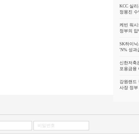
KCC 실
정몽진 수
케빈 워시
정부의 압
SK하이닉
'N% 성과
신한저축은
포용금융 
강원랜드 
사장 정부