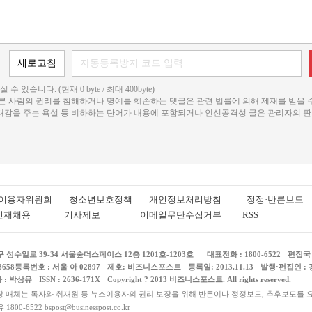
 수 있습니다. (현재 0 byte / 최대 400byte)
다른 사람의 권리를 침해하거나 명예를 훼손하는 댓글은 관련 법률에 의해 제재를 받을 
불쾌감을 주는 욕설 등 비하하는 단어가 내용에 포함되거나 인신공격성 글은 관리자의 판
이용자위원회
청소년보호정책
개인정보처리방침
정정·반론보도
인재채용
기사제보
이메일무단수집거부
RSS
성수일로 39-34 서울숲더스페이스 12층 1201호-1203호
대표전화 : 1800-6522
편집국 0
8658
등록번호 : 서울 아 02897
제호: 비즈니스포스트
등록일: 2013.11.13
발행·편집인 :
: 박상유
Copyright ? 2013 비즈니스포스트. All rights reserved.
ISSN : 2636-171X
당 매체는 독자와 취재원 등 뉴스이용자의 권리 보장을 위해 반론이나 정정보도, 추후보도를 
-6522 bspost@businesspost.co.kr