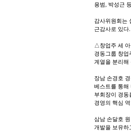
용범, 박성근 
감사위원회는 
근감사로 있다.
△창업주 세 아
경동그룹 창업주
계열을 분리해 
장남 손경호 
베스트를 통해 
부회장이 경동홀
경영의 핵심 역
삼남 손달호 원
개발을 보유하고