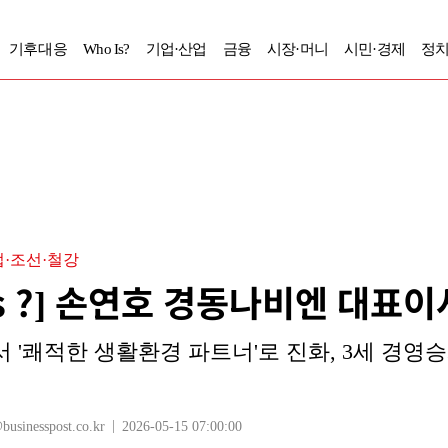
기후대응
Who Is?
기업·산업
금융
시장·머니
시민·경제
정치
·조선·철강
Is ?] 손연호 경동나비엔 대표
 '쾌적한 생활환경 파트너'로 진화, 3세 경영
inesspost.co.kr
2026-05-15 07:00:00