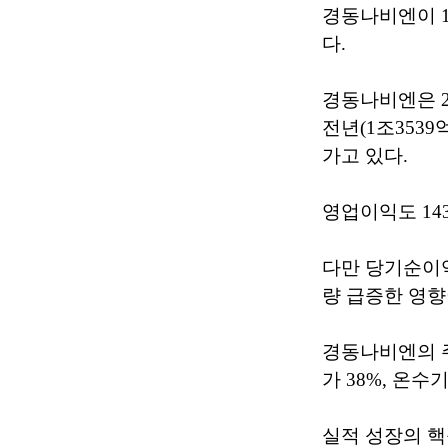
경동나비엔이 1
다.
경동나비엔은 2
전년(1조3539
가고 있다.
영업이익도 14
다만 당기순이익은
량 급증한 영향
경동나비엔의 주
가 38%, 온수
실적 성장의 핵