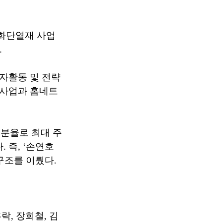
화단열재 사업
.
자활동 및 전략
문사업과 홈네트
지분율로 최대 주
. 즉, ‘손연호
구조를 이뤘다.
, 장희철, 김