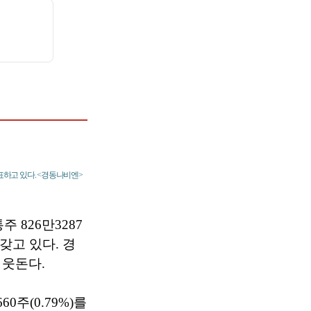
표하고 있다. <경동나비엔>
 826만3287
 갖고 있다. 경
 웃돈다.
0주(0.79%)를