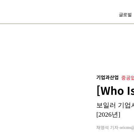
글로벌
기업과산업
중공업
[Who 
보일러 기업서
[2026년]
채명석 기자 oricms@bus