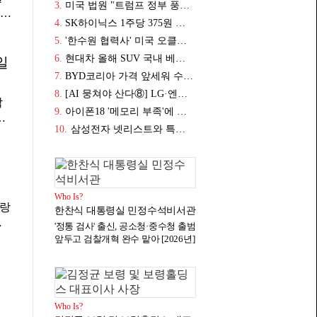
3.
미국 법원 "트럼프 정부 풍력 프로젝트 동결 조치는 위법", 해제 명령 내려
재해
4.
SK하이닉스 1주당 375원 현금배당 실시, 추가 주주환원 계획 9월 공개 예정
을
5.
'한수원 협력사' 미국 오클로 SMR 연구용 원자로 '임계 상태' 도달, 미국 에너지부 "중요한 이정표"
농경
6.
현대차 올해 SUV 국내 베스트셀러 톱10에서 싼타페만 자리매김, 그랜저·아반떼 '세단 쌍끌이'로 내수 방어
물
일
는
7.
BYD코리아 가격 앞세워 수입차 4위 올랐지만, BMW·벤츠보다 높은 공임비에 소비자 불만 폭발
해
8.
[AI 뭉쳐야 산다⑧] LG·엔비디아 '피지컬 AI' 동맹 강화, 구광모 제조·데이터·기술 결집해 종합 로보틱스 기업으로
각
0
9.
아이폰18 '메모리 부족'에 출시 지연되나, 삼성디스플레이 LG디스플레이 LG이노텍 '탈애플' 수익 다각화 속도
이
예
10.
삼성전자 넷리스트와 특허분쟁 매듭, 5년 동안 최대 1.3조 라이선스비 지급
 결
만
를
00
입
고온
율
축
Who Is?
한
사랑
처
한찬식 대통령실 민정수석비서관
한
처분
'정통 검사' 출신, 공소청·중수청 출범
의
앞두고 검찰개혁 완수 맡아 [2026년]
면
스
낮
월
코
릭
코
리
기
Who Is?
의