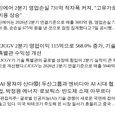
기술 경쟁력을 저해하는 걸림돌이 되고 있다는 지적이다.반도체
분기 매출 5863억 원, 영업이익 619억 원을 냈다. 직전 분기와 비
학회는 7일 발표한 '연구개발직 주 52시간제 특례에 대한 입장문'
진에어 2분기 영업손실 731억 적자폭 커져, "고유가
각각 14.8%, 89.3% 늘어난 수치다.롯데에너지머티리얼즈는 2분기
통해 '연구개발직에 일률적이고 경직적인 주 52시간제를 적용하
매출 1942억 원, 영업손실 169억 원을 기록하며 직전 분기보다 매
비용 상승"
것은 우리나라 반도체 산업의 기술 경쟁력을 저해하는 요인이 될 
은 21.5% 증가했지만 영업손실 폭은 확대되는 모습을 보였다.롯
진에어는 2026년 2분기 연결기준으로 매출 3603억 원, 영업손실 7
있다'고 말했다.이어 '연구개발(R&D) 성과는 단순히 회사에 머무
케미칼은 3분기에도 대외 불확실성이 이어지는 가운데 기초화학
억 원, 순손실 675억 원을 낸 것으로 잠정 집계했다고 7일 공시했다
절대적 시간과 비례하지 않는다'며 '긴 호흡으로 지속 연구해야 
첨단소재 사업에서 글로벌 수요 회복 지연과 원료가격 변동
지난해 같은 기간보다 매출은 17.7% 늘었지만, 적자 폭은 72.9% 
분야가 있는 반면, 단기간 고도의 집중력을 발휘한 뒤 충분한 휴
대됐다. 순손실은 329.7% 증가했다.금융정보업체 에프앤가이드
취해야 하는 분야가 있는 만큼 유연한 근무 환경 조성이 시급하다
집계한 진에어의 2분기 실적 기대치(컨센서스)는 매출 3453억 원,
CJCGV 2분기 영업이익 115억으로 568.0% 증가, 기
덧붙였다.특히 유연한 근로 시스템이 실질적 효과를 거두기 위해
업손실 655억 원, 순손실 545억 원이었다. 매출은 기대치를 뛰어
는 평가 및 보상체계의 개혁이 병행되어야 한다고 강조했다.관리
특별관 수익성 개선
으나, 영업손실과 순손실은 컨센서스를 밑돌았다.회사의 2분기 
가 단순 '근무시간'이 아닌 '성과'를 기준으로 평가해야 하며, 성과
CJCGV가 기술 특별관의 글로벌 성장에 힘입어 2분기 실적이 큰 
선 탑승객 수는 총 163만9517명으로 지난해 같은 기간(168만3095
심 평가가
으로 개선됐다.CJCGV는 2026년 2분기 연결기준으로 매출 5940억
보다 2.6% 감소했다.회사 측은 "2분기 매출 성장세는 지속됐으나 
원, 영업이익 115억 원을 낸 것으로 잠정집계했다고 7일 밝혔다.
유가로 인한 유류비 증가 등 영업 비용이 상승하며 적자 규모가 
2025년 2분기보다 매출은 20.8%, 영업이익은 568.0% 늘었다. 순
됐다"며 "하반기 유가와 환율이 진정세에 접어든 가운데 일본·중
은 226억 원으로 지난해 2분기와 비교해 흑자로 돌아섰다.자회사 
[AI 뭉쳐야 산다⑩] 두산그룹과 엔비디아 AI 시대 협
등 선호 지역 중심으로 노선 다변화와 고효율 신규 기재 도입을 
포디플렉스(4DPLEX)는 매출 469억 원, 영업이익 83억 원을 거뒀다
수익성을 개선해 나갈 것"이라고 말했다.최재원 기자
업, 박정원 에너지·로보틱스·반도체 소재 아우르다
지난해 2분기와 비교해 매출은 56%, 영업이익은 260% 증가했다.
자주> 글로벌 인공지능(AI) 기술 경쟁이 새로운 국면에 접어
적 성장은 스크린X와 4DX 등 기술 특별관 확산과 '슈퍼 마리오 
들고 있다. 미국 빅테크가 주도해 온 시장 질서가 흔들리고 중국 
시', '토이 스토리5' 등 영화의 글로벌 흥행이 견인했다. 특히 북미 
업들의 추격이 빨라지면서 산업 판도도 빠르게 재편될 조짐을 보
장에서는 역대 상반기 최고 박스오피스를 기록했다.국내에서는 