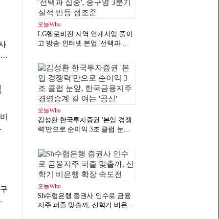
위
원
투자
민
25
오늘Who
 발
잠식
LG헬로비전 지역 연계사업 줄이
업어
과
고 방송·인터넷 본업 '선택과 집
공사
 금
중', 송구영 3분기 실적 반등 정조
 원
 영
준
소
 불
 작
대기
매
첨
증
 유
다
오늘Who
F
대비
금
김성환 한국투자증권 '본업 경쟁
용
억
력'만으로 순이익 3조 클럽 눈앞,
료비
교해
한국금융지주 경영승계 길 여는
제
'공신'
기
조경
록했
경
기보
프
오늘Who
연구
입어
Sh수협은행 증권사 인수로 금융
밝
다
지주 퍼즐 맞출까, 신학기 비은행
체
2
확장 속도전