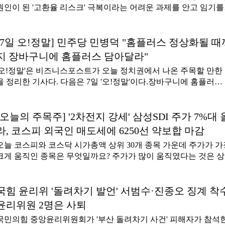
업가치 제고를 위한 전략적 투자재원 확보'
원인이 된 '고환율 리스크' 극복이라는 어려운 과제를 안고 임기를
MMORPG다.특히 에이버튼 창업자인 김대훤 대표가 선보이는 독
시작하게 됐다.국내 여행업계는 고환율 탓에 국내 여행객의 해외 
한 뒤 첫 작품이라는 점에서 일찍부터 주목받았다. 김 대표는 넥
광을 말하는 '아웃바운드' 사업에서 타격을 받고 있다. 다만 고환
리아 부사장과 민트로켓을 거치며 '데이브 더 다이버' 등으로 주
기조는 해외 관광객의 국내 관광을 뜻하는 '인바운드' 사업에 기
[7일 오!정말] 민주당 민병덕 "홈플러스 정상화될 때
은 인물이다.이날 김 대표는 개발 철학으로 '모두를 위한 경쟁형
될 것으로 여겨진다.조좌진 대표는 하나투어 수장에 내정되면서 
MMORPG&#
지 장바구니에 홈플러스 담아달라"
바운드 사업 육성을 '3대 성장축' 가운데 하나로 내세웠는데 이 전
'오!정말'은 비즈니스포스트가 오늘 정치권에서 나온 주목할 만한
이 하반기 실적을 견인할 무기가 될 수 있을지 주목된다.7일 하나
을 정리한 기사다. 다음은 7일 '오!정말'이다.장바구니에 홈플러
어 안팎의 움직임을 종합하면 하나투어 하반기 실적의 관건은 조
스"오늘 오전 10시 전국 67개 홈플러스 점포에 다시 불이 켜진다. 
진 대표가 고환율을 어떻게 극복하느냐에 따라 달린 것으로 보인다
하의 말을 드리고 싶습니다마는 홈플러스를 살리기 위해서는 국
원/달러 환율은 7일 기준 1418원이다. 6월8일 장중 1561원까지 치
여러분께 지금부터 진짜 호소와 당부의 말씀을 드리려고 한다. 홈
[오늘의 주목주] '2차전지 강세' 삼성SDI 주가 7%대 
으며 1997년 외환위기 이후 28년 만에 최고 수준을 나타냈지만 최
러스는 작년 3월4일 회생 절차 신청 이후 1년5개월, 그리고 작년 
들어 1400원대 초반까지 내려왔다. 다만 앞으로 추가 하락할 가능
라, 코스피 외국인 매도세에 6250선 약보합 마감
13일 전국 67개 점포의 불이 한꺼번에 꺼진 지 25일 만에 오늘부터
보다는 1400원 이상의 고환율이 새로운 기준이 될 것이라는 관측
오늘 코스피와 코스닥 시가총액 상위 30개 종목 가운데 주가가 가
다시 영업을 재개한다. 법원의 회생 절차 폐지 결정이 났다가 취
우세하다.이런 고환율 기조는 하나투어 실적에 부담으로 작용하
크게 움직인 종목은 무엇일까요? 주가가 많이 움직였다는 것은 
면서 홈플러스는 청산 위기까지 갔다가 기사 회생했다. 이제 국민
있다.
적으로 시장의 많은 관심을 받았다는 뜻입니다. 어떤 이유로 시장
러분들께서도 홈플러스를 살려주셔야 한다. 어디서 사실지 그 선
관심을 받았을까요? 오늘의 주목주가 알려드립니다. 7일 코스피 시
하나만 바꿔주시길 당부드린다. 30만 민생의 생계를 지킬 수 있는
가총액 상위 30개 종목 가운데 삼성SDI 주가가 정규거래 종가 기
국힘 윤리위 '돌려차기 발언' 서범수·진종오 징계 착수
법이다. 오늘 저녁부터
가장 크게 움직였다.이날 삼성SDI 주식은 전날보다 7.49%(3만2천
윤리위원 2명은 사퇴
원) 오른 45만9천 원에 정규거래를 마쳤다.거래량은 68만9001주
국민의힘 중앙윤리위원회가 '부산 돌려차기 사건' 피해자가 참석
전날보다 98