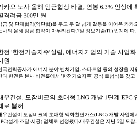
가 책임지다'를 주제 아래 열렸으며 윤호중 행정안전부 장관과 송
마켓에서 상·하한가 주문을 금지하겠다"고 발표했다.상한가와 하
카카오 노사 올해 임금협상 타결, 연봉 6.3% 인상에 
교 진실화해위원장 등 정부 관계자와 국가폭력 피해자 70여 명이 
가는 일일 가격제한폭의 최상단과 최하단 가격을 뜻한다. 기준가
석했다.1·2기 진실화해위 활동을 통해 국가폭력 피해 사실이 확
별격려금 300만 원
에서 30% 오르면 상한가, 30% 내리면 하한가다.전날 넥스트레이
지만 국가 차원의 명예 회복 조치 등이 충분히 이뤄지지 않아 상
임금 및 단체협약(임단협)을 두고 두 달 넘게 갈등을 이어온 카카
프리마켓에서는 SK하이닉스 주식 11주의 소량 거래로 시초가가 
으로 소외돼 있
노사의 올해 임금 협약이 마무리됐다.7일 정보기술(IT) 업계에 따
한가로 형성돼 가격 왜곡 논란이 불거졌다. 7월28일에도 SK하이
면 카카오 노사는 노동조합 찬반 투표 절차를 거쳐 올해 임금 협
스는 1주 거래만으로 하한가에 시초가를 형성했다.한국거래소
최종 타결했다.이번 협약안에는 연봉 총액 인상률 재원 기준 6.3%
(KRX) 정규장은 개장 전 단일가 매매를 통해 시초가를 정하지만 
적용과 함께 특별격려금 300만 원 지급이 포함됐다. 직무와 성과
한전 '한전기술지주'설립, 에너지기업의 기술 사업화
스트레이드 프리마켓은 별도의 시초가 단일가 매매 없이 장이 열
따른 보상 재원인 '스테이지업' 재원은 따로 운영된다.민주노총 
자마자 접속매매를 시작한다. 접속매매는 매수·매도 주문이 들어
지원
식품노조 카카오지회는 '이날 조합원 대상 잠정 합의 내용에 대한
는 즉시 가격과 시간 우선 원칙에 따라 거래를 체결하는 방식이다
한국전력공사가 에너지 분야 벤처기업, 스타트업 등의 성장을 지
표가 찬성으로 마무리됐다'며 '조인식 등 절차를 거치면 최종 종
리마켓은 정규장보다 거래량이 적고 매수·매도 호가도 얇아 소량 
한다.한전은 본사 비전홀에서 '한전기술지주' 공식 출범식을 갖고
다'라고 말했다.이로써 창사 이래 처음으로 본사 파업까지 단행하
래만으로도 시초가가 가격
격적 기술사업화 추진에 나선다고 7일 밝혔다.한전기술지주는 에
격화됐던 카카오의 노사 갈등도 일단락됐다.카카오 본사와 함께 
지분야 벤처기업, 스타트업 및 연구기관의 우수한 기술을 사업화
체행동에 나섰던 4개 계열사 가운데 카카오페이와 카카오엔터프
는 과정을 지원할 목적으로 한전이 100% 출자해 설립하는 에너지
대우건설, 모잠비크의 초대형 LNG 개발 1단계 EPC 
이즈 노조가 사측과 임금 협상에 합의한 데 이어, 이번에 본사까지
기술 사업화 전문 기업이다.에너지분야 기술은 초기에 막대한 비
협상을 타결하게 됐다.지난 5월 단체협약 교섭이 결렬된 뒤 노조
체로 뽑혀
투자가 필요하고 투자된 비용이 회수되는데 오랜 기간이 걸려 사
단체행동으로 압박을 이어왔다.그동안 노조는 연봉 인상률 6.9%
대우건설이 모잠비크의 초대형 액화천연가스(LNG) 개발 사업에
화에 어려움을 겪는다.한전기술지주는 적극적 투자로 유망 에너
전체 영업이익의 13~14%을 성과급 재원으로 마련할 것을 요구해
EPC(설계·조달·시공) 업체로 선정됐다.대우건설은 지난 5일 모잠
기업의 성장을 지원한다.한전은 한전기술지주를 바탕으로 한전과
다.
크 '로부마(Rovuma) LNG 1단계' 사업주의 대표사인 엑손모빌모
공공기관이 보유한 기술과 인프라를 민간의 혁신 역량과 연계해 
크로부터 LNG 액화플랜트 건설을 위한 EPC 업체로 선정돼 사전 
술이전, 실증, 투자, 제품화, 국내·외 시장 진출로 이어지는 기업 