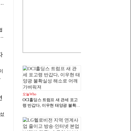
절
의원
데
 중
협
시
△
소
과
에
제
자
을
보
 사
출
하
△
이
씨
안
국
중
괄
참
개
△
않
김
오늘Who
금
변
OCI홀딩스 트럼프 새 관세 포고
회사
협상
령 반갑다, 이우현 태양광 불확실
진
로
성 해소로 어깨 가벼워져
 김
어섰
설
집
계에
 참
과
무