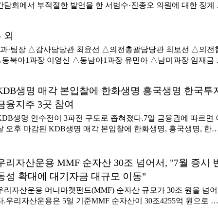
간담회에서 부적절한 발언을 한 서범수·진종오 의원에 대한 징계 
차에 착수했다.앞서 징계 절차가 개시된 조경태·권영진·진종오 
에 대해서도 사실관계 조사를 위한 질의서를 발송하기로 한 가운
 외
윤리위 부위원장과 위원 등 2명은 윤리위 운영에 문제를 제기하며
사퇴 의사를 밝혔다.국민의힘 중앙윤리위원회는 7일 서울 여의도
·팀장 △감사담당관 최윤선 △의전총괄담당관 최보선 △의전
앙당사에서 회의를 열고 서범수·진종오 의원에 대한 징계 절차를 
△동북아1과장 이영신 △동남아1과장 유민아 △남미과장 임재금 
작했다고 이날 보도자료를 통해 밝혔다.서 의원은 4일 한동훈 무
미 △아프리카1과장 이지희 △해외위난대응과장 전현 △인권사회
속 의원이 주최한 검찰 보완수사권 폐지 관련 간담회에서 진 의원
 △문화교류협력과장 이민진 △디지털공공외교과장 박선영 △경
KDB생명 매각 본입찰에 한화생명 흥국생명 한국투
게 '돌려차기 한번 하지'라고 말했고 진 의원은 자신은 발보다 손
외교과장 박은성 △국제과학기술규범과장 이수진 △외교전략정
잘 쓴다는 취지로 답해 논란을 빚었다.간담회에는 '부산 돌려차기
교전략정보본부 군축비확산과장 이호준 △외교전략정보본부 수
금융지주 3곳 참여
건' 피해자 김진주씨(가명)가 참석했고 해당 발언은 김씨가 도착
운영지원과장 최성은 △감사담당관실 재외공관감사팀장 임성균 
KDB생명 인수전이 3파전 구도로 좁혀졌다.7일 금융권에 따르면 
기 전에 나왔다.서 의원과 진 의원은 이후 김씨에게 사과했다. 김
장 이규원 △영사안전정책과 재외동포총괄팀장 김상욱 △해외
날 오후 마감된 KDB생명 매각 본입찰에 한화생명, 흥국생명, 한
도 두 의원의 사과를 받아들이면서 보완수사권 폐지에 당력을 집
 팀장 김선하 △해외안전상황실 팀장 김지만 △여권과 기획총
투자금융지주 등 3곳이 인수제안서를 제출했다.6월 예비입찰에 
해 달라는 뜻을 밝혔다.윤리위는 이와 함께 7월27일 징계 절차가 
교총괄팀장 김나원 △다자경제기구과 다자경제기구팀장 박인정 
여한 것으로 알려진 삼성생명과 교보생명은 본입찰에 참여하지 
시된 조경태·권영진·진종오 의원에게 사실관계 조사를 위한
희국회▷부이사관 승진 △인사과장 강건희 △의사국 의안과장 
았다.KDB생명 최대주주인 산업은행은 인수 요건 사전심사와 자
우리자산운용 MMF 순자산 30조 넘어서, "7월 증시 
현 △국제국 의회외교정책과장 모주영 △국회사무처 박철 △국
지원 요청액 평가, 계약 이행 능력 평가 등을 진행한 뒤 9월 우선
동성 확대에 대기자금 대규모 이동"
업위원회 입법조사관 전태희 △국회운영위원회 입법조사관 정
대상자를 선정한다.그 뒤 올해 안에 거래를 마무리하는 것을 목표
보 △문화체육관광위원회 입법조사관 박정용 △관리국 시설과장
우리자산운용 머니마켓펀드(MMF) 순자산 규모가 30조 원을 넘
하고 있다.산업은행은 2010년 KDB생명(당시 금호생명)을 인수한
 입법조사관 김혜미 △국회민원지원센터장 박지현 △관리국 
다.우리자산운용은 5일 기준MMF 순자산이 30조4255억 원으로 
뒤 2024년까지 6차례에 걸쳐 매각 시도했지만 모두 실패했다.업
 서호진 △법제사법위원회 입법조사관 이상준 △문화소통기획관
계돼업계 1위에 올랐다고7일 밝혔다.같은 날 기준 삼성자산운용
서는 KDB생명이 2025년 3월 산업은행 완전 자회사가 되면서 재