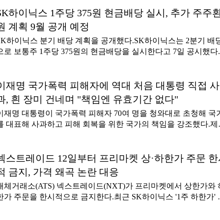
다. 주요 기업들은 AI 모델의 성능 경쟁을 넘어 피지컬 AI와 에이
출 1660억 원, 영업손실 62억 원을 기록했다. 2025년 2분기보다 
틱 AI, 데이터센터와 에너지 인프라 등 차세대 성장 영역으로 전
SK하이닉스 1주당 375원 현금배당 실시, 추가 주주
은 17% 늘었고 영업손실 규모는 64.2% 줄었다.CJCGV는 '국내에
넓히고 있다. 경쟁의 범위가 넓어질수록 기업 간 협력의 중요성도
는 '호프', '스파이더맨4', '오디세이' 등 기대작 개봉에 힘입어
원 계획 9월 공개 예정
커지고 있다. 반도체와 소프트웨어, 데이터, 로봇, 전력 인프라를 
SK하이닉스 분기 배당 계획을 공개했다.SK하이닉스는 2분기 배
우르는 AI 생태계에서는 한 기업이 모든 기술과 자원을 독자적으
으로 보통주 1주당 375원의 현금배당을 실시한다고 7일 공시했다
확보하기 어렵기 때문이다. 서로 다른 강점을 지닌 기업들의 연합
당금 총액은 2733억2480만1750원으로,시가배당률은 보통주 0.02
기술 경쟁력을 높이는 수단을 넘어 국가 간 산업·외교 관계를 좌
다.배당 기준일은 31일이며 배당금은 배당 기준일로부터 1개월 
 핵심 변수로도 떠오르고 있다. 비즈니스포스트는 AI 산업의 '2차
지급된다.SK하이닉스는 주주가치 제고를 위해 추가 주주환원 방
이재명 국가폭력 피해자에 역대 처음 대통령 직접 사
전'을 준비하는 국내외 기업들의 협력 사례를 살펴보고, 이들이 
을 검토하고 있으며, 구체적인 사항은 9월 내 관련 계획을 발표하
이해관계로 손을 잡았는지 분석한다. 나아가 이러한 연합이 글로
과, 흰 장미 건네며 "책임엔 유효기간 없다"
다고 밝혔다.SK하이닉스가 관련 방안을 장기간 검토해왔고, 상반
AI 시장의 경쟁 구도와 한국 기업들의 전략에 어떤 변화를 가져
이재명 대통령이 국가폭력 피해자 70여 명을 청와대로 초청해 국
현금 보유고가 크게 확대된 만큼 대규모 환원 계획이 발표될 가능
짚어본다. -글 싣는 순서
를 대표해 사과하고 피해 회복을 위한 국가의 책임을 강조했다.제
이 있는 것으로 분석된다. 김나영 기자
4·3 사건이나 5·18 민주화운동 등 특정 과거사 사건의 국가기념식
계기로 정부 차원의 사과가 이뤄진 적은 있지만, 개별 국가폭력 
피해자들에게 대통령이 직접 위로와 사과를 전한 것은 이번이 처
넥스트레이드 12일부터 프리마켓 상·하한가 주문 한
이다.이 대통령은 7일 청와대 영빈관에서 제3기 진실·화해를위한
적 금지, 가격 왜곡 논란 대응
거사정리위원회 출범을 계기로 열린 국가폭력 피해자 위로 오찬
대체거래소(ATS) 넥스트레이드(NXT)가 프리마켓에서 상한가와 
서 "해방 이후 이 땅에서 벌어진 모든 국가폭력 사건의 피해자 여
한가 주문을 한시적으로 금지한다.최근 SK하이닉스 '1주 하한가' 
분께 깊은 위로와 사과의 말씀을 드린다"며 "국가의 책임에는 유
태 등 가격 왜곡을 막기 위해서다.7일 넥스트레이드는 보도자료를
기간이 없다"고 고개를 숙였다.이날 행사는 '국가가 기억하고, 국
통해 "12일부터 9월14일 정적 변동성완화장치(VI) 도입 전까지 