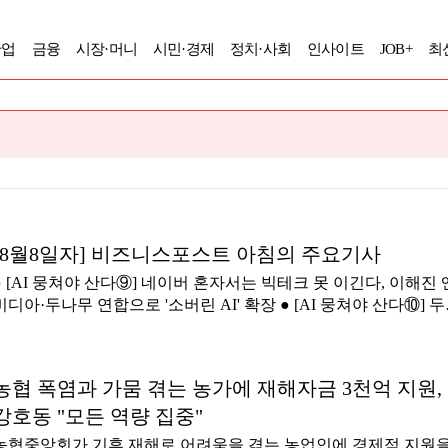
산업
금융
시장·머니
시민·경제
정치·사회
인사이트
JOB+
최
[8월8일자] 비즈니스포스트 아침의 주요기사
● [AI 뭉쳐야 산다⑨] 네이버 혼자서는 빅테크 못 이긴다, 이해진 
비디아·두나무 연합으로 '소버린 AI' 확장 ● [AI 뭉쳐야 산다⑩] 
그룹 박정원 엔비디아와 AI 시대 협업, 로봇 고도화부터 저탄소 
너지까지 전방위 대응 ● 하나투어 조좌진 '고환율 기조' 극복 특명,
'인바운드' 사업 비중 늘려 답 찾는다 ● 부총리 구윤철 1400조 국
농협 폭염과 가뭄 겪는 농가에 재해자금 3천억 지원,
산 통합관리 체계 시동, 부처 칸막이 넘을 조정력 시험대 ● 최주희
강호동 "모든 역량 집중"
티빙 2분기 첫 흑자에도 안심 못해, 콘텐츠 경쟁력 증명 개인정보 
출 수습 '진행형'
농협중앙회가 기후 재해로 어려움을 겪는 농업인에 경제적 지원