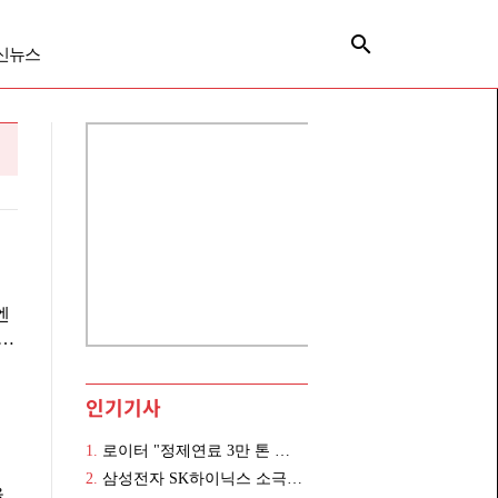
신뉴스
엔
두산
에
인기기사
유재
1.
로이터 "정제연료 3만 톤 한국에서 러시아로 이동", 우크라이나의 공격에 수요 늘어
유
2.
삼성전자 SK하이닉스 소극적 주주환원에 해외 증권가 비판, "반도체 호황 지속성 의문"
을