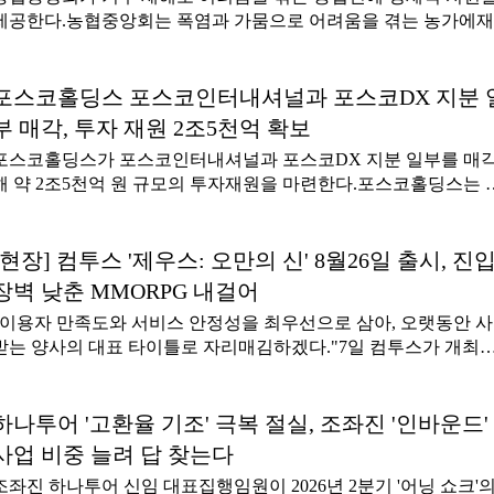
제공한다.농협중앙회는 폭염과 가뭄으로 어려움을 겪는 농가에
자금 3천억 원을 긴급 투입하는 등 범농협 차원의 종합 지원대책
추진한다고 7일 밝혔다.강호동 농협중앙회장은 이날 경남 김해 
지와 저수지, 무더위쉼터 등을 방문해 농업용수 확보 상황과 농작
포스코홀딩스 포스코인터내셔널과 포스코DX 지분 
생육, 폭염 대응 체계, 농업인 안전관리 현황 등을 점검했다.김해
부 매각, 투자 재원 2조5천억 확보
누적 강수량과 저수율이 낮아 단감과 벼 등을 중심으로 농작물 피
포스코홀딩스가 포스코인터내셔널과 포스코DX 지분 일부를 매
가 심화되고 있다.농협은 농가에 양수기와 펌프 등 물 보급 장비 4
해 약 2조5천억 원 규모의 투자재원을 마련한다.포스코홀딩스는 
대와 재해구호물품 100개, 생수 등을 지급했다.폭염과 가뭄 피해 
사회를 열고 포스코인터내셔널 주식 3643만4963주를 처분하기로
방에 필요한 영농·축산자재 지원도 확대하기로 했다. 농협은 전국
정했다고7일 공시했다.처분 금액과 예정일은 각각 2조184억9695
110개 축협을 통해 폭염 취약 농가 3693호를 대상으로 긴급 살수
원, 9월7일이다. 처분 단가는 이사회 결의 전날 종가인 주당 5만54
[현장] 컴투스 '제우스: 오만의 신' 8월26일 출시, 진
지원한다.또한 농작물 수급 안정 사업 적립금 17억 원을 활용해 
원을 기준으로 산정된다.포스코홀딩스의 포스코인터내셔널 지분
피해와 병해충 예방을 위한 약제 할인과 차광도포제를 제공한다.
장벽 낮춘 MMORPG 내걸어
은 기존 70.71%에서 50.0%로 낮아지지만 최대주주 지위는 유지된
산 농가에는 약 4억 원을 들여 폭염 저감시설과 생산성 향상을 위
"이용자 만족도와 서비스 안정성을 최우선으로 삼아, 오랫동안 
다.포스코홀딩스는 포스코DX 지분도 일부 매각하기로 결정했다.
설비, 영양 사료 등을 보급한다
받는 양사의 대표 타이틀로 자리매김하겠다."7일 컴투스가 개최
분 규모는 보통주 2338만5917주, 금액은 4817억4989만 원이다. 
서울 종로구 JW 메리어트 동대문 스퀘어 서울에서 '제우스: 오만
예정일은 포스코인터내셔널과 같은 9월7일이다.거래가 마무리되
신' 쇼케이스에서 박종혁 컴투스 사업실장은 이같이 밝혔다.컴투
포스코홀딩스의 포스코DX 지분율은 기존 65.38%에서 50.0%로 
는 이날 행사에서 회사의 출시일을 처음 공개했다. 게임을 오는 8
하나투어 '고환율 기조' 극복 절실, 조좌진 '인바운드'
아지지만 최대주주 지위는 유지된다.두 차례의 거래를 통해 포스
26일 낮 12시 정식 출시하고, 이에 앞서 8월13일 저녁 8시부터 캐
홀딩스는 모두 2조5002억 원 규모의 투자 재원을 확보한다. 포스
사업 비중 늘려 답 찾는다
터명 선점을 진행한다.'제우스: 오만의 신'은 컴투스가 유통(퍼블
홀딩스는 계열사 지분 처분 목적을 '지주회사 디스카운트 해소와 
조좌진 하나투어 신임 대표집행임원이 2026년 2분기 '어닝 쇼크'
싱)을 맡고 신생 게임사 에이버튼이 개발한 그리스 신화 배경의