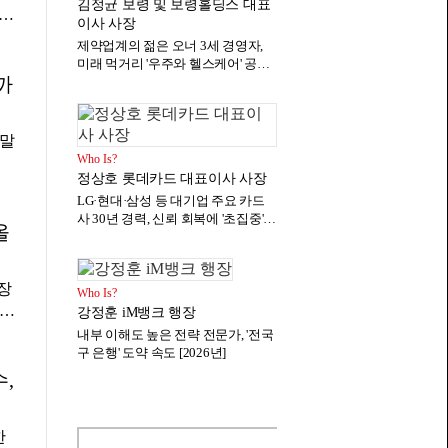
김정균 보령 및 보령홀딩스 대표
립
이사 사장
관
슨코
제약업계의 젊은 오너 3세 경영자,
율
목받
미래 먹거리 '우주와 헬스케어' 공들
회가
까
여 [2026년]
인
략
 말
투
Who Is?
좌
정상호 롯데카드 대표이사 사장
축
.
LG·현대·삼성 등 대기업 주요 카드
민
솟
사 30년 경력, 신뢰 회복에 '초집중'
플
올
근
[2026년]
7월
성
이
장
소되
Who Is?
고
상대
강정훈 iM뱅크 행장
 여
의
내부 이해도 높은 전략 전문가, '전국
택
구 은행' 도약 속도 [2026년]
 방
준
,
로
한