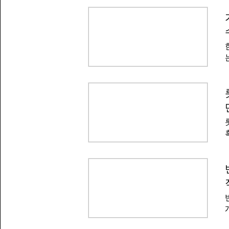
관전시담당관 전형진 △법제실 사법법
원회 입법조사관 최선웅 △법제실 법