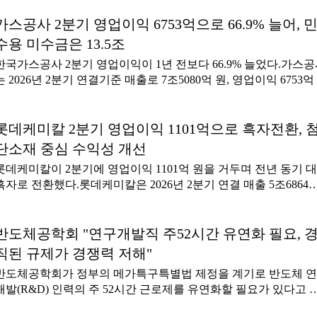
제과장 조승래 △재정경제기획위원회 입법조사관 조형근 △정무
KB자산운용의 MMF 순자산은 각각 29조6086억 원, 21조3114억 
문제 해결에 힘쓴 게 긍정적 매각 분위기로 이어졌다고 해석한
제총괄과장 윤영준 △국제국 일본주재관 김익두▷
으로 그 뒤를 이었다.MMF는 만기 1년 미만의 단기 금융상품에 
가스공사 2분기 영업이익 6753억으로 66.9% 늘어, 
다.KDB생명은 지난해 3분기까지 완전자본잠식에 빠져 있다가 20
해 수익을 돌려주는 초단기 펀드 상품이다. 하루만 맡겨도 이자가
년 12월 산업은행이 유상증자를 5천억 원 규모로 실시하며 자본
수용 미수금은 13.5조
생하고 언제든지 환매할 수 있어 유동성이 높다.주로 국공채, 기
에서 벗어났다.2025년 말 기준 지급여력비율(K-ICS)은 205.7%(경
한국가스공사 2분기 영업이익이 1년 전보다 66.9% 늘었다.가스
음(CP), 양도성예금증서(CD) 등 위험도가 낮은 우량 채권 및 단기
조치 후)로 금융당국 가이드라인 130%를 웃돌았다.김지영 기자
는 2026년 2분기 연결기준 매출로 7조5080억 원, 영업이익 6753억
융자산에 투자한다.우리자산운용은 7월 유입 자금이 크게 확대된
을 거뒀다고 7일 밝혔다. 지난해 2분기와 비교해 매출은 1.6% 감
향이라고 설명했다.7월에는 코스피지수가 22% 급락하는 등 시장
했지만 영업이익은 66.9% 증가했다.가스공사에 따르면 매출액은
확실성이 커지며 안정적 자금 운용 수요가 높아졌다. 이에 투자 
년 상반기 대비 유가 하락에 따른 판매단가 하락으로 감소했지만 
롯데케미칼 2분기 영업이익 1101억으로 흑자전환, 
자금이 MMF로 몰리면서 7월 한 달 동안 전체 자산운용업계 MMF
출원가 감소 및 모잠비크 등의 종속회사 이익 증가로 영업이익은 
순자산은 27조8720억 원 늘었다.이 가운데 우리자산운용 MMF에
단소재 중심 수익성 개선
가하는 모습을 보였다가스공사의 부채비율은 345%로 2025년 보
입된 자금은 7조8827억 원이다. 2026년 상반기 우리자산운용 MM
롯데케미칼이 2분기에 영업이익 1101억 원을 거두며 전년 동기 
52%포인트 떨어졌다.2026년 2분기 기준 민수용 도시가스용 미수
월평균 유입액(7657억 원)의 10배를 웃돌았다.박찬곤 우리자산운
흑자로 전환했다.롯데케미칼은 2026년 2분기 연결 매출 5조6864
은 13조5390억 원으로 1분기보다 1673억 원 늘었다.미수금은 원
MMF 팀장
원, 영업이익 1101억 원을 냈다고 7일 밝혔다.2025년 2분기와 비
연동제에 따라 원가보다 낮은 가격에 공급되면 보장된 가격과 실
매출은 39.2% 늘었고 영업 흑자로 전환했다.사업별로 살펴보면 
공급차이를 계상해 집계된다. 추후 정산 단가를 통해 회수한다. 
초화학 부문은 2분기 매출 3조9403억 원, 영업이익 23억 원을 기
반도체공학회 "연구개발직 주52시간 유연화 필요, 
래 기자
다. 정기보수 영향과 원료가격 변동에 따른 래깅 효과로 직전 분
직된 규제가 경쟁력 저해"
다 영업이익이 94.9% 감소했다.첨단소재 부문은 주요 제품의 스
반도체공학회가 정부의 메가특구특별법 제정을 계기로 반도체 
레드(판매가격과 제조원가 차이) 확대와 긍정적 환율 효과에 힘
개발(R&D) 인력의 주 52시간 근로제를 유연화할 필요가 있다고 
2분기 매출 1조1551억 원, 영업이익 1325억 원을 거뒀다. 1분기보
혔다.일률적이고 경직된 근로시간 규제가 국가 핵심 산업인 반도
매출은 12.9%, 영업이익은 115.4% 증가했다.계열 롯데정밀화학은 