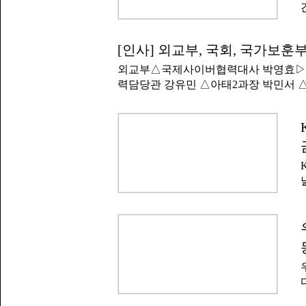
[인사] 외교부, 국회, 국가보훈부
외교부△국제사이버협력대사 박영효▷과
력담당관 강유민 △아태2과장 박민서 
서유럽과장 김현경 △중동2과장 정선
장 채연주 △국제개발의제과장 박성인
협정규범과장 주은혜 △동아시아경제
본부 한반도미래정책과장 김의성 △외
통제·제재과장 공수연 △국립외교원 
인사제도평가담당관실 인사성과평가팀
전상황실 팀장 백진희 △해외안전상황실
팀장 신민철 △공공외교총괄과 공공외
기후변화외교과 기후변화외교팀장 송다
양혜 △방송국 뉴미디어영상과장 김종
무처 양승희 △산업통상자원중소벤처기
욱 △국회사무처 황현희▷부이사관 전
용범 △산업통상자원중소벤처기업위원회
비과장 박형준 △법제실 재정법제과장