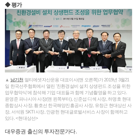
◆ 평가
▲
남기천
멀티에셋자산운용 대표이사(맨 오른쪽)가 2019년 3월21
일 한국선주협회에서 열린 '친환경설비 설치 상생펀드 조성을 위한
업무협약식'에 참석해 기업 대표들과 함께 기념촬영을 하고 있다.
윤영준 파나시아 사장(맨 왼쪽부터), 신준섭 디섹 사장, 하명호 현대
종합상사 사장, 황호선 한국해양진흥공사 사장, 유창근 현대상선 사
장, 서석원 SKTI 사장, 안광헌 현대글로벌서비스 사장이 함께하고
있다. <현대상선>
대우증권 출신의 투자전문가다.