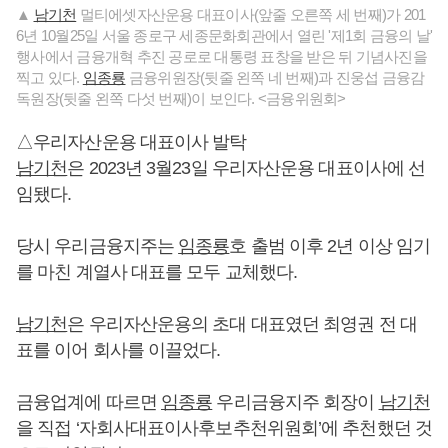
▲
남기천
멀티에셋자산운용 대표이사(앞줄 오른쪽 세 번째)가 201
6년 10월25일 서울 종로구 세종문화회관에서 열린 '제1회 금융의 날'
행사에서 금융개혁 추진 공로로 대통령 표창을 받은 뒤 기념사진을
찍고 있다.
임종룡
금융위원장(뒷줄 왼쪽 네 번째)과 진웅섭 금융감
독원장(뒷줄 왼쪽 다섯 번째)이 보인다. <금융위원회>
△우리자산운용 대표이사 발탁
남기천
은 2023년 3월23일 우리자산운용 대표이사에 선
임됐다.
당시 우리금융지주는
임종룡
호 출범 이후 2년 이상 임기
를 마친 계열사 대표를 모두 교체했다.
남기천
은 우리자산운용의 초대 대표였던 최영권 전 대
표를 이어 회사를 이끌었다.
금융업계에 따르면
임종룡
우리금융지주 회장이
남기천
을 직접 ‘자회사대표이사후보추천위원회’에 추천했던 것