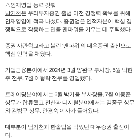
△인재영입 능력 갖춰
남기천
은 우리투자증권 출범 이전 경쟁력 확보를 위해
인재영입에 적극 나섰다. 증권업은 인적자본이 핵심 경
쟁력으로 작용하는 만큼 맨파워를 키우는 데 주력했다.
증권 사관학교라고 불린 ‘맨파워’의 대우증권 출신으로
핵심 인력을 채웠다.
기업금융분야에서 2024년 3월 양완규 부사장, 5월 박현
주 전무, 7월 이형락 전무를 영입했다.
트레이딩분야에서는 6월 박기웅 부사장을, 7월 이동준
상무가 합류했고 전산과 디지털분야에서는 김종구 상무
와 김범규 상무, 안경숙 이사가 들어왔다.
대부분이
남기천
과 한솥밥을 먹었던 대우증권 출신이
다.