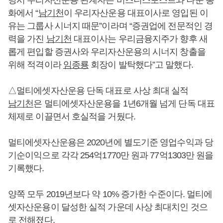
화에서 “
남기천
이 우리자산운용 대표이사로 영입된 이
유는 그룹사 시너지 때문”이라며 “증권업에 전문적인 경
력을 가진
남기천
대표이사는 우리금융지주가 향후 새
롭게 편입할 증권사와 우리자산운용의 시너지 창출을
위해 적격이라
임종룡
회장이 발탁했다”고 말했다.
△멀티에셋자산운용 단독 대표로 사상 최대 실적
남기천
은 멀티에셋자산운용을 1년6개월 넘게 단독 대표
체제로 이끌면서 호실적을 거뒀다.
멀티에셋자산운용은 2020년에 별도기준 영업수익과 당
기순이익으로 각각 254억1770만 원과 77억1303만 원을
기록했다.
양쪽 모두 2019년보다 약 10% 증가한 수준이다. 멀티에
셋자산운용이 달성한 실적 가운데 사상 최대치인 것으
로 전해졌다.