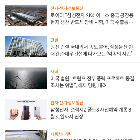
전자·전기·정보통신
로이터 "삼성전자 SK하이닉스 중국 공장용
현지 생산 반도체 장비 시험, 미국 수출통제
대비"
건설
원전 건설 국내외서 속도 붙어, 삼성물산·현
대건설·대우건설에 다가오는 '약속의 시간'
사회
미국 법원 "트럼프 정부 풍력 프로젝트 동결
조치는 위법", 해제 명령 내려
전자·전기·정보통신
삼성전자, 갤럭시Z 폴드8 사전예약 개통 8
월31일까지 연장
자동차·부품