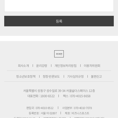
PC버전
회사소개
윤리강령
개인정보처리방침
이용자위원회
청소년보호정책
정정·반론보도
기사심의규정
불편신고
서울특별시 성동구 성수일로 39-34 서울숲더스페이스 12층
대표전화 : 1800-6522
팩스 : 070-4015-8658
편집국 : 070-4010-8512
사업본부 : 070-4010-7078
등록번호 : 서울 아 02897
제호 : 비즈니스포스트