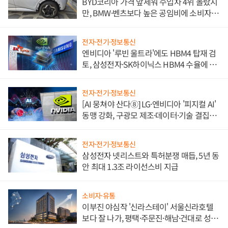
BYD코리아 가격 앞세워 수입차 4위 올랐지
만, BMW·벤츠보다 높은 공임비에 소비자
불만 폭발
전자·전기·정보통신
엔비디아 '루빈 울트라'에도 HBM4 탑재 검
토, 삼성전자·SK하이닉스 HBM4 수율에 주
도권 갈린다
전자·전기·정보통신
[AI 뭉쳐야 산다⑧] LG·엔비디아 '피지컬 AI'
동맹 강화, 구광모 제조·데이터·기술 결집
해 종합 로보틱스 기업으로
전자·전기·정보통신
삼성전자 넷리스트와 특허분쟁 매듭, 5년 동
안 최대 1.3조 라이선스비 지급
소비자·유통
이부진 야심작 '신라스테이' 서울신라호텔
보다 잘 나가, 평택·주문진·해남·건대로 성