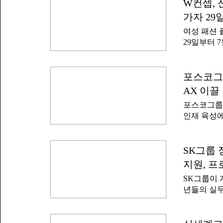
로그램을 본
W컨셉, 
떻게 협력하
선의 고도화
요하지만 여
가자 29
경쟁력을 전
수 있다'고
여성 패션 
체, IT, 
29일부터 
다.특히 전
이지(W S
공백기나 경
신진 디자이
키워내는 데
원하는 프로
포스코그룹
업 진단을 
발한다. 선
(직장인 기
AX 이끌
교육, 마케
한다.기업별
포스코그룹은
셉 플랫폼과
인재 육성에
기회도 지원
로그램인 '
서는 브랜드
인공지능(A
전형에서는 
집하고 있
SK그룹 
부 심사위원
는 'K-뉴
랜드가 최종
지원, 프
300명의 
운데 최우수
SK그룹이 
양성한다.교
설명했다.
년들의 실무
발 △딥러닝
인재' 양성
델) 기반 
대한다.SK
AI 데이터
카데미'에 S