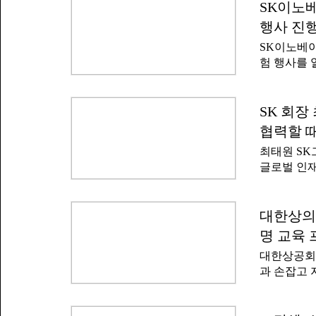
한 새로운 
SK이노베
육을 제공한
털(KOSIS
술력과 현장
행사 진
전인 201
심 교육을 
SK이노베이
취업 준비·
진로 설계를
험 행사를 
은 64만9천
레이 실무
서울에서 
와 취업준비
함께하는 2
147만여 
행사에는 백
SK 회장
은 여전히 
이션 구성
자산 형성 
협력할 때
참석했다.감
대통령은 
최태원 S
를 대관해 
주식 시장 
글로벌 인재
자니아 내 
리와 소득을
따르면 최태
료로 접하기
빌딩에서 열
다.SK이노
무로 성장하
대한상의,
백혈병·소아
리에서 더 
서를 키우는
명 교육
당부했다.
한 SK이
대한상공회
33명을 비
과 손잡고 
120명이 
데미' 사업의
와 함께 인
내 주요 대
재의 기준도