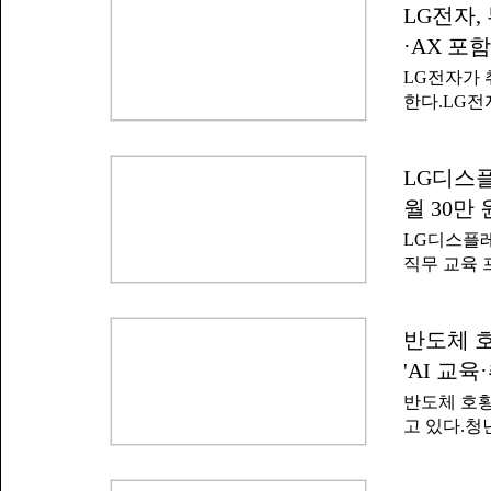
과 경력을 
LG전자
전문인력 양
수 있다. 
육성 비전'
·AX 포
쳐 정규직으
LG전자가 
발사다. 대
한다.LG
거두면서 빠
(AX), 디지
데이트로 
전자' 프로
르면 4월 
다.이번 
LG디스플
기도 했다.회
께 추진하는
영업이익 8
월 30만
기업 주도 
파티마' 개
LG디스플레
역량을 강화
직무 교육 
의 교육 참
는 청년 대
역에서 운
이'를 개설
마케팅 등
램은 산업통
반도체 
리의 개념부
사업의 일환
용 등 제조
'AI 교
정을 설계·
반도체 호황
맞춤형 인재
고 있다.청
비 청년으로
는 이를 단
을 통해 7
에 따른 구
된다.LG디