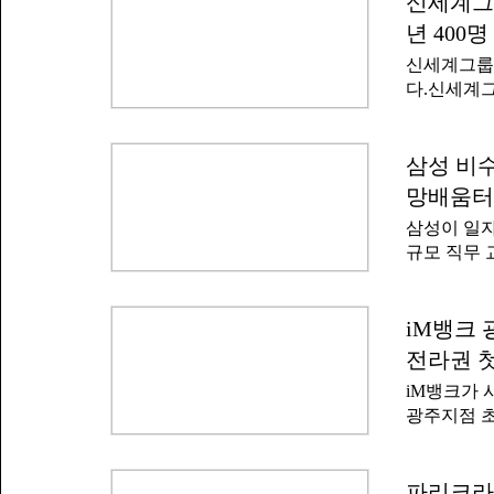
신세계그룹
원 대상은 
5개 사업이
부터 포항에
년 400
도가 높은 
신세계그룹
활용 콘텐츠
다.신세계그
맞춤형 직무
뉴딜 아카데
과정을 통해
밝혔다.퓨
올해 말까지
년층의 직무
삼성 비수
수료생 23
젝트다.신
집중 교육이
망배움터
로 했다. 교
하고 있다.
삼성이 일자
교육 프로그
모집해 AI
규모 직무 
I&C 등 
역량 강화와
18일부터 
배움터'를 
은 서류전형
일 밝혔다
iM뱅크 
뒤에는 우수
하는 정부의
5% 수료자
전라권 
위해 삼성이
제 혜택을 
iM뱅크가 
도권 미취업
을 이어오고
광주지점 초
라인 면접을
DGB대구은
을 선발해 
모 대상자는
제공한다. 
영업점 운영
파리크라상