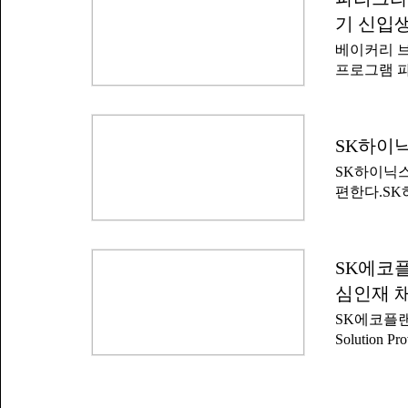
정에 들어간
은 광주·전
어나, 철저
기 신입
보유자다.i
심으로 설계
베이커리 
을 보유하고
술자 △공
프로그램 
밝혔다.iM
△온라인 광
파리영캠프 
낼 때 지역
는 청년 취
크는 202
다.프로그램
도 강원지역
SK하이닉
야 전문 기
했다.광주지
상 정직원으
SK하이닉스
서를 접수하
일까지 지원
편한다.SK
및 면접 등
최종 합격자
보하기 위해
배치된다.
브레드샌드(
을 전면 폐
제조 및 판
사 학위 이
SK에코플
월 1기를 
개편으로 지
상 관계자는
심인재 
부합한다면 
공하고, 기
채용 구조가
SK에코플랜트
라며 '앞으
을 지닌 인
Solutio
쟁력을 다지
반도체 인프
다.SK하이
어 탤런트, 
심인 '설계
학사 이상 