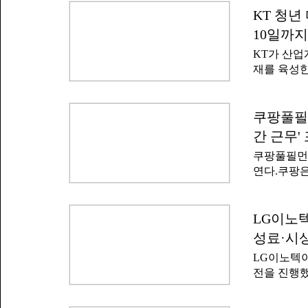
계적으로 
업 예정자이
KT 청년
직무 전문
지지 않았
비 전기 분야
10일까지
순으로 진
다.어트랙
KT가 산업
싶은 자 △
재를 육성한
보훈·장애에
인 'KT 
학과 어학의
쿨은 KT가
영된 것으로
인재 양성 
쿠팡풀필먼
세대엔 기
3500명의
한다'며 '변
간 근무'
전환(DX)
쿠팡풀필먼
개월 동안 
연다.쿠팡은
원 대상은 
역에서 대규
다.수료생들
공회의소 '
다.KT는 
에는 창원,
LG이노텍
량을 강화하
장 물류사원
디서나 같
성료·시
무 스케줄을
LG이노텍이
하루 4시간 
전을 진행했
일자리도 
시상식을 개
가진 구직자
모전 주제는
장 면접까지