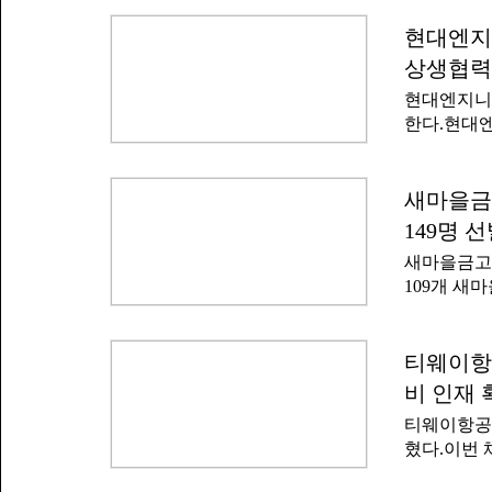
현대엔지
상생협력
현대엔지니어
한다.현대
에서 '산업
(MOU)'
공제는 현
새마을금고
상생협력형 
149명 
기간 근무할
새마을금고
마련됐다.회
109개 새
력에게 성
채용 절차는
니어링은 2
서는 10일
난 4월 정
실시된다.면
티웨이항공
은 중소 협
자는 9월 
선정, 상생
비 인재 
'신입직원 
티웨이항공은
개채용 전
혔다.이번 
경우 별도 
사이트를 통
"공정하고 