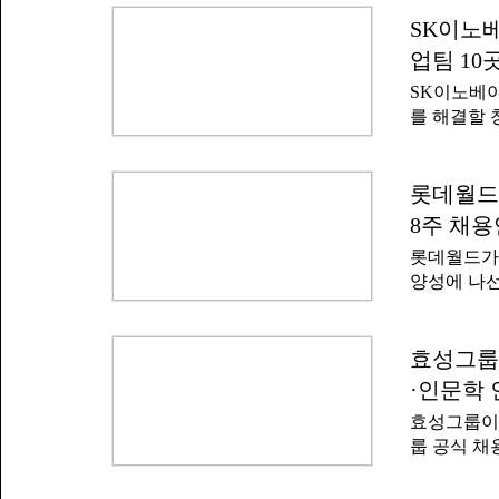
밝혔다.양 
모두 3천만
터가 되고 
SK이노베
나금융그룹
금융이 인공
2023년부
업팀 10
다"고 말했
채용했다. 
SK이노베이
며 인공지능
를 해결할 
융은 인공지
종로구 SK
Lab'도 출
대상으로 킥
카데미 최
솔루션은 A
롯데월드
인재 육성 
보유한 창
전 프로젝트
8주 채
이 주최·
공
롯데월드가
금회가 지원
양성에 나선
참가 접수를
성남캠퍼스에
다.선정된 
위한 산학협
너지 분야를
에는 이경
효성그룹 
문제 해결을
학장직무대리
정 내 비효
·인문학 
통해 현장 
이터 분석,
효성그룹이 
규직 채용 
은 아이디어
룹 공식 채
진한다. 학
개념검증(P
신입사원 채
제공해 테
다.SK이
문대학·문과