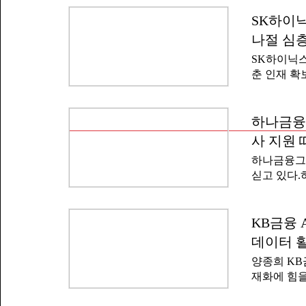
지역이다.모
다"며 "신
졸업 예정자
SK하이닉
에게 기회
하고 2차 
장 동료 
나절 심
격은 영어 토
융기관이다.
SK하이닉스
IM3 이상
금·적금과 
춘 인재 확
야 한다.우대
업 등도 펼
는 8월 2
자동차 운전
다고 30일 
활용 능력 
주요 직무 
하나금융그
검사 △1차
월에 선언한
자는 202
사 지원 
없이 지원할
로 1년 근
하나금융그
한 '반나절(
번 채용과 
싣고 있다.
되던 면접에
정비 전문강
에서 '하나
행해 지원자
했다고 24
활용 능력,
려 참여했다.
KB금융 
다.서류 전
경·사회·지
개서를 폐지하
데이터 활
무 중심 과
양종희 KB
웹서비스, 
재화에 힘을
운영했다.하
에서 '202
상금 1천만