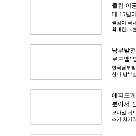
(AI)'이
퀄컴 이공
필먼트서비스
을 숏폼 영
의 풀필먼트
대 15팀
개 작품이 
당한다.쿠
퀄컴이 국내
종 수상작 
물류 업무 
확대한다.퀄
수상 4팀이
모집한다고 
창의적인 연
활동을 지원
점수를 받으
있다.올해 
남부발전
다는 평가를
AI로, 20
Innotek P
로드맵' 
인 대학원생
한국남부발
를 선택해 
한다.남부발
참가자들은 
합에 대비한
주제에 관련
했다.남부발
어의 혁신성
립할 목적에
에피드게임
행되며, 이
전 직원 직
오는 11월
분야서 
전환(AX) 
을 지급한다
모바일 서브
쟁력 강화 
AI, 컴퓨
즈가 차기작
억 원 규모
텐츠와 프로
작 '트릭컬
예산을 80
군에서 대규
비한 직무별