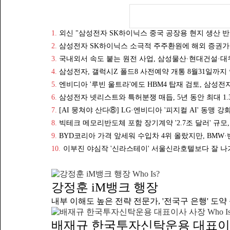
선발을 진행
보유한 경력
인 수준이다
용 전형이다
위해 학력이
모집 분야는
1.
외신 "삼성전자 SK하이닉스 중국 공장용 현지 생산 반
두 자릿수 
2.
삼성전자 SK하이닉스 소극적 주주환원에 해외 증권가 
세부 내용 
3.
국내외서 속도 붙는 원전 사업, 삼성물산·현대건설·대
(Career
4.
삼성전자, 갤럭시Z 폴드8 사전예약 개통 8월31일까지
형이 진행되
5.
엔비디아 '루빈 울트라'에도 HBM4 탑재 검토, 삼성전
반도체 기술
다.SK에코
6.
삼성전자 넷리스트와 특허분쟁 매듭, 5년 동안 최대 1
재와 성장 
7.
[AI 뭉쳐야 산다⑧] LG·엔비디아 '피지컬 AI' 동맹
미래 성장 
8.
빅테크 메모리반도체 포함 장기계약 '2.7조 달러' 규모,
9.
BYD코리아 가격 앞세워 수입차 4위 올랐지만, BMW
10.
이부진 야심작 '신라스테이' 서울신라호텔보다 잘 나
Who Is?
강정훈 iM뱅크 행장
내부 이해도 높은 전략 전문가, '전국구 은행' 도약 속
Who I
배재규 한국투자신탁운용 대표이