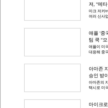
따른 차질에
블룸버그는
져, "메
말했다.국무
마크 저커버
항 일정을 
여러 신사
을 검토해야
다는 평가가
대비해 단기
패를 거둔 
유하는 이동
여주지 못한
애플 '중
군사 충돌이
파이낸셜타임
트럼프 미국
팀 쿡 "
가 다양한 
격을 강화할
애플이 미국
고 있다는 
악화되고 
대응해 중
발표한 뒤 
토하고 있다
금흐름이 
플 2분기 
임스는 투자
분기 이후에
아마존 
략을 부정
다"고 말했
전했다.메타
승인 받아
낸드플래시
매출과 단
아마존의 자
도체 가격이
택시로 미국
가파르게 상
각) 로이터
우고 있다.
로 2년 동
비교해 큰 
입할 수 
마이크로
일이 불가피