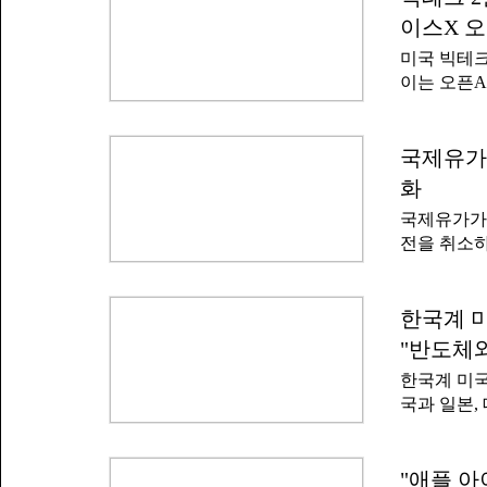
증을 마친 
온 데 영향
이스X 오
지역에 판매
이미 중국 
미국 빅테크
및 마이크론
에도 생산 
이는 오픈A
도를 보이고
는 지적이 
이크론은 세
처투자 포트
케이아시아는
과를 내고 
국제유가 
장은 공급자
알파벳이 2
크를 안을 
화
승을 반영해
마
국제유가가 
업 오픈AI
전을 취소하
가까운 수준
것으로 분석
사의 초기 
부텍사스산 원
분과 스페이
럴당 80.
한국계 미
자를 받을 
유는 직전거래
크 기업들은
"반도체와
장을 마감했
서에 반영해
한국계 미국
령이 이란에
국과 일본,
서 국제유가
안을 논의했
일 메릴랜
원이 공화당
냥한 강도 
고 한국과 
"애플 아
비스(SNS