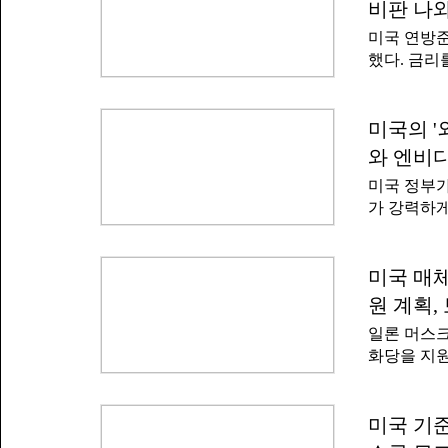
공격에 대
비판 나와
있으면 교
대(IRGC
미국 연방준
하는 설비에
에 위치한
했다. 금리
것으로 파
가 30일 
로 제시되지
중요한 기술
개국이 참여
준'을 선호
고 분석했다
고 시장의 
미국의 '
정부의 우주
"연준을 이
르면 스페이
와 엔비디
침묵을 선택
(약 10조 
미국 정부가
했다.워시 
가 강력하게
는 대신 투
국 CNBC
한다는 방침
를 해제해
승에 부담을
(FCC)는
미국 매체
에서 워시 
로봇)와 사
(현지시각)
원 계획,
했다.사실상
뒤 기자회
일론 머스크
로 해석된다
화당을 지원
는 미국 및
는 30일 
이 이를 되
(PAC, 
사기관 카
활동에 나설
미국 기준
매를 제한
국 대선에서