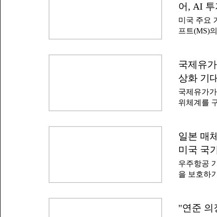
보택시 안전
보하고 있어
어, AI
속 운영할 
오래 이어지
미국 주요 
브레이크 페
프트(MS)
행할 수 있
으로 분석된
없이 주행하
기업들의 재
졌다.죽스는
자와 SK하
국제유가 
량을 개발했
이터는 "미
라스베이거
상화 기
트가 AI 
시범 운행하
국제유가가
다"고 보도
게 됐다.미
위체계를 
해 장을 마쳤
기대감이 커
국 증시 역
서부텍사스산 
마이크로소
배럴당 83
일본 매체
제시했고 인
유는 직전거래
따른 결과
미국 국가
장을 마감했
승기를 잡
우주항공 기
우려가 이
드 엘러브
을 보호하기
과 이란이 
매체 보도가
가는 상승하
을 인용해
한 대규모 
중국산 부
"연준 의
관계망서비스
사의 공장