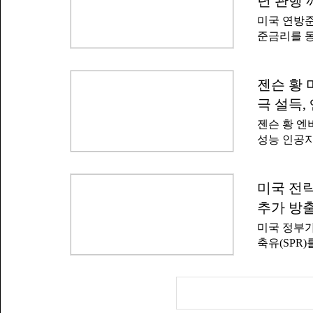
년 관행 
고 권고했다
령은 29일
미국 연방준
을 마감했다
것"이라고 
준금리를 
락한 수치다
소한 점도 
다.29일
량의 지분을
(BofA)
할 수 없었
금리 동결
젠슨 황 
충격을 주는
물가 상승으
하는 보호예
극 설득,
시장에는 이
예수 기간이
젠슨 황 엔
재 금융시장
성능 인공지
됐다. 미국
악된다.엔
미만에 그친
데이터센터 
후 연준이 
황에 더 중
미국 전략
상태에서 
CEO는 2
번 회의에서
추가 방
체적으로 
결정할 가
미국 정부가
프 정부가 
상승 가능
축유(SPR
내용이 포
로 감소했다
콧 베센트 
너지정보청(
한 규제 가
는 3억770
도용해 기술
374만 배럴
은 현재 미