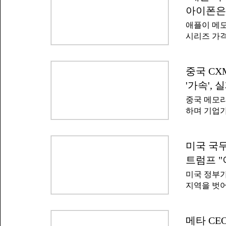
원 외교 위
한다고 밝혔
아이폰은 
는 수하스 
르무즈에 관
애플이 메모
원(아이오와
질 것"이라
시리즈 가격을
했다.대표단
이라는 기대
이 나왔다.
방문해 주한
이된다.
으로 최소 
지난 7월2
시각) 블룸
중국 CX
경원 국민의
확실시되고 
의원과 회동
'가속',
건"이라고
계 관계자와 
중국 메모
단가, 신형
이행 방안을
하며 기업
한 이유로 
의 평가는 
북 등 주요
차를 통해 
폭도 유사한
력을 무시하
미국 국무
폰18 프로
증권가 의견
폰18 프로
트럼프 "
"CXMT를
하드웨어 
미국 정부가
된 모든 대
지역을 벗어
다.CXMT
했다.다만 
동안 주가 
소하겠다고 
시가총액 1
국무부는 "
메타 CE
31일)으로 