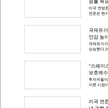
로 규제에 
승률 목표
일론 머스크
최근 인공지
미국 연방준
털 광고 등
연준은 현지
투표를 독려
명을 통해 
이 얼마를 
2025년 9
선 당시 기
씩 내렸는데
국제유가 
시오스에 따
속 동결을 
(약 3760
안감 높
명 가운데 
메리카 팩을
국제유가가 
를 0.25
상승했다.2
는 만장일치
스산 원유(W
명문에서 
에 거래를 
견조한 속도
거래일보다 7
"스페이스
고 일자리 
했다.김유미
은 큰 변동
보호예수
돌이 재개되
지 등 특정
투자자들이
발표하며 이
목표치인 2
이른 시점이
사했다고 밝
국 CNBC
격됐다고 설
자들이 인내
한 상태였지
레이머는 최
미국 연준
으로 분석된
예정된 보호
향의 이라크