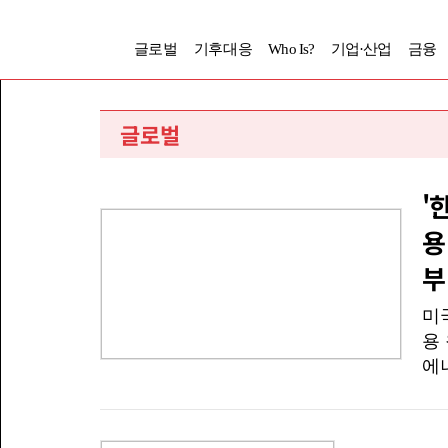
글로벌
기후대응
Who Is?
기업·산업
금융
글로벌
'
용
부
미
용
에
자
체
식