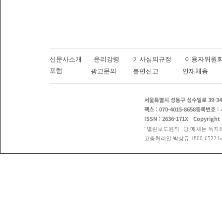
을 기록했다
잇따라 회동
란 전쟁에 
배럴의 전
장기화되는
국에서 석유
려면 전략비
신문사소개
윤리강령
기사심의규정
이용자위
지정보청은 
포럼
광고문의
불편신고
인재채용
라고 전망했
서울특별시 성동구 성수일로 39-34
팩스 : 070-4015-8658
등록번호 : 
ISSN : 2636-171X
Copyright
열린보도원칙
당 매체는 독자
고충처리인 박상유 1800-6522 bspos