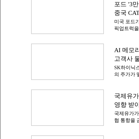
포드 '3
클
중국 CA
미국 포드가
픽업트럭을 
을 대폭 낮
기술로 전기
이러한 전략
AI 메
각) 포드는
고객사 물
전기 픽업트
SK하이닉스
는 미국 기준
의 주가가 
만9945달
영향을 받았
~9만 달러(
더욱 커지면
크게 낮아진
기 성장 잠
국제유가
3만 달러 
스트리트저
막대한 손실
영향 받
자자들에 
국제유가가 
평가가 나
협 통항을 
실적을 발표한
풀이된다.6
천억~15조
스산 원유(W
평균 전망치