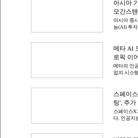
에 거래를 
아시아 기
샌디스크 주
거래일보다 3
주가(-1.3
모간스탠
했다.김유
아시아 증시
둘러싼 불
능(AI) 
르스통신에 
다.인공지능
보와 지속 
퍼스케일러)
했다.법안에
높다는 전망
메타 AI
무즈 해협 
이날 펴낸 
가나 개인은
로픽 이어
동안 펀더멘
항을 허가받
메타의 인공
최근 반도
20%에 해
업의 시스템
다. 삼성전
안의 완성도
트로픽의 A
증권전문지
태라고 설
가 잇따라 
넘는 일본 
행동을 통
스페이스X
시에서도 기
것으로 전망
술 기업의 
팅', 주
체 이레귤러
을 뜻하는 
스페이스X가
스파크'가
와 추론 모
다. 인공지
밝혔다.메타
된 결과로 
템에 침입해
기회로 삼
"평가 과정