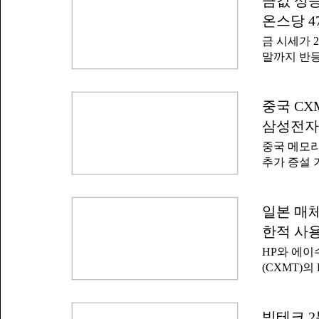
금값 상
담은 양국 
해 회계연도
널드 트럼
온스당 4
애플 경영진
즈 해협이 
금 시세가 
(CEO)는 
대를 키웠다
말까지 반등
행한 콘퍼런
가가 큰 폭
미국 CNB
예상한다"
미친 영향
현재까지 두
를 통해 "
중"이라고 
중국 CX
원가 절감으
스당 403
것"이라고
삼성전자
며 고점을 
스마트폰과
중국 메모리
투자 수요가
추가 증설 
정은 피하기
주가가 모두
반등 추세에
간에 크게 
달러 안팎까
향을 지나치
일본 매체
(Fed)의
(현지시각
영향을 미친
한적 사용
주가 하락은
금의 투자 
HP와 에이
사적 반응
면 도이체방
(CXMT)
주가는 장중
도가 나왔다
성전자와 S
와 에이수스
속으로 조정
소량 사용하
빅테크 2
하는 방안을