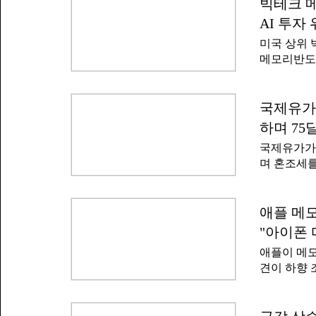
신뢰를 보내
빅테크 메
않게 인터넷
널 계열 투
례와 유사
AI 투자
하락을 기회
했다.이레귤
미국 상위 
페이스X 주
평가환경 
메모리반도
다.스페이스X
공급 계약을
인공지능(A
투자가 단기
한 영향으
다는 시장의
국제유가 
평균 예상치
각) 월스트
자들은 5일
하며 75
분기 실적 
극 매수에 
국제유가가 
다.구글 지
며 혼조세를
2026년에 
서부텍사스산 
에 이르는
75.22달
적으로 투자
유는 직전거래
애플 메모
랜 기간에 
장을 마감했
비롯한 주요
"아이폰 
통항 재개 
로 예정되
애플이 메모
이 호르무즈
견이 하향 
무리했다는 
이 3일 펴낸
에 따르면 
비중 축소(
지리적 좌표
도체 가격 