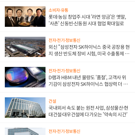
소비자·유통
롯데·농심 창업주 시대 '라면 앙금'은 옛말,
'사촌' 신동빈·신동원 시대 협업 확대일로
전자·전기·정보통신
외신 "삼성전자 SK하이닉스 중국 공장용 현
지 생산 반도체 장비 시험, 미국 수출통제 대
비"
전자·전기·정보통신
D램과 HBM 내년 물량도 '품절', 고객사 위
기감이 삼성전자 SK하이닉스 협상력 더 키
워
건설
국내외서 속도 붙는 원전 사업, 삼성물산·현
대건설·대우건설에 다가오는 '약속의 시간'
전자·전기·정보통신