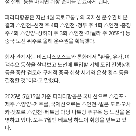
점 설립’ 등을 마치면 취항 준비를 완료하게 된다.
파라타항공은 지난 4월 국토교통부의 국제선 운수권 배분
결과 △인천~선전 주 4회 △인천~청두 주 4회 △인천~충칭
주 4회 △양양~상하이 주 3회 △인천~마닐라 주 2058석 등
중국 노선 위주로 올해 운수권을 획득했다.
회사 관계자는 비즈니스포스트와 통화에서 “환율, 유가, 여
객수요 동향을 살펴보고 노선에 투입할 기체 도입 진행상황
등을 종합 검토해 구체적 중국 취항 시기와 운항 횟수 등을
결정할 것”이라고 말했다.
2025년 5월15일 기준 파라타항공은 국내선으로 △김포~
제주 △양양~제주를, 국제선으로는 △인천~일본 도쿄·오사
카·삿포로 △인천~베트남 다낭·나트랑·푸꾸옥 등 노선을 운
영하고 있다. 오는 7월엔 베트남 하노이 취항을 앞두고 있
다.