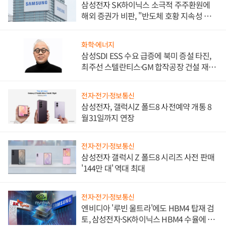
삼성전자 SK하이닉스 소극적 주주환원에
해외 증권가 비판, "반도체 호황 지속성 의
문"
화학·에너지
삼성SDI ESS 수요 급증에 북미 증설 타진,
최주선 스텔란티스·GM 합작공장 건설 재추
진하나
전자·전기·정보통신
삼성전자, 갤럭시Z 폴드8 사전예약 개통 8
월31일까지 연장
전자·전기·정보통신
삼성전자 갤럭시 Z 폴드8 시리즈 사전 판매
'144만 대' 역대 최대
전자·전기·정보통신
엔비디아 '루빈 울트라'에도 HBM4 탑재 검
토, 삼성전자·SK하이닉스 HBM4 수율에 주