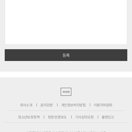
PC버전
회사소개
윤리강령
개인정보처리방침
이용자위원회
청소년보호정책
정정·반론보도
기사심의규정
불편신고