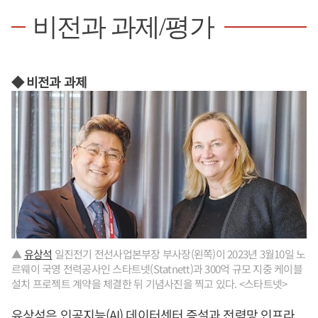
비전과 과제/평가
◆ 비전과 과제
▲
유상석
일진전기 전선사업본부장 부사장(왼쪽)이 2023년 3월10일 노
르웨이 국영 전력공사인 스타트넷(Statnett)과 300억 규모 지중 케이블
설치 프로젝트 계약을 체결한 뒤 기념사진을 찍고 있다. <스타트넷>
유상석
은 인공지능(AI) 데이터센터 증설과 전력망 인프라