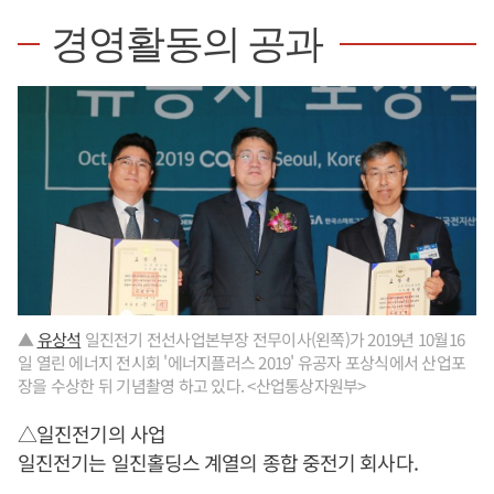
경영활동의 공과
▲
유상석
일진전기 전선사업본부장 전무이사(왼쪽)가 2019년 10월16
일 열린 에너지 전시회 '에너지플러스 2019' 유공자 포상식에서 산업포
장을 수상한 뒤 기념촬영 하고 있다. <산업통상자원부>
△일진전기의 사업
일진전기는 일진홀딩스 계열의 종합 중전기 회사다.