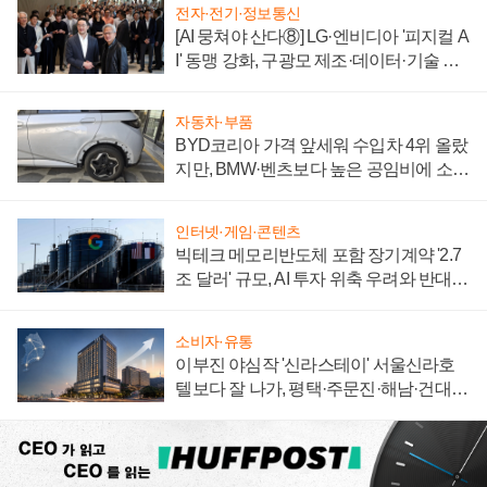
전자·전기·정보통신
[AI 뭉쳐야 산다⑧] LG·엔비디아 '피지컬 A
I' 동맹 강화, 구광모 제조·데이터·기술 결
집해 종합 로보틱스 기업으로
자동차·부품
BYD코리아 가격 앞세워 수입차 4위 올랐
지만, BMW·벤츠보다 높은 공임비에 소비
자 불만 폭발
인터넷·게임·콘텐츠
빅테크 메모리반도체 포함 장기계약 '2.7
조 달러' 규모, AI 투자 위축 우려와 반대
신호
소비자·유통
이부진 야심작 '신라스테이' 서울신라호
텔보다 잘 나가, 평택·주문진·해남·건대로
성장판 더 넓힌다