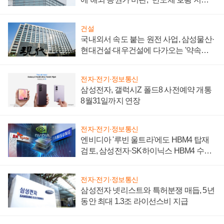
성 의문"
건설
국내외서 속도 붙는 원전 사업, 삼성물산·
현대건설·대우건설에 다가오는 '약속의
시간'
전자·전기·정보통신
삼성전자, 갤럭시Z 폴드8 사전예약 개통
8월31일까지 연장
전자·전기·정보통신
엔비디아 '루빈 울트라'에도 HBM4 탑재
검토, 삼성전자·SK하이닉스 HBM4 수율
에 주도권 갈린다
전자·전기·정보통신
삼성전자 넷리스트와 특허분쟁 매듭, 5년
동안 최대 1.3조 라이선스비 지급