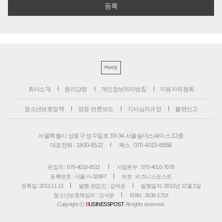
PC버전
회사소개
윤리강령
개인정보처리방침
이용자위원회
청소년보호정책
정정·반론보도
기사심의규정
불편신고
서울특별시 성동구 성수일로 39-34 서울숲더스페이스 12층
대표전화 : 1800-6522
팩스 : 070-4015-8658
편집국 : 070-4010-8512
사업본부 : 070-4010-7078
등록번호 : 서울 아 02897
제호 : 비즈니스포스트
등록일: 2013.11.13
발행·편집인 : 강석운
발행일자: 2013년 12월 2일
청소년보호책임자 : 강석운
ISSN : 2636-171X
Copyright ⓒ
B
USINESSPOST
. All rights reserved.