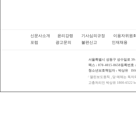
한다. 플라
해 가디언에
많이 포함하
수 있는 현
된다.바로사
SK이노베이
설비 건설 
신문사소개
윤리강령
기사심의규정
이용자위
37.5%를
포럼
광고문의
불편신고
인재채용
가스전에서 
보유 지분에
서울특별시 성동구 성수일로 39-3
팩스 : 070-4015-8658
등록번호 : 
청소년보호책임자 : 박상유
IS
열린보도원칙
당 매체는 독자
고충처리인 박상유 1800-6522 bspos