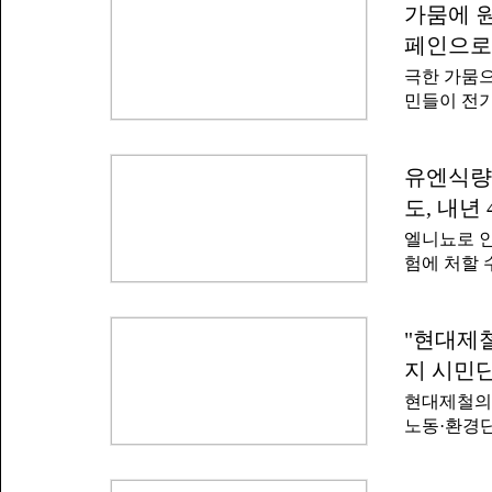
가뭄에 원
페인으로 
극한 가뭄
민들이 전기
로이터는 헝
후 5~10
는 최근 자
유엔식량
원전은 헝가
도, 내년 
동이 중단된
엘니뇨로 인
수준까지 
험에 처할 
북 계정을 
세계식량계획
사를 표한다
최소 490
말했다.헝가
평양 적도 부
"현대제철
역에서는 4
높은 상태를
로 전망되고
지 시민
이상 높은 
것'이라며 
현대제철의
적으로 엘니
노동·환경단
홍수 등 기
견을 제기했
미국 해양대
이지애나는 
상 기관들은