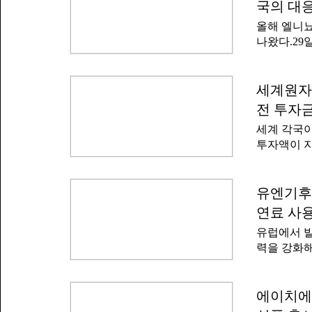
의 역할을 
국의 대응
론화 활동 
를 준 것이
올해 엘니뇨
2024 화석
약 당사국총
나왔다.29
는 세계 
석 신용평가
CDP 한
는 심각한 
보고서들을 
따라 국가 
세계원자
도 개선 논
뇨란 적도 부
정부에 제안
전 투자금
도 이상 높
후공시 의무
세계 각국이
이상 높아진
투자액이 지
각국 기상 
일(현지시
매우 크다고
인용해 전 
온이 높아지
자액은 연간
유엔기후
도 강력하고
자력협회는 
활동에 차질
연료 사용
에너지 목표
엘니뇨가 예
유럽에서 발
계 국가들은 
가 신용등급
력을 강화해
를 투자하고
일(현지시각
있으며 대부
은 공식성명
세계원자력
산불은 지역
에이치에
는 엄청난 
다.스티엘 