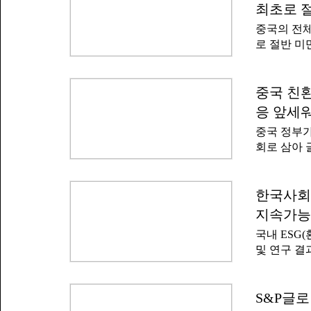
합작해 운영
형적 특성상
최초로 
자료를 수집
아 가뭄과 
중국의 전체
는 고온, 
강수량도 일
로 절반 미
프레데리케 
러나 기후변
국(NEA)
가 화재를 
49.7%까
지는 현상이
미만으로 하
중국 친환
은 현재 기
년까지만 해
로 프랑스 
응 앞세워
록했다.싱
꼴로 발생
중국 정부가
체 발전량에
시대 직전과
회로 삼아 
다'고 덧붙
20배 가까
있다.미국에
석탄 소비량
장벽을 높이
터 등 산업
조하는전략으
한국사회
이다.중국 
중국 정부가
하는 것을 목
지속가능
글로벌 기후
환경단체들은
국내 ESG
보도했다.중
될 가능
및 연구 결
의 5개년 
책임투자포럼
거버넌스 프
지원, 국내
계적으로 이
일 발간했다.
S&P글로
라고 공식
보고서는 E