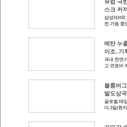
수 조치가
유럽 극
원은 로이터
호청이 보조
실리콘 시장
스크 커져
경보호청이
로 떨어져 
삼성SDI와
지급되지는
관세를 결
전 가동 중
문의에 '향
기업에 기후
송을 주도
후변화 속도
내놨다.클라
해 한국 기
메탄 누출
정보에도 
보도에 따르
가 없다는 
이조, 기
차 공장의 
은 2022
국내 천연가
에 볼로얀 
지원 프로
고 연료비 
가동을 중단
체의 목소리
닫는 것이다
으면 경제
는 다뉴브강
도 달성하는
블룸버그 
이 어려워졌
루션은 '보
페스트에서 
발도상국
치'라는 제
2018년에
글로벌 태양
기준 한국 
가리에서도
다.3일(현
한 연간 메
계 결과 올
천연가스는 
됐다고 보도
누출됐다는 
100GW에 