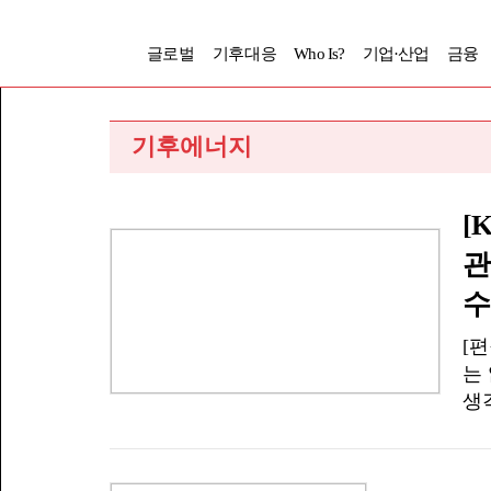
글로벌
기후대응
Who Is?
기업·산업
금융
기후에너지
[
관
수
[
는
생
로
심
견.