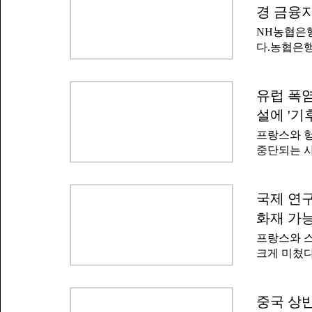
의 와인 업
수급 상황이
경 금융
인 전문지 
했다.헝가리
NH농협은
이너리들이
단하고
다.농협은행
환하는 흐름
행했다고 3
인에 쓰인다
건축 등 환
이 있으며 
하기 위해 
유럽 폭염
보르도의 와
지만 조달한
로를 주력
설에 '기
이 있다.농
악셀 하인츠
프랑스와 헝
년 만이다
며 고온 환
중단되는 사
하는 1년 
차질이 빚
공해차량 구
고 탄소 배
기술보증기금
이 과정에서
국제 연구
보전 지원 
를 안게 됐
금을 확보했
화재 가능
합하면 헝가
활용한다는
프랑스와 
의 일부 원
녹색채권 발
크게 미쳤
공급하는 다
31일 전 
까지 떨어졌
럽 산불의 
원전을 운영
기상특성은 
중국 상반
화에 영향을