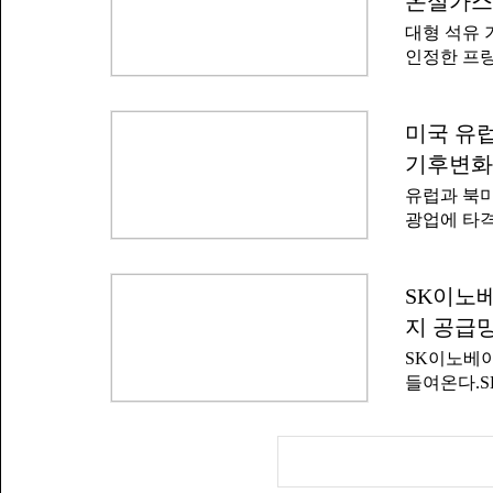
온실가스
비타당성조
가능성이 크
대형 석유
이유로 들
온이 오르는
인정한 프랑
동복리 액화
기온 상승 
터는 프랑스
과 제도가 
를 준비하
자 착오와 
스의 '기업
미국 유럽
와 타당성 
량) 감축에
적했다.가장
기후변화
했다.소비
당 사업은
유럽과 북미
온실가스 
환경부 장
광업에 타격
의 책임을
도지사에게
언과 로이
스가 기후변
이미38만 
번 소송을 
26만 명,
SK이노베
기후변화는
국가의 소방
다'며 '에
지 공급
을 겪고 있
발생하는 기
SK이노베
때문이다.로
과 확실성 
들여온다.S
일 평균 기
경질유 30
1961~19
밝혔다.초
는 산불로 
가스를 생산
우가 회오리
트(Conde
현상도 나