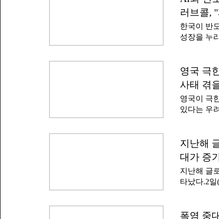
공동 개발한
상청과 비슷
러브콜, 
품화까지 
기후변화 
한국이 반도
코 세이버는
(1850~190
성장을 누리
제어하며 
다는 관측
달리 외기 
한국이 중국
계됐다.포스
다.2일 중
영국 극한
기 시스템과
재생에너지
과 기존 에
사태 겪을
는 중국이 
효과를 확인
영국이 극한
해 효율성을
정 온도에서
있다는 우려
재생에너지
는 냉방
이 영국 정
더 늘릴 것
고 보도했다
체와 재생에
잉글랜드 일
지난해 글
있다는 것이
은 사례도 
에서 재생에
대가 증
리가 현재 
두에 새로운
지난해 글로
기후도 변하
타났다.2일
로 보인다'
서'를 인용해
량은 평년의
30TWh(
보리 등 곡
자력 발전량
폭염 중대
가뭄으로 인