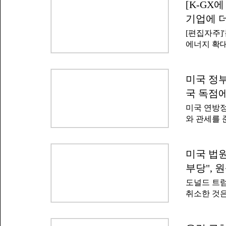
철을 상대로
[K-GX
고 보고 있
네이버스루
분석한 결과
기업에 더
지어지면 노
수, 가뭄 
[편집자주]
수 있다고
상 국가들 
에너지 확대
분진 등 비
요를 충족
전반을 탈탄
성 부족 △
이지만 이와
주민 통보 
재생에너지는
미국 정부
루이지애나
거리로 도약
표했다. 
국 독점에
제로 나타난
및 발달 장
미국 연방정
3회에 걸쳐 이와
고 있다.또
와 관세를 
환 속에서 
지애나 환경
폴리실리콘 
수출 기회가
과 반도체 
한 관세와
미국 법원
보도했다.해
부당", 
망됐다. 관
도널드 트
조에 근거를
취소한 것은
이번에 이같
는 미국 연
차 커지고 
행한 200억
라고 분석했