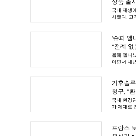
자금이 필요
상품 출시,
이 치솟을 
본 투자가 
국내 재생에
이르고 있다
다른 에너지
시했다. 고
에 육박하는
있는 서비
확산되며 현
어'를 통해
장은 '전 
밝혔다.기
'슈퍼 엘
르고 있다'
고려해 20
욱 커지고있
"전례 없
업들이 장기
지로 전환하
올해 엘니뇨
화시 발생하
조했다.
이면서 내년
이 있다.
나온다.지구
은복잡하고 
기상재난의
이용할 수 
이어지고 있
기후솔루
생에너지 1
젠스티엘 해
협력사와 물
청구, "
뇨 영향으로
업들을 핵심
국내 환경
아질 가능성
력구매계약
가 제대로 
태평양 일대 
루션, 제주
태를 5개월
일 제주도
태가 유지되
주청정에너
프랑스 토
미국 해양대
출하기로 
기관들은 모