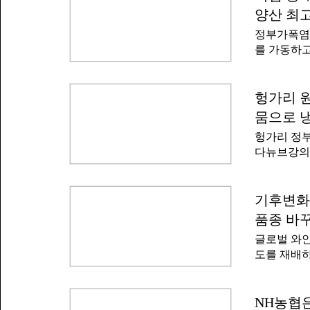
자력 발전소
확을 시작한
양산 최고
소했을 것으
물 및 종자
정부가폭염
지한 것은 미
으로 지난 
를 가동하고
전량 485T
험했다
행정안전부
(219TWh)
다.행안부가
를 이었다.
발령한 데 
헝가리 원
년에는 29
년 8월에 
일본의 원자
뭄으로 
지부, 농림
다. 2025
헝가리 정부
응해 수행할
다뉴브강의
황을 점검하
다.블룸버그
로 방문 점
일부터 팍스
부는 각각 
했다.중부 
기후변화
지 않도록
지인 다뉴브
폭염으로 인
품종 바
기 어려워진
부는 전력 
글로벌 와인
원자로 가동
을 살펴 가
도를 재배
음으로 완전
세계 각국의
원자력 발전
를 늘리거나
따르면 헝가
고 있다.2
NH농협은
사를 비롯한