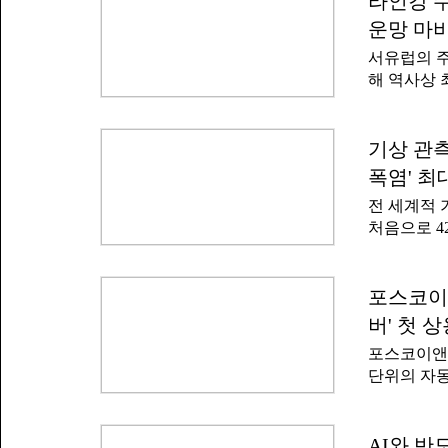
라인강 수
새어나간 메
지 올랐고 
년 동안 사
운망 마비
낸스는 20
연료 가치를
서유럽의 주
로 전망했
결과 사실상
해 역사상 
자는 블룸버
없다고 분
히 연방공과
다'며 '하
하는 선박들
전 붐이 
록했다고 보
기상 관측
따르면 20
수준이었다
74개국으로
폭염' 최
모두 적재량
까이 늘어난
전 세계적 
제품, 철광
리핀, 쿠바
처음으로 4
됐다.블룸버
염이 몇 배
물 운송료를
경우 반 세
지 올랐다고
상된다.2일
포스코이앤
가격 경쟁
24와 인터
블룸버그를 
버' 첫 
60년에 걸
협의를 진행
포스코이앤
5배, 21
단위의 자동
현재 전국적
이버(Eco
은 폭염의 
다.에코 세
화는 이미 
건설환경종
AI와 반
명했다.전 