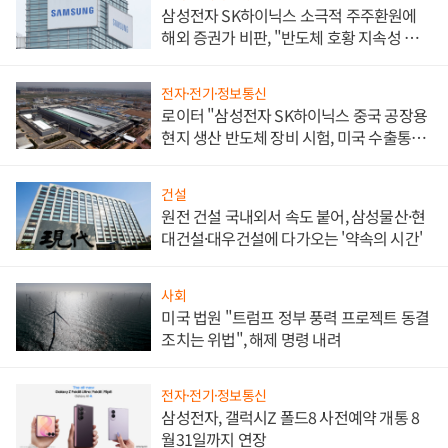
삼성전자 SK하이닉스 소극적 주주환원에
해외 증권가 비판, "반도체 호황 지속성 의
문"
전자·전기·정보통신
로이터 "삼성전자 SK하이닉스 중국 공장용
현지 생산 반도체 장비 시험, 미국 수출통제
대비"
건설
원전 건설 국내외서 속도 붙어, 삼성물산·현
대건설·대우건설에 다가오는 '약속의 시간'
사회
미국 법원 "트럼프 정부 풍력 프로젝트 동결
조치는 위법", 해제 명령 내려
전자·전기·정보통신
삼성전자, 갤럭시Z 폴드8 사전예약 개통 8
월31일까지 연장