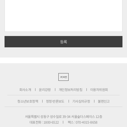
PC버전
회사소개
윤리강령
개인정보처리방침
이용자위원회
청소년보호정책
정정·반론보도
기사심의규정
불편신고
서울특별시 성동구 성수일로 39-34 서울숲더스페이스 12층
대표전화 : 1800-6522
팩스 : 070-4015-8658