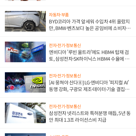
자동차·부품
BYD코리아 가격 앞세워 수입차 4위 올랐지
만, BMW·벤츠보다 높은 공임비에 소비자
불만 폭발
전자·전기·정보통신
엔비디아 '루빈 울트라'에도 HBM4 탑재 검
토, 삼성전자·SK하이닉스 HBM4 수율에 주
도권 갈린다
전자·전기·정보통신
[AI 뭉쳐야 산다⑧] LG·엔비디아 '피지컬 AI'
동맹 강화, 구광모 제조·데이터·기술 결집
해 종합 로보틱스 기업으로
전자·전기·정보통신
삼성전자 넷리스트와 특허분쟁 매듭, 5년 동
안 최대 1.3조 라이선스비 지급