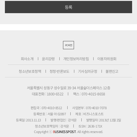
PC버전
회사소개
윤리강령
개인정보처리방침
이용자위원회
청소년보호정책
정정·반론보도
기사심의규정
불편신고
서울특별시 성동구 성수일로 39-34 서울숲더스페이스 12층
대표전화 : 1800-6522
팩스 : 070-4015-8658
편집국 : 070-4010-8512
사업본부 : 070-4010-7078
등록번호 : 서울 아 02897
제호 : 비즈니스포스트
등록일: 2013.11.13
발행·편집인 : 강석운
발행일자: 2013년 12월 2일
청소년보호책임자 : 강석운
ISSN : 2636-171X
Copyright ⓒ
B
USINESSPOST
. All rights reserved.