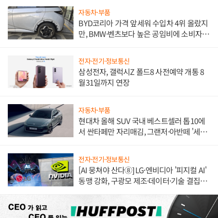
자동차·부품
BYD코리아 가격 앞세워 수입차 4위 올랐지
만, BMW·벤츠보다 높은 공임비에 소비자
불만 폭발
전자·전기·정보통신
삼성전자, 갤럭시Z 폴드8 사전예약 개통 8
월31일까지 연장
자동차·부품
현대차 올해 SUV 국내 베스트셀러 톱10에
서 싼타페만 자리매김, 그랜저·아반떼 '세단
쌍끌이'로 내수 방어
전자·전기·정보통신
[AI 뭉쳐야 산다⑧] LG·엔비디아 '피지컬 AI'
동맹 강화, 구광모 제조·데이터·기술 결집
해 종합 로보틱스 기업으로