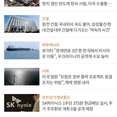
현지 생산 반도체 장비 시험, 미국 수출통제
대비"
건설
원전 건설 국내외서 속도 붙어, 삼성물산·현
대건설·대우건설에 다가오는 '약속의 시간'
화학·에너지
로이터 "정제연료 3만 톤 한국에서 러시아
로 이동", 우크라이나의 공격에 수요 늘어
사회
미국 법원 "트럼프 정부 풍력 프로젝트 동결
조치는 위법", 해제 명령 내려
전자·전기·정보통신
SK하이닉스 1주당 375원 현금배당 실시, 추
가 주주환원 계획 9월 공개 예정