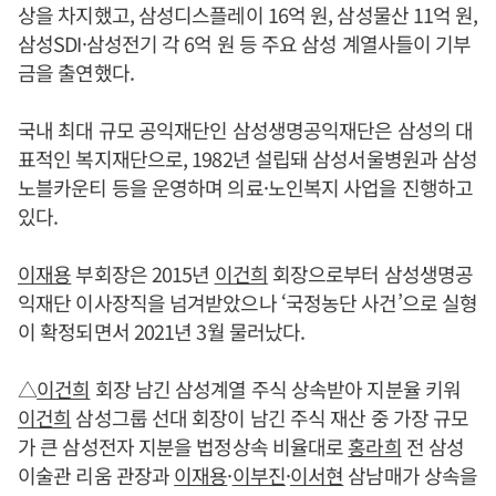
상을 차지했고, 삼성디스플레이 16억 원, 삼성물산 11억 원,
삼성SDI·삼성전기 각 6억 원 등 주요 삼성 계열사들이 기부
금을 출연했다.
국내 최대 규모 공익재단인 삼성생명공익재단은 삼성의 대
표적인 복지재단으로, 1982년 설립돼 삼성서울병원과 삼성
노블카운티 등을 운영하며 의료·노인복지 사업을 진행하고
있다.
이재용
부회장은 2015년
이건희
회장으로부터 삼성생명공
익재단 이사장직을 넘겨받았으나 ‘국정농단 사건’으로 실형
이 확정되면서 2021년 3월 물러났다.
△
이건희
회장 남긴 삼성계열 주식 상속받아 지분율 키워
이건희
삼성그룹 선대 회장이 남긴 주식 재산 중 가장 규모
가 큰 삼성전자 지분을 법정상속 비율대로
홍라희
전 삼성
이술관 리움 관장과
이재용
·
이부진
·
이서현
삼남매가 상속을