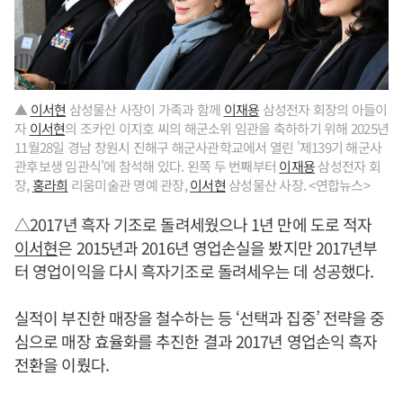
▲
이서현
삼성물산 사장이 가족과 함께
이재용
삼성전자 회장의 아들이
자
이서현
의 조카인 이지호 씨의 해군소위 임관을 축하하기 위해 2025년
11월28일 경남 창원시 진해구 해군사관학교에서 열린 '제139기 해군사
관후보생 임관식'에 참석해 있다. 왼쪽 두 번째부터
이재용
삼성전자 회
장,
홍라희
리움미술관 명예 관장,
이서현
삼성물산 사장. <연합뉴스>
△2017년 흑자 기조로 돌려세웠으나 1년 만에 도로 적자
이서현
은 2015년과 2016년 영업손실을 봤지만 2017년부
터 영업이익을 다시 흑자기조로 돌려세우는 데 성공했다.
실적이 부진한 매장을 철수하는 등 ‘선택과 집중’ 전략을 중
심으로 매장 효율화를 추진한 결과 2017년 영업손익 흑자
전환을 이뤘다.