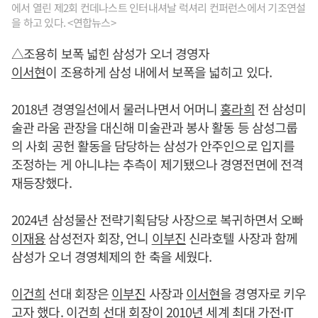
에서 열린 제2회 컨데나스트 인터내셔날 럭셔리 컨퍼런스에서 기조연설
을 하고 있다. <연합뉴스>
△조용히 보폭 넓힌 삼성가 오너 경영자
이서현
이 조용하게 삼성 내에서 보폭을 넓히고 있다.
2018년 경영일선에서 물러나면서 어머니
홍라희
전 삼성미
술관 라움 관장을 대신해 미술관과 봉사 활동 등 삼성그룹
의 사회 공헌 활동을 담당하는 삼성가 안주인으로 입지를
조정하는 게 아니냐는 추측이 제기됐으나 경영전면에 전격
재등장했다.
2024년 삼성물산 전략기획담당 사장으로 복귀하면서 오빠
이재용
삼성전자 회장, 언니
이부진
신라호텔 사장과 함께
삼성가 오너 경영체제의 한 축을 세웠다.
이건희
선대 회장은
이부진
사장과
이서현
을 경영자로 키우
고자 했다.
이건희
선대 회장이 2010년 세계 최대 가전·IT