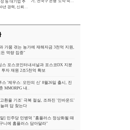
가, '전국구 은행' 도약 속도
삼성 등 대기업 주
[2026년]
30년 경력, 신뢰
중' [2026년]
사
과 가뭄 겪는 농가에 재해자금 3천억 지원,
모든 역량 집중"
스 포스코인터내셔널과 포스코DX 지분
 투자 재원 2조5천억 확보
투스 '제우스: 오만의 신' 8월26일 출시, 진
 MMORPG 내..
고환율 기조' 극복 절실, 조좌진 '인바운드'
 늘려 답 찾는다
!정말] 민주당 민병덕 "홈플러스 정상화될 때
구니에 홈플러스 담아달라"