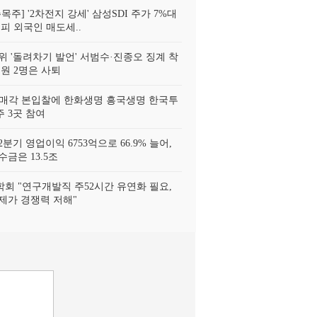
목주] '2차전지 강세' 삼성SDI 주가 7%대
피 외국인 매도세..
위 '돌려차기 발언' 서범수·진종오 징계 착
위원 2명은 사퇴
 매각 본입찰에 한화생명 흥국생명 한국투
 3곳 참여
분기 영업이익 6753억으로 66.9% 늘어,
금은 13.5조
회 "연구개발직 주52시간 유연화 필요,
제가 경쟁력 저해"