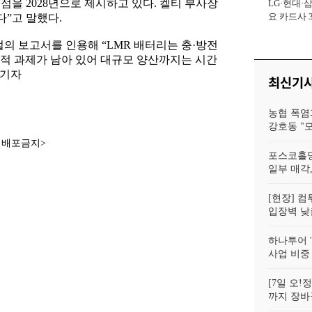
시점을 2028년으로 제시하고 있다. 켈티 부사장
LG·현대·
사장
요 카드사 
다”고 말했다.
회복에 '초집
의 보고서를 인용해 “LMR 배터리는 충·방전
적 과제가 남아 있어 대규모 양산까지는 시간
 기자
최신기
농협 폭염
강호동 "
재배포금지>
포스코홀딩
일부 매각,
[현장] 컴
입장벽 낮춘
하나투어 '
사업 비중
[7일 오
까지 장바