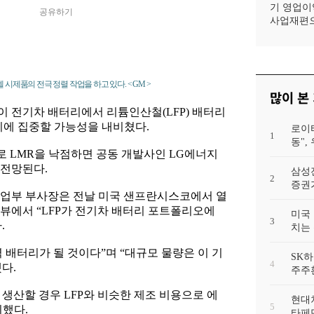
기 영업이익
공유하기
사업재편으
시제품의 전극 정렬 작업을 하고 있다. < GM >
많이 본
이 전기차 배터리에서 리튬인산철(LFP) 배터리
리에 집중할 가능성을 내비쳤다.
로이
1
동"
로 LMR을 낙점하면 공동 개발사인 LG에너지
 전망된다.
삼성
2
증권가
리사업부 부사장은 전날 미국 샌프란시스코에서 열
뷰에서 “LFP가 전기차 배터리 포트폴리오에
미국 
3
.
치는 
력 배터리가 될 것이다”며 “대규모 물량은 이 기
SK하
4
다.
주주
생산할 경우 LFP와 비슷한 제조 비용으로 에
현대차
5
시했다.
타페만