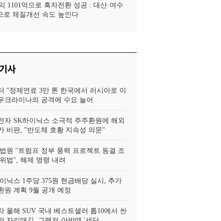
 1101억으로 흑자전환 성공 : 대산·여수
로 체질개선 속도 높인다
 기사
터 "정제연료 3만 톤 한국에서 러시아로 이
, 우크라이나의 공격에 수요 늘어
전자 SK하이닉스 소극적 주주환원에 해외
 비판, "반도체 호황 지속성 의문"
법원 "트럼프 정부 풍력 프로젝트 동결 조
위법", 해제 명령 내려
이닉스 1주당 375원 현금배당 실시, 추가
환원 계획 9월 공개 예정
 올해 SUV 국내 베스트셀러 톱10에서 싼
 자리매김, 그랜저·아반떼 '세단..