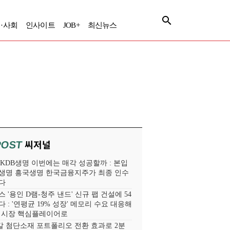
·사회
인사이트
JOB+
최신뉴스
씨저널
POST
' KDB생명 이번에는 매각 성공할까 : 본입
생명 흥국생명 한국금융지주가 최종 인수
다
 '용인 D램-청주 낸드' 신규 팹 건설에 54
 : '연평균 19% 성장' 메모리 수요 대응해
라 시장 핵심플레이어로
 첨단소재 포트폴리오 전환 효과로 2분