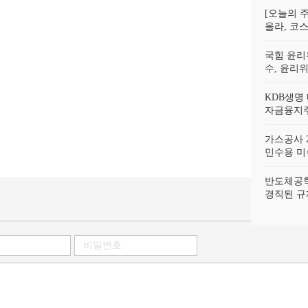
[오늘의 주
올라, 코스
국힘 윤리
수, 윤리
KDB생명
자금융지주
가스공사 2
민수용 미수
반도체공학
경직된 규