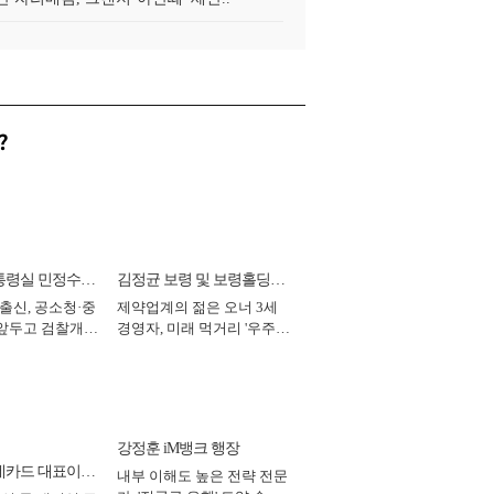
?
통령실 민정수석
김정균 보령 및 보령홀딩스
 출신, 공소청·중
제약업계의 젊은 오너 3세
대표이사 사장
 앞두고 검찰개혁
경영자, 미래 먹거리 '우주와
2026년]
헬스케어' 공들여 [2026년]
강정훈 iM뱅크 행장
데카드 대표이사
내부 이해도 높은 전략 전문