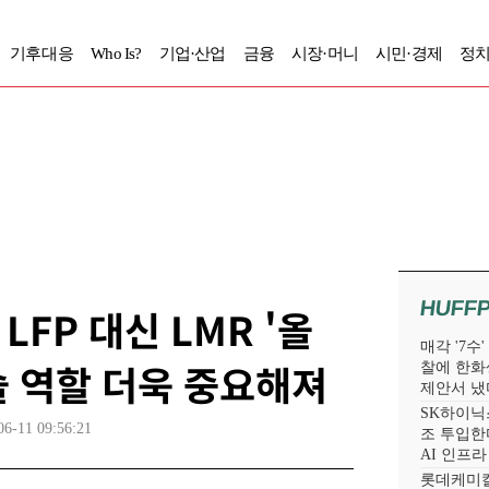
기후대응
Who Is?
기업·산업
금융
시장·머니
시민·경제
정치
HUFF
LFP 대신 LMR '올
매각 '7수
솔 역할 더욱 중요해져
찰에 한화
제안서 냈
SK하이닉스
06-11 09:56:21
조 투입한다
AI 인프
롯데케미칼