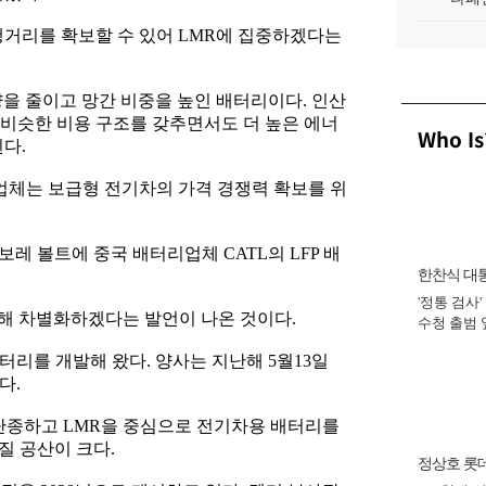
행거리를 확보할 수 있어 LMR에 집중하겠다는
량을 줄이고 망간 비중을 높인 배터리이다. 인산
 비슷한 비용 구조를 갖추면서도 더 높은 에너
Who Is
된다.
 업체는 보급형 전기차의 가격 경쟁력 확보를 위
보레 볼트에 중국 배터리업체 CATL의 LFP 배
한찬식 대
'정통 검사'
비서관
중해 차별화하겠다는 발언이 나온 것이다.
수청 출범
완수 맡아 [
터리를 개발해 왔다. 양사는 지난해 5월13일
다.
 단종하고 LMR을 중심으로 전기차용 배터리를
질 공산이 크다.
정상호 롯