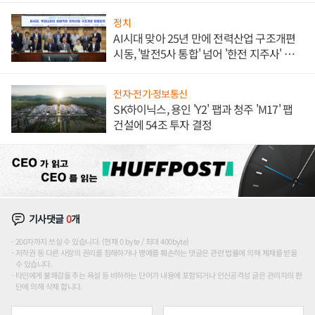
정치
AI시대 맞아 25년 만에 전력산업 구조개편
시동, '발전5사 통합' 넘어 '한전 지주사' 재편
론도
전자·전기·정보통신
SK하이닉스, 용인 'Y2' 팹과 청주 'M17' 팹
건설에 54조 투자 결정
기사댓글
0
개
200자까지 쓰실 수 있습니다. (현재 0 byte / 최대 400byte)
저작권 등 다른 사람의 권리를 침해하거나 명예를 훼손하는 댓글은 관련 법률에 의해 제재를 받을
수 있습니다.
타인에게 불쾌감을 주는 욕설 등 비하하는 단어가 내용에 포함되거나 인신공격성 글은 관리자의 판
단에 의해 삭제 합니다.