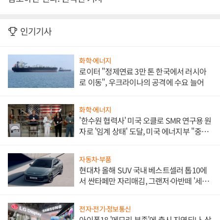
인기기사
화학·에너지
로이터 "정제연료 3만 톤 한국에서 러시아
로 이동", 우크라이나의 공격에 수요 늘어
화학·에너지
'한수원 협력사' 미국 오클로 SMR 연구용 원
자로 '임계 상태' 도달, 미국 에너지부 "중요
한 이정표"
자동차·부품
현대차 올해 SUV 국내 베스트셀러 톱10에
서 싼타페만 자리매김, 그랜저·아반떼 '세단
쌍끌이'로 내수 방어
전자·전기·정보통신
아이폰18 '메모리 부족'에 출시 지연되나, 삼