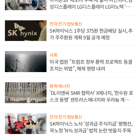
성디스플레이 LG디스플레이 LG이노텍 '탈
애플' 수익 다각화 속도
전자·전기·정보통신
SK하이닉스 1주당 375원 현금배당 실시, 추
가 주주환원 계획 9월 공개 예정
사회
미국 법원 "트럼프 정부 풍력 프로젝트 동결
조치는 위법", 해제 명령 내려
화학·에너지
'DL이앤씨 SMR 협력사' X에너지, '한수원 포
스코 동맹' 센트러스에너지와 우라늄 계약
체결
전자·전기·정보통신
SK하이닉스 노사 '성과급 주식지급' 평행선,
곽노정 'N% 성과급' 법적 논란 벗을지 주목