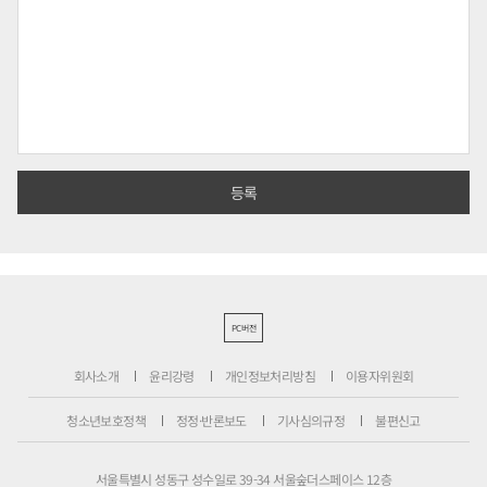
PC버전
회사소개
윤리강령
개인정보처리방침
이용자위원회
청소년보호정책
정정·반론보도
기사심의규정
불편신고
서울특별시 성동구 성수일로 39-34 서울숲더스페이스 12층