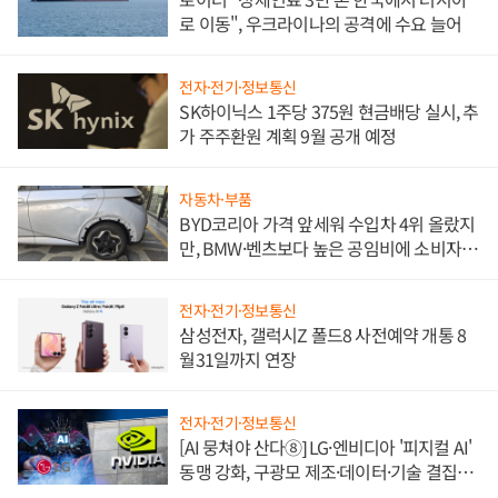
로 이동", 우크라이나의 공격에 수요 늘어
전자·전기·정보통신
SK하이닉스 1주당 375원 현금배당 실시, 추
가 주주환원 계획 9월 공개 예정
자동차·부품
BYD코리아 가격 앞세워 수입차 4위 올랐지
만, BMW·벤츠보다 높은 공임비에 소비자
불만 폭발
전자·전기·정보통신
삼성전자, 갤럭시Z 폴드8 사전예약 개통 8
월31일까지 연장
전자·전기·정보통신
[AI 뭉쳐야 산다⑧] LG·엔비디아 '피지컬 AI'
동맹 강화, 구광모 제조·데이터·기술 결집
해 종합 로보틱스 기업으로