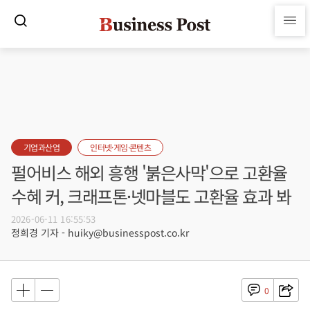
기업과산업
인터넷·게임·콘텐츠
펄어비스 해외 흥행 '붉은사막'으로 고환율
수혜 커, 크래프톤·넷마블도 고환율 효과 봐
2026-06-11 16:55:53
정희경 기자 - huiky@businesspost.co.kr
0