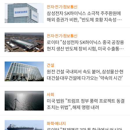
전자·전기·정보통신
삼성전자 SK하이닉스 소극적 주주환원에
해외 증권가 비판, "반도체 호황 지속성 의
문"
전자·전기·정보통신
로이터 "삼성전자 SK하이닉스 중국 공장용
현지 생산 반도체 장비 시험, 미국 수출통제
대비"
건설
원전 건설 국내외서 속도 붙어, 삼성물산·현
대건설·대우건설에 다가오는 '약속의 시간'
사회
미국 법원 "트럼프 정부 풍력 프로젝트 동결
조치는 위법", 해제 명령 내려
화학·에너지
로이터 "정제연료 3만 톤 한국에서 러시아