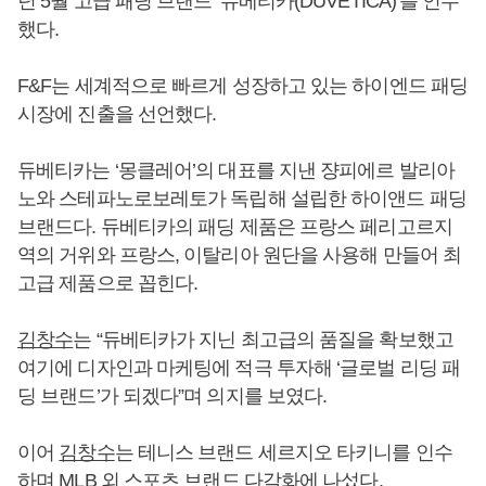
년 5월 고급 패딩 브랜드 ‘듀베티카(DUVETICA)’를 인수
했다.
F&F는 세계적으로 빠르게 성장하고 있는 하이엔드 패딩
시장에 진출을 선언했다.
듀베티카는 ‘몽클레어’의 대표를 지낸 쟝피에르 발리아
노와 스테파노로보레토가 독립해 설립한 하이앤드 패딩
브랜드다. 듀베티카의 패딩 제품은 프랑스 페리고르지
역의 거위와 프랑스, 이탈리아 원단을 사용해 만들어 최
고급 제품으로 꼽힌다.
김창수
는 “듀베티카가 지닌 최고급의 품질을 확보했고
여기에 디자인과 마케팅에 적극 투자해 ‘글로벌 리딩 패
딩 브랜드’가 되겠다”며 의지를 보였다.
이어
김창수
는 테니스 브랜드 세르지오 타키니를 인수
하며 MLB 외 스포츠 브랜드 다각화에 나섰다.