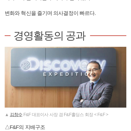
변화와 혁신을 즐기며 의사결정이 빠르다.
경영활동의 공과
▲
김창수
F&F 대표이사 사장 겸 F&F홀딩스 회장 < F&F >
△F&F의 지배구조