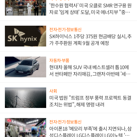
'한수원 협력사' 미국 오클로 SMR 연구용 원
자로 '임계 상태' 도달, 미국 에너지부 "중요
한 이정표"
전자·전기·정보통신
SK하이닉스 1주당 375원 현금배당 실시, 추
가 주주환원 계획 9월 공개 예정
자동차·부품
현대차 올해 SUV 국내 베스트셀러 톱10에
서 싼타페만 자리매김, 그랜저·아반떼 '세단
쌍끌이'로 내수 방어
사회
미국 법원 "트럼프 정부 풍력 프로젝트 동결
조치는 위법", 해제 명령 내려
전자·전기·정보통신
아이폰18 '메모리 부족'에 출시 지연되나, 삼
성디스플레이 LG디스플레이 LG이노텍 '탈