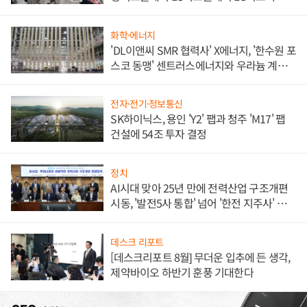
애플' 수익 다각화 속도
화학·에너지
'DL이앤씨 SMR 협력사' X에너지, '한수원 포
스코 동맹' 센트러스에너지와 우라늄 계약
체결
전자·전기·정보통신
SK하이닉스, 용인 'Y2' 팹과 청주 'M17' 팹
건설에 54조 투자 결정
정치
AI시대 맞아 25년 만에 전력산업 구조개편
시동, '발전5사 통합' 넘어 '한전 지주사' 재편
론도
데스크 리포트
[데스크리포트 8월] 무더운 입추에 든 생각,
제약바이오 하반기 훈풍 기대한다