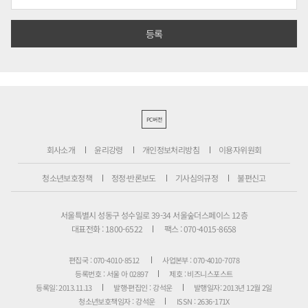
PC버전
회사소개
윤리강령
개인정보처리방침
이용자위원회
청소년보호정책
정정·반론보도
기사심의규정
불편신고
서울특별시 성동구 성수일로 39-34 서울숲더스페이스 12층
대표전화 : 1800-6522
팩스 : 070-4015-8658
편집국 : 070-4010-8512
사업본부 : 070-4010-7078
등록번호 : 서울 아 02897
제호 : 비즈니스포스트
등록일: 2013.11.13
발행·편집인 : 강석운
발행일자: 2013년 12월 2일
청소년보호책임자 : 강석운
ISSN : 2636-171X