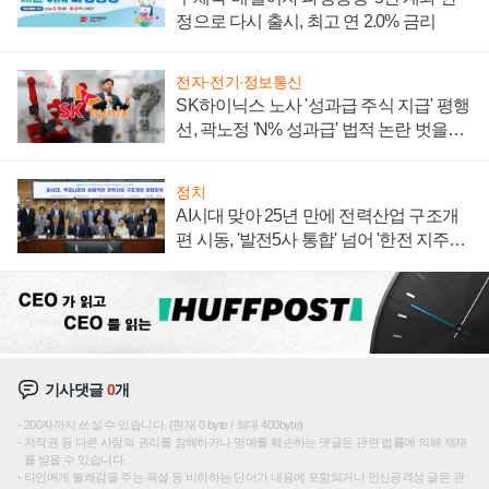
정으로 다시 출시, 최고 연 2.0% 금리
전자·전기·정보통신
SK하이닉스 노사 '성과급 주식 지급' 평행
선, 곽노정 'N% 성과급' 법적 논란 벗을지
주목
정치
AI시대 맞아 25년 만에 전력산업 구조개
편 시동, '발전5사 통합' 넘어 '한전 지주사'
재편론도
기사댓글
0
개
200자까지 쓰실 수 있습니다. (현재 0 byte / 최대 400byte)
저작권 등 다른 사람의 권리를 침해하거나 명예를 훼손하는 댓글은 관련 법률에 의해 제재
를 받을 수 있습니다.
타인에게 불쾌감을 주는 욕설 등 비하하는 단어가 내용에 포함되거나 인신공격성 글은 관