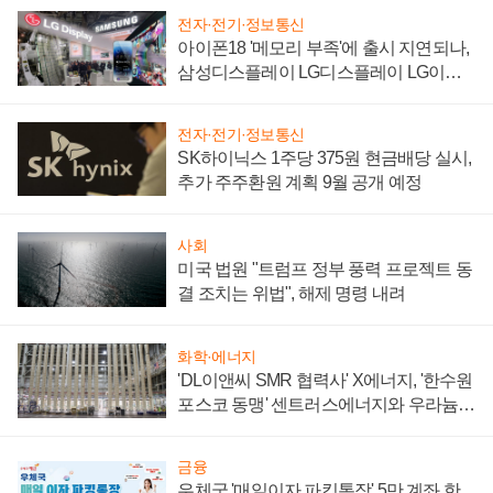
전자·전기·정보통신
아이폰18 '메모리 부족'에 출시 지연되나,
삼성디스플레이 LG디스플레이 LG이노
텍 '탈애플' 수익 다각화 속도
전자·전기·정보통신
SK하이닉스 1주당 375원 현금배당 실시,
추가 주주환원 계획 9월 공개 예정
사회
미국 법원 "트럼프 정부 풍력 프로젝트 동
결 조치는 위법", 해제 명령 내려
화학·에너지
'DL이앤씨 SMR 협력사' X에너지, '한수원
포스코 동맹' 센트러스에너지와 우라늄
계약 체결
금융
우체국 '매일이자 파킹통장' 5만 계좌 한