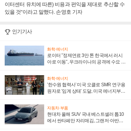
이터센터 유치에 따른) 비용과 편익을 제대로 추산할 수
있을 것”이라고 말했다. 손영호 기자
인기기사
화학·에너지
로이터 "정제연료 3만 톤 한국에서 러시
아로 이동", 우크라이나의 공격에 수요 늘
어
화학·에너지
'한수원 협력사' 미국 오클로 SMR 연구용
원자로 '임계 상태' 도달, 미국 에너지부
"중요한 이정표"
자동차·부품
현대차 올해 SUV 국내 베스트셀러 톱10
에서 싼타페만 자리매김, 그랜저·아반떼
'세단 쌍끌이'로 내수 방어