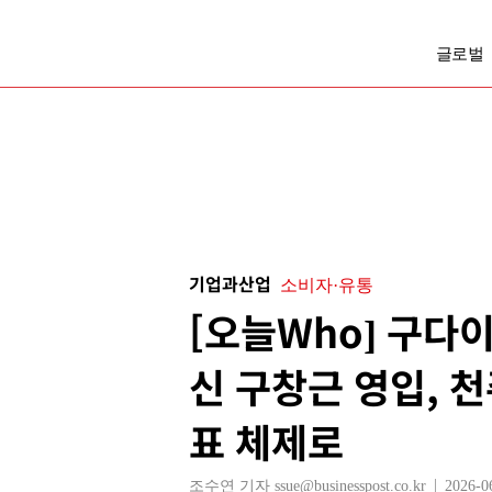
글로벌
기업과산업
소비자·유통
[오늘Who] 구다
신 구창근 영입, 
표 체제로
조수연 기자 ssue@businesspost.co.kr
2026-0