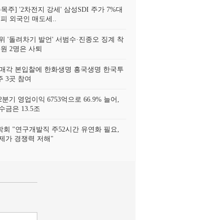
목주] '2차전지 강세' 삼성SDI 주가 7%대
피 외국인 매도세..
위 '돌려차기 발언' 서범수·진종오 징계 착
위원 2명은 사퇴
 매각 본입찰에 한화생명 흥국생명 한국투
 3곳 참여
분기 영업이익 6753억으로 66.9% 늘어,
금은 13.5조
회 "연구개발직 주52시간 유연화 필요,
제가 경쟁력 저해"