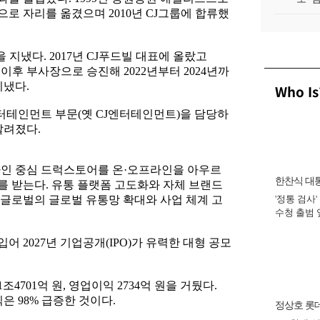
으로 자리를 옮겼으며 2010년 CJ그룹에 합류했
 지냈다. 2017년 CJ푸드빌 대표에 올랐고
 이후 부사장으로 승진해 2022년부터 2024년까
지냈다.
Who Is
엔터테인먼트 부문(옛 CJ엔터테인먼트)을 담당하
알려졌다.
라인 중심 드럭스토어를 온·오프라인을 아우르
한찬식 대
 받는다. 유통 플랫폼 고도화와 자체 브랜드
글로벌의 글로벌 유통망 확대와 사업 체계 고
'정통 검사'
비서관
수청 출범
완수 맡아 [
 2027년 기업공개(IPO)가 유력한 대형 공모
4701억 원, 영업이익 2734억 원을 거뒀다.
익은 98% 급증한 것이다.
정상호 롯