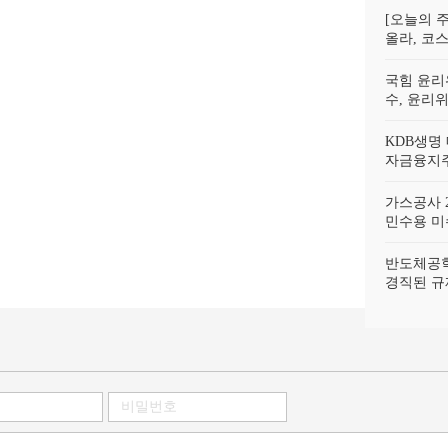
[오늘의 주
올라, 코스
국힘 윤리
수, 윤리
KDB생명
자금융지주
가스공사 2
민수용 미수
반도체공학
경직된 규