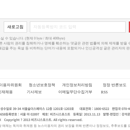
 수 있습니다. (현재 0 byte / 최대 400byte)
다른 사람의 권리를 침해하거나 명예를 훼손하는 댓글은 관련 법률에 의해 제재를 받을 
불쾌감을 주는 욕설 등 비하하는 단어가 내용에 포함되거나 인신공격성 글은 관리자의 판
이용자위원회
청소년보호정책
개인정보처리방침
정정·반론보도
인재채용
기사제보
이메일무단수집거부
RSS
수일로 39-34 서울숲더스페이스 12층 1201호-1203호
대표전화 : 1800-6522
편집국 070-4
8658
등록번호 : 서울 아 02897
제호: 비즈니스포스트
등록일: 2013.11.13
발행·편집인 : 강석
X
Copyright ? 2013 비즈니스포스트. All rights reserved.
당 매체는 독자와 취재원 등 뉴스이용자의 권리 보장을 위해 반론이나 정정보도, 추후보도를 