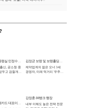
?
통령실 민정수석
김정균 보령 및 보령홀딩스
 출신, 공소청·중
제약업계의 젊은 오너 3세
대표이사 사장
 앞두고 검찰개혁
경영자, 미래 먹거리 '우주와
2026년]
헬스케어' 공들여 [2026년]
강정훈 iM뱅크 행장
데카드 대표이사
내부 이해도 높은 전략 전문