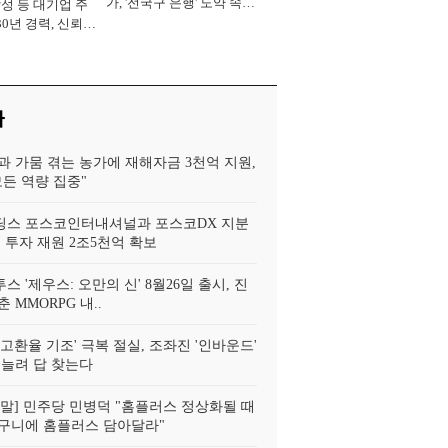
가, '전국구 은행' 도약 속도
삼성 등 대기업 주
[2026년]
30년 경력, 신뢰
중' [2026년]
사
과 가뭄 겪는 농가에 재해자금 3천억 지원,
모든 역량 집중"
스 포스코인터내셔널과 포스코DX 지분
 투자 재원 2조5천억 확보
투스 '제우스: 오만의 신' 8월26일 출시, 진
 MMORPG 내..
고환율 기조' 극복 절실, 조좌진 '인바운드'
 늘려 답 찾는다
!정말] 민주당 민병덕 "홈플러스 정상화될 때
구니에 홈플러스 담아달라"