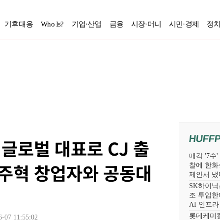
기후대응
Who Is?
기업·산업
금융
시장·머니
시민·경제
정치
HUFF
이글로벌 대표로 CJ 출
매각 '7수
천주혁 창업자와 공동대
찰에 한화
제안서 냈
SK하이닉스
조 투입한다
AI 인프
롯데케미칼
6-07 11:55:02