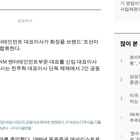
기 영업이익
사업재편으
공유하기
엔터테인먼트 대표이사가 화장품 브랜드 '조선미
많이 본
 합류한다.
로이
1
ENM 엔터테인먼트부문 대표를 신임 대표이사
동"
회사는 천주혁 대표이사 단독 체제에서 2인 공동
삼성
2
증권가
미국 
3
치는 
SK하
4
주주
임 대표(사진) 2인 공동대표 체제로 변경된다. 구 대표는 CJ푸드빌, CJ올
 지냈다. <구다이글로벌>
'한수
5
과를 졸업했다. 1999년 동원증권 애널리스트로
로 '