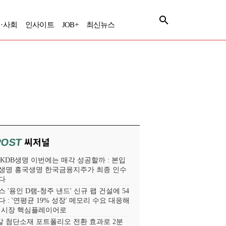
·사회
인사이트
JOB+
최신뉴스
씨저널
POST
' KDB생명 이번에는 매각 성공할까 : 본입
생명 흥국생명 한국금융지주가 최종 인수
다
 '용인 D램-청주 낸드' 신규 팹 건설에 54
 : '연평균 19% 성장' 메모리 수요 대응해
라 시장 핵심플레이어로
 첨단소재 포트폴리오 전환 효과로 2분