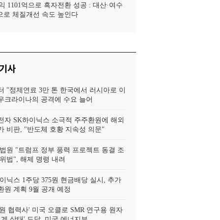
 1101억으로 흑자전환 성공 : 대산·여수
로 체질개선 속도 높인다
 기사
터 "정제연료 3만 톤 한국에서 러시아로 이
, 우크라이나의 공격에 수요 늘어
전자 SK하이닉스 소극적 주주환원에 해외
 비판, "반도체 호황 지속성 의문"
법원 "트럼프 정부 풍력 프로젝트 동결 조
위법", 해제 명령 내려
이닉스 1주당 375원 현금배당 실시, 추가
환원 계획 9월 공개 예정
원 협력사' 미국 오클로 SMR 연구용 원자
임계 상태' 도달, 미국 에너지부..