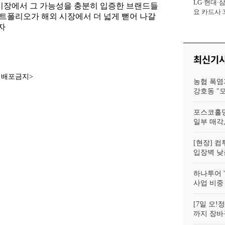
LG·현대·
사장
시장에서 그 가능성을 충분히 입증한 브랜드들
요 카드사 
포트폴리오가 해외 시장에서 더 넓게 뻗어 나갈
회복에 '초집
자
최신기
재배포금지>
농협 폭염
강호동 "
포스코홀딩
일부 매각,
[현장] 컴
입장벽 낮춘
하나투어 '
사업 비중
[7일 오
까지 장바