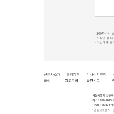
200자
-
까지 쓰실
- 저작권 등 
- 타인에게 
신문사소개
윤리강령
기사심의규정
포럼
광고문의
불편신고
서울특별시 성동구 성
팩스 : 070-4015-
ISSN : 2636-171
열린보도원칙