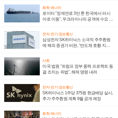
화학·에너지
로이터 "정제연료 3만 톤 한국에서 러시
아로 이동", 우크라이나의 공격에 수요 늘
어
전자·전기·정보통신
삼성전자 SK하이닉스 소극적 주주환원
에 해외 증권가 비판, "반도체 호황 지속
성 의문"
사회
미국 법원 "트럼프 정부 풍력 프로젝트 동
결 조치는 위법", 해제 명령 내려
전자·전기·정보통신
SK하이닉스 1주당 375원 현금배당 실시,
추가 주주환원 계획 9월 공개 예정
화학·에너지