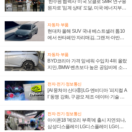
'한수원 협력사' 미국 오클로 SMR 연구용
원자로 '임계 상태' 도달, 미국 에너지부
"중요한 이정표"
자동차·부품
현대차 올해 SUV 국내 베스트셀러 톱10
에서 싼타페만 자리매김, 그랜저·아반떼
'세단 쌍끌이'로 내수 방어
자동차·부품
BYD코리아 가격 앞세워 수입차 4위 올랐
지만, BMW·벤츠보다 높은 공임비에 소비
자 불만 폭발
전자·전기·정보통신
[AI 뭉쳐야 산다⑧] LG·엔비디아 '피지컬 A
I' 동맹 강화, 구광모 제조·데이터·기술 결
집해 종합 로보틱스 기업으로
전자·전기·정보통신
아이폰18 '메모리 부족'에 출시 지연되나,
삼성디스플레이 LG디스플레이 LG이노