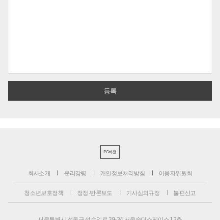
PC버전
회사소개
윤리강령
개인정보처리방침
이용자위원회
청소년보호정책
정정·반론보도
기사심의규정
불편신고
서울특별시 성동구 성수일로 39-34 서울숲더스페이스 12층