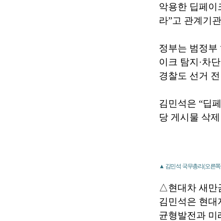
악용한 딥페이
라”고 관계기관
정부는 범정부
이크 탐지·차단
경찰도 선거 
김민석은 “딥페
당 게시물 삭제
▲ 김민석 국무총리(오른쪽 
△현대차 새만
김민석은 현대
균형발전과 미