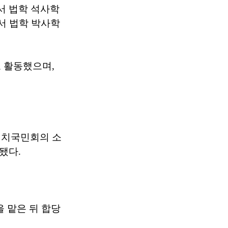
서 법학 석사학
서 법학 박사학
 활동했으며,
새정치국민회의 소
됐다.
 맡은 뒤 합당