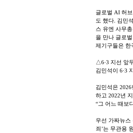
글로벌 AI 허
도 했다. 김민
스 유엔 사무총
을 만나 글로벌
제기구들은 한국
△6·3 지선 
김민석이 6·3
김민석은 202
하고 2022년
“그 어느 때보
우선 가짜뉴스 
죄’는 무관용 