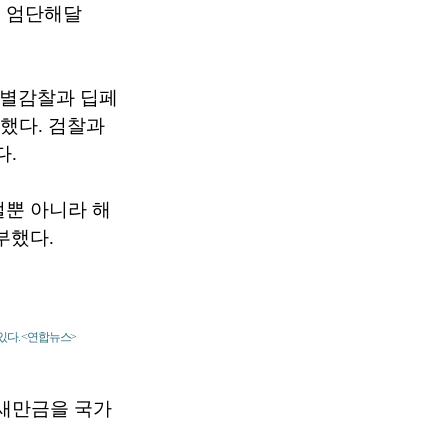
로 엄단해달
특별감찰과 딥페
 했다. 검찰과
다.
벌뿐 아니라 해
부했다.
있다. <연합뉴스>
새만금을 국가