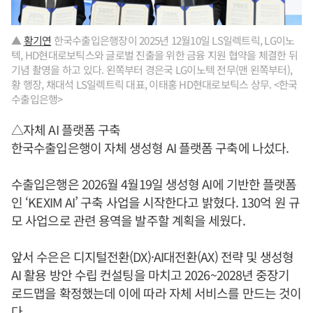
▲
황기연
한국수출입은행장이 2025년 12월10일 LS일렉트릭, LG이노
텍, HD현대로보틱스와 글로벌 진출을 위한 금융 지원 협약을 체결한 뒤
기념 촬영을 하고 있다. 왼쪽부터 경은국 LG이노텍 전무(맨 왼쪽부터),
황 행장, 채대석 LS일렉트릭 대표, 이태홍 HD현대로보틱스 상무. <한국
수출입은행>
△자체 AI 플랫폼 구축
한국수출입은행이 자체 생성형 AI 플랫폼 구축에 나섰다.
수출입은행은 2026월 4월19일 생성형 AI에 기반한 플랫폼
인 ‘KEXIM AI’ 구축 사업을 시작한다고 밝혔다. 130억 원 규
모 사업으로 관련 용역을 발주할 계획을 세웠다.
앞서 수은은 디지털전환(DX)·AI대전환(AX) 전략 및 생성형
AI 활용 방안 수립 컨설팅을 마치고 2026~2028년 중장기
로드맵을 확정했는데 이에 따라 자체 서비스를 만드는 것이
다.