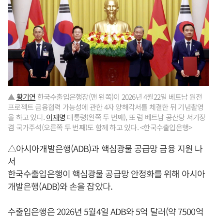
▲
황기연
한국수출입은행장(맨 왼쪽)이 2026년 4월22일 베트남 원전
프로젝트 금융협력 가능성에 관한 4자 양해각서를 체결한 뒤 기념촬영
을 하고 있다.
이재명
대통령(왼쪽 두 번째), 또 럼 베트남 공산당 서기장
겸 국가주석(오른쪽 두 번째)도 함께 하고 있다. <한국수출입은행>
△아시아개발은행(ADB)과 핵심광물 공급망 금융 지원 나
서
한국수출입은행이 핵심광물 공급망 안정화를 위해 아시아
개발은행(ADB)와 손을 잡았다.
수출입은행은 2026년 5월4일 ADB와 5억 달러(약 7500억