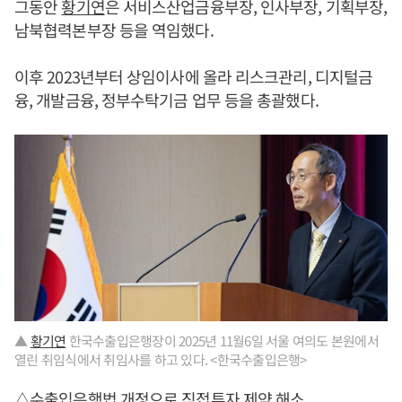
그동안
황기연
은 서비스산업금융부장, 인사부장, 기획부장,
남북협력본부장 등을 역임했다.
이후 2023년부터 상임이사에 올라 리스크관리, 디지털금
융, 개발금융, 정부수탁기금 업무 등을 총괄했다.
▲
황기연
한국수출입은행장이 2025년 11월6일 서울 여의도 본원에서
열린 취임식에서 취임사를 하고 있다. <한국수출입은행>
△수출입은행법 개정으로 직접투자 제약 해소