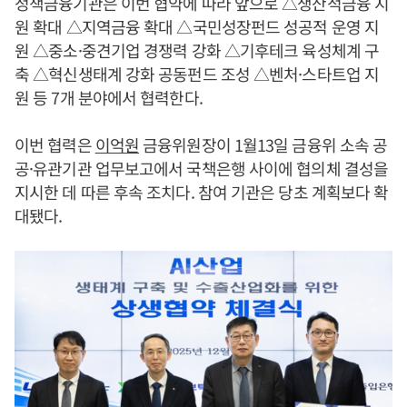
정책금융기관은 이번 협약에 따라 앞으로 △생산적금융 지
원 확대 △지역금융 확대 △국민성장펀드 성공적 운영 지
원 △중소·중견기업 경쟁력 강화 △기후테크 육성체계 구
축 △혁신생태계 강화 공동펀드 조성 △벤처·스타트업 지
원 등 7개 분야에서 협력한다.
이번 협력은
이억원
금융위원장이 1월13일 금융위 소속 공
공·유관기관 업무보고에서 국책은행 사이에 협의체 결성을
지시한 데 따른 후속 조치다. 참여 기관은 당초 계획보다 확
대됐다.