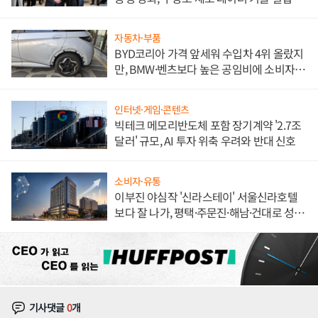
해 종합 로보틱스 기업으로
자동차·부품
BYD코리아 가격 앞세워 수입차 4위 올랐지
만, BMW·벤츠보다 높은 공임비에 소비자
불만 폭발
인터넷·게임·콘텐츠
빅테크 메모리반도체 포함 장기계약 '2.7조
달러' 규모, AI 투자 위축 우려와 반대 신호
소비자·유통
이부진 야심작 '신라스테이' 서울신라호텔
보다 잘 나가, 평택·주문진·해남·건대로 성
장판 더 넓힌다
기사댓글
0
개