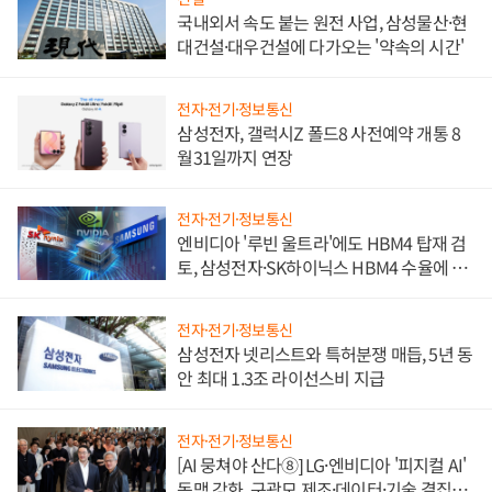
국내외서 속도 붙는 원전 사업, 삼성물산·현
대건설·대우건설에 다가오는 '약속의 시간'
전자·전기·정보통신
삼성전자, 갤럭시Z 폴드8 사전예약 개통 8
월31일까지 연장
전자·전기·정보통신
엔비디아 '루빈 울트라'에도 HBM4 탑재 검
토, 삼성전자·SK하이닉스 HBM4 수율에 주
도권 갈린다
전자·전기·정보통신
삼성전자 넷리스트와 특허분쟁 매듭, 5년 동
안 최대 1.3조 라이선스비 지급
전자·전기·정보통신
[AI 뭉쳐야 산다⑧] LG·엔비디아 '피지컬 AI'
동맹 강화, 구광모 제조·데이터·기술 결집