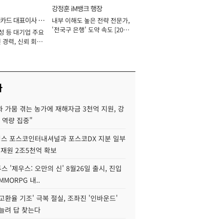
강정훈 iM뱅크 행장
카드 대표이사 사
내부 이해도 높은 전략 전문가,
'전국구 은행' 도약 속도 [2026
성 등 대기업 주요
년]
 경력, 신뢰 회복
[2026년]
사
 가뭄 겪는 농가에 재해자금 3천억 지원, 강
 역량 집중"
스 포스코인터내셔널과 포스코DX 지분 일부
 재원 2조5천억 확보
투스 '제우스: 오만의 신' 8월26일 출시, 진입
MMORPG 내..
고환율 기조' 극복 절실, 조좌진 '인바운드'
늘려 답 찾는다