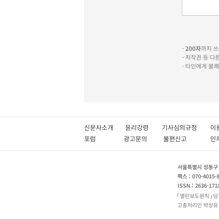
-
200자
까지 쓰실
- 저작권 등 
- 타인에게 불
신문사소개
윤리강령
기사심의규정
이
포럼
광고문의
불편신고
서울특별시 성동구 성
팩스 : 070-4015-
ISSN : 2636-171
열린보도원칙
당
고충처리인 박상유 180