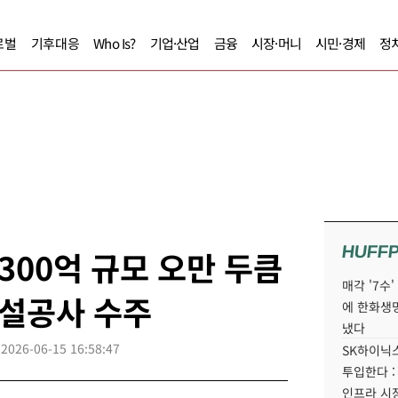
로벌
기후대응
Who Is?
기업·산업
금융
시장·머니
시민·경제
정
HUFF
300억 규모 오만 두큼
매각 '7수
설공사 수주
에 한화생
냈다
2026-06-15 16:58:47
SK하이닉스
투입한다 :
인프라 시