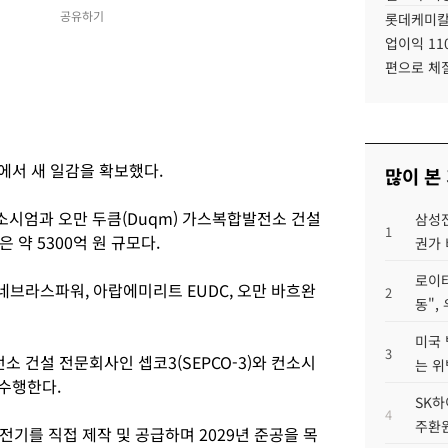
공유하기
롯데케미칼
업이익 11
편으로 체
서 새 일감을 확보했다.
많이 본
시엄과 오만 두큼(Duqm) 가스복합발전소 건설
삼성전
1
약 5300억 원 규모다.
권가 
로이터
브라스파워, 아랍에미리트 EUDC, 오만 바흐완
2
동",
미국 
3
 건설 전문회사인 셉코3(SEPCO-3)와 컨소시
는 위
 수행한다.
SK하
4
주환원
기를 직접 제작 및 공급하며 2029년 준공을 목