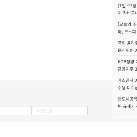
[7일 오!
지 장바구
[오늘의 주
라, 코스피
국힘 윤리위
윤리위원 
KDB생명
금융지주 
가스공사 2
수용 미수금
반도체공학
된 규제가 