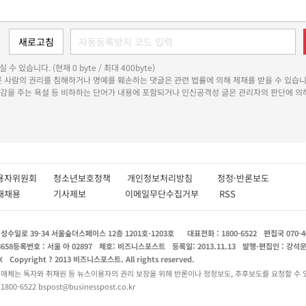
 수 있습니다. (현재 0 byte / 최대 400byte)
다른 사람의 권리를 침해하거나 명예를 훼손하는 댓글은 관련 법률에 의해 제재를 받을 수 있습니
쾌감을 주는 욕설 등 비하하는 단어가 내용에 포함되거나 인신공격성 글은 관리자의 판단에 의해
용자위원회
청소년보호정책
개인정보처리방침
정정·반론보도
인재채용
기사제보
이메일무단수집거부
RSS
수일로 39-34 서울숲더스페이스 12층 1201호-1203호
대표전화 : 1800-6522
편집국 070-4
8658
등록번호 : 서울 아 02897
제호: 비즈니스포스트
등록일: 2013.11.13
발행·편집인 : 강석
X
Copyright ? 2013 비즈니스포스트. All rights reserved.
 매체는 독자와 취재원 등 뉴스이용자의 권리 보장을 위해 반론이나 정정보도, 추후보도를 요청할 수 
0-6522 bspost@businesspost.co.kr