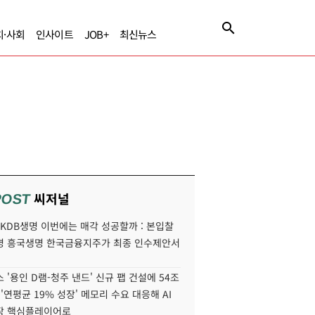
치·사회
인사이트
JOB+
최신뉴스
씨저널
POST
' KDB생명 이번에는 매각 성공할까 : 본입찰
명 흥국생명 한국금융지주가 최종 인수제안서
 '용인 D램-청주 낸드' 신규 팹 건설에 54조
 '연평균 19% 성장' 메모리 수요 대응해 AI
장 핵심플레이어로