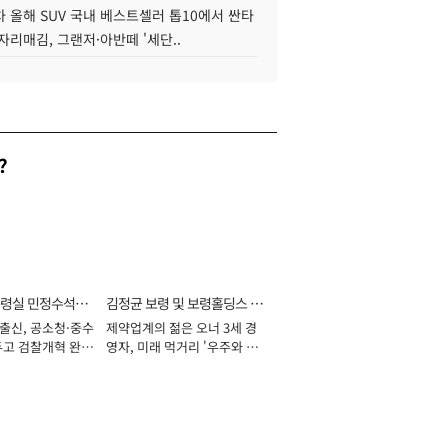
 올해 SUV 국내 베스트셀러 톱10에서 싼타
자리매김, 그랜저·아반떼 '세단..
?
통령실 민정수석비
김정균 보령 및 보령홀딩스 대
 출신, 공소청·중수
제약업계의 젊은 오너 3세 경
표이사 사장
두고 검찰개혁 완수
영자, 미래 먹거리 '우주와 헬
년]
스케어' 공들여 [2026년]