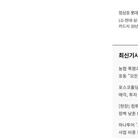
정상호 롯데
LG·현대·삼
장
카드사 30년
에 '초집중' 
최신기
농협 폭염과
호동 "모든
포스코홀딩
매각, 투자
[현장] 컴
장벽 낮춘 
하나투어 '
사업 비중 