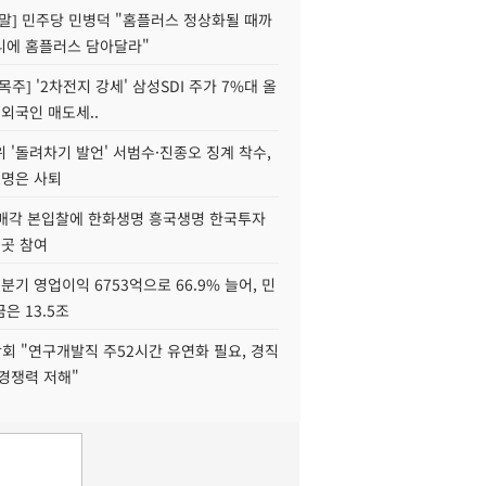
정말] 민주당 민병덕 "홈플러스 정상화될 때까
니에 홈플러스 담아달라"
목주] '2차전지 강세' 삼성SDI 주가 7%대 올
 외국인 매도세..
 '돌려차기 발언' 서범수·진종오 징계 착수,
2명은 사퇴
 매각 본입찰에 한화생명 흥국생명 한국투자
3곳 참여
분기 영업이익 6753억으로 66.9% 늘어, 민
은 13.5조
회 "연구개발직 주52시간 유연화 필요, 경직
경쟁력 저해"