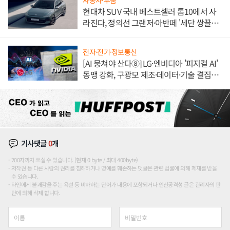
자동차·부품
현대차 SUV 국내 베스트셀러 톱10에서 사
라진다, 정의선 그랜저·아반떼 '세단 쌍끌
이'로 내수 방어
전자·전기·정보통신
[AI 뭉쳐야 산다⑧] LG·엔비디아 '피지컬 AI'
동맹 강화, 구광모 제조·데이터·기술 결집
해 종합 로보틱스 기업으로
기사댓글
0
개
200자까지 쓰실 수 있습니다. (현재 0 byte / 최대 400byte)
저작권 등 다른 사람의 권리를 침해하거나 명예를 훼손하는 댓글은 관련 법률에 의해 제재를 받을
수 있습니다.
타인에게 불쾌감을 주는 욕설 등 비하하는 단어가 내용에 포함되거나 인신공격성 글은 관리자의 판
단에 의해 삭제 합니다.