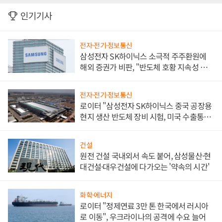
인기기사
전자·전기·정보통신
삼성전자 SK하이닉스 소극적 주주환원에
해외 증권가 비판, "반도체 호황 지속성 의
문"
전자·전기·정보통신
로이터 "삼성전자 SK하이닉스 중국 공장용
현지 생산 반도체 장비 시험, 미국 수출통제
대비"
건설
원전 건설 국내외서 속도 붙어, 삼성물산·현
대건설·대우건설에 다가오는 '약속의 시간'
화학·에너지
로이터 "정제연료 3만 톤 한국에서 러시아
로 이동", 우크라이나의 공격에 수요 늘어