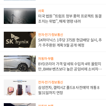
사회
미국 법원 "트럼프 정부 풍력 프로젝트 동결
조치는 위법", 해제 명령 내려
전자·전기·정보통신
SK하이닉스 1주당 375원 현금배당 실시, 추
가 주주환원 계획 9월 공개 예정
자동차·부품
BYD코리아 가격 앞세워 수입차 4위 올랐지
만, BMW·벤츠보다 높은 공임비에 소비자
불만 폭발
전자·전기·정보통신
삼성전자, 갤럭시Z 폴드8 사전예약 개통 8
월31일까지 연장