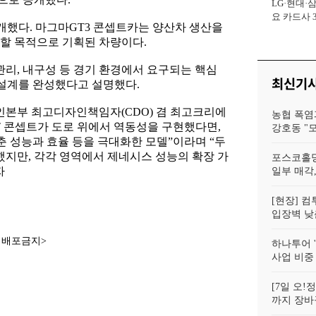
LG·현대·
사장
요 카드사 
개했다. 마그마GT3 콘셉트카는 양산차 생산을
회복에 '초집
할 목적으로 기획된 차량이다.
관리, 내구성 등 경기 환경에서 요구되는 핵심
최신기
 설계를 완성했다고 설명했다.
본부 최고디자인책임자(CDO) 겸 최고크리에
농협 폭염
T 콘셉트가 도로 위에서 역동성을 구현했다면,
강호동 "
춘 성능과 효율 등을 극대화한 모델”이라며 “두
지만, 각각 영역에서 제네시스 성능의 확장 가
포스코홀딩
자
일부 매각,
[현장] 컴
입장벽 낮춘
재배포금지>
하나투어 '
사업 비중
[7일 오
까지 장바