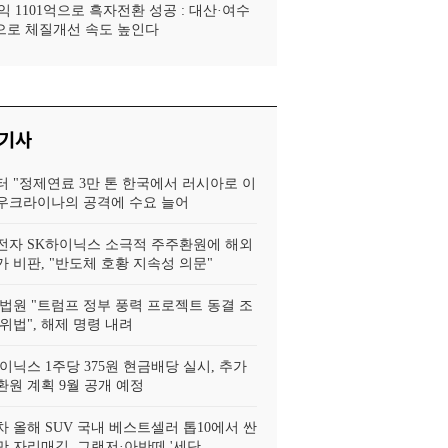
 1101억으로 흑자전환 성공 : 대산·여수
로 체질개선 속도 높인다
 기사
터 "정제연료 3만 톤 한국에서 러시아로 이
, 우크라이나의 공격에 수요 늘어
전자 SK하이닉스 소극적 주주환원에 해외
 비판, "반도체 호황 지속성 의문"
법원 "트럼프 정부 풍력 프로젝트 동결 조
위법", 해제 명령 내려
이닉스 1주당 375원 현금배당 실시, 추가
환원 계획 9월 공개 예정
 올해 SUV 국내 베스트셀러 톱10에서 싼
 자리매김, 그랜저·아반떼 '세단..