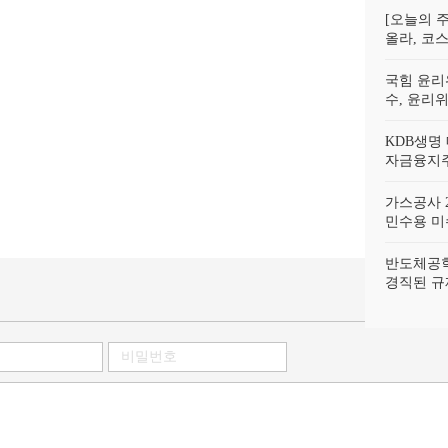
[오늘의 주
올라, 코스
국힘 윤리
수, 윤리
KDB생명
자금융지주
가스공사 2
민수용 미수
반도체공학
경직된 규