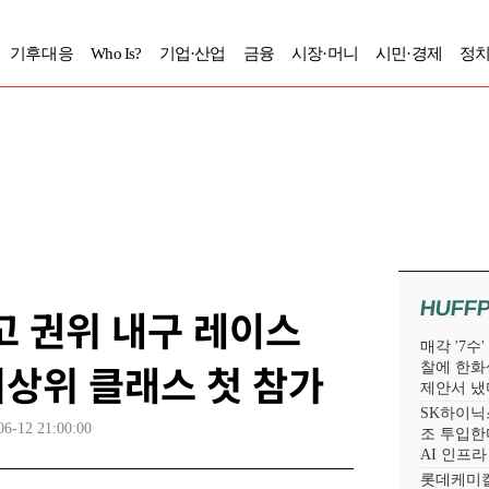
기후대응
Who Is?
기업·산업
금융
시장·머니
시민·경제
정치
HUFF
고 권위 내구 레이스
매각 '7수
최상위 클래스 첫 참가
찰에 한화
제안서 냈
SK하이닉스
06-12 21:00:00
조 투입한다
AI 인프
롯데케미칼