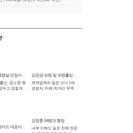
?
통령실 민정수석
김정균 보령 및 보령홀딩스
 출신, 공소청·중
제약업계의 젊은 오너 3세
대표이사 사장
 앞두고 검찰개혁
경영자, 미래 먹거리 '우주와
2026년]
헬스케어' 공들여 [2026년]
강정훈 iM뱅크 행장
데카드 대표이사
내부 이해도 높은 전략 전문