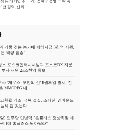
가, '전국구 은행' 도약 속도
삼성 등 대기업 주
[2026년]
30년 경력, 신뢰
중' [2026년]
사
과 가뭄 겪는 농가에 재해자금 3천억 지원,
모든 역량 집중"
스 포스코인터내셔널과 포스코DX 지분
 투자 재원 2조5천억 확보
투스 '제우스: 오만의 신' 8월26일 출시, 진
 MMORPG 내..
고환율 기조' 극복 절실, 조좌진 '인바운드'
 늘려 답 찾는다
!정말] 민주당 민병덕 "홈플러스 정상화될 때
구니에 홈플러스 담아달라"