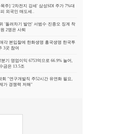
목주] '2차전지 강세' 삼성SDI 주가 7%대
피 외국인 매도세..
위 '돌려차기 발언' 서범수·진종오 징계 착
위원 2명은 사퇴
 매각 본입찰에 한화생명 흥국생명 한국투
 3곳 참여
분기 영업이익 6753억으로 66.9% 늘어,
금은 13.5조
회 "연구개발직 주52시간 유연화 필요,
제가 경쟁력 저해"