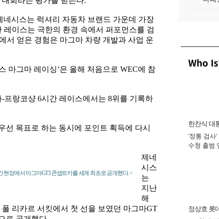
 대회라는 평가를 받는다.
제네시스는 럭셔리 자동차 브랜드 가운데 가장
시간 레이스는 극한의 환경 속에서 퍼포먼스를 검
스에서 얻은 경험은 마그마 차량 개발과 사업 운
Who Is
 마그마 레이싱’은 올해 처음으로 WEC에 참
파-프랑코샹 6시간 레이스에서는 8위를 기록하
한찬식 대
우선 목표로 하는 동시에 포인트 획득에 다시
'정통 검사'
비서관
수청 출범
완수 맡아 [
제네
시스
 현장에서 마그마GT3 콘셉트카를 세계 최초로 공개했다. <
는
지난
해
 폴 리카르 서킷에서 첫 선을 보였던 마그마GT
정상호 롯
으로 공개했다.