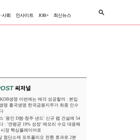
·사회
인사이트
JOB+
최신뉴스
씨저널
POST
' KDB생명 이번에는 매각 성공할까 : 본입
생명 흥국생명 한국금융지주가 최종 인수
다
 '용인 D램-청주 낸드' 신규 팹 건설에 54
 : '연평균 19% 성장' 메모리 수요 대응해
라 시장 핵심플레이어로
 첨단소재 포트폴리오 전환 효과로 2분