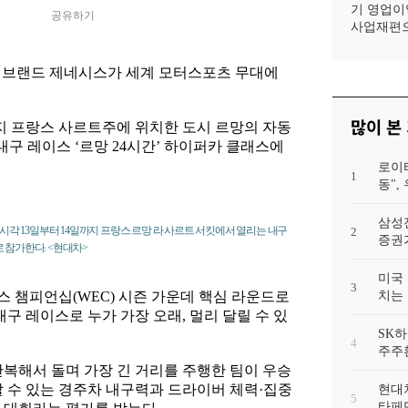
기 영업이익
공유하기
사업재편으
 브랜드 제네시스가 세계 모터스포츠 무대에
많이 본
지 프랑스 사르트주에 위치한 도시 르망의 자동
내구 레이스 ‘르망 24시간’ 하이퍼카 클래스에
로이
1
동"
삼성
각 13일부터 14일까지 프랑스 르망 라 사르트 서킷에서 열리는 내구
2
증권가
 참가한다. <현대차>
미국 
3
스 챔피언십(WEC) 시즌 가운데 핵심 라운드로
치는 
 내구 레이스로 누가 가장 오래, 멀리 달릴 수 있
SK하
4
주주
 반복해서 돌며 가장 긴 거리를 주행한 팀이 우승
할 수 있는 경주차 내구력과 드라이버 체력·집중
현대차
5
타페만