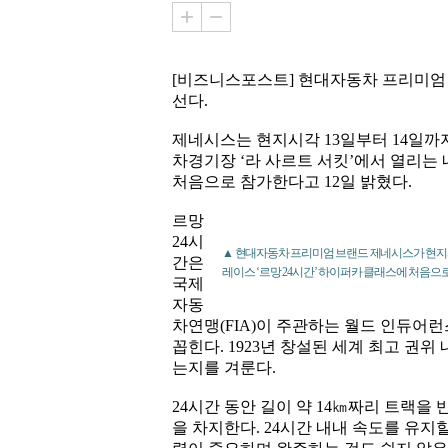
[비즈니스포스트] 현대자동차 프리미엄
선다.
제네시스는 현지시각 13일부터 14일까
차경기장 ‘라 사르트 서킷’에서 열리는 
처음으로 참가한다고 12일 밝혔다.
르망
24시
▲ 현대자동차 프리미엄 브랜드 제네시스가 현지시
간은
레이스 ‘르망 24시간’ 하이퍼카 클래스에 처음으로
국제
자동
차연맹(FIA)이 주관하는 월드 인듀어런
꼽힌다. 1923년 창설된 세계 최고 권위
는지를 겨룬다.
24시간 동안 길이 약 14㎞짜리 트랙을
을 차지한다. 24시간 내내 속도를 유지