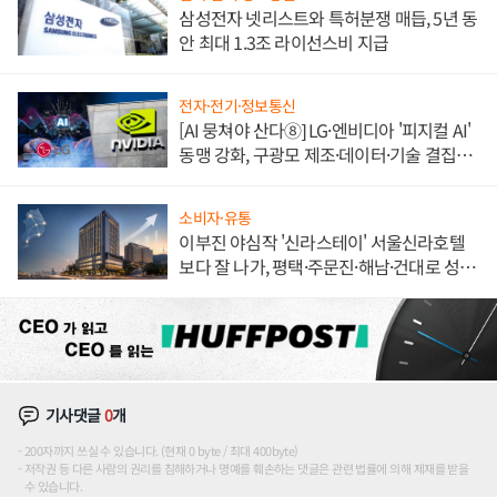
삼성전자 넷리스트와 특허분쟁 매듭, 5년 동
안 최대 1.3조 라이선스비 지급
전자·전기·정보통신
[AI 뭉쳐야 산다⑧] LG·엔비디아 '피지컬 AI'
동맹 강화, 구광모 제조·데이터·기술 결집
해 종합 로보틱스 기업으로
소비자·유통
이부진 야심작 '신라스테이' 서울신라호텔
보다 잘 나가, 평택·주문진·해남·건대로 성
장판 더 넓힌다
기사댓글
0
개
200자까지 쓰실 수 있습니다. (현재 0 byte / 최대 400byte)
저작권 등 다른 사람의 권리를 침해하거나 명예를 훼손하는 댓글은 관련 법률에 의해 제재를 받을
수 있습니다.