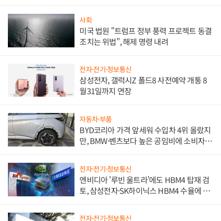
사회
미국 법원 "트럼프 정부 풍력 프로젝트 동결
조치는 위법", 해제 명령 내려
전자·전기·정보통신
삼성전자, 갤럭시Z 폴드8 사전예약 개통 8
월31일까지 연장
자동차·부품
BYD코리아 가격 앞세워 수입차 4위 올랐지
만, BMW·벤츠보다 높은 공임비에 소비자
불만 폭발
전자·전기·정보통신
엔비디아 '루빈 울트라'에도 HBM4 탑재 검
토, 삼성전자·SK하이닉스 HBM4 수율에 주
도권 갈린다
전자·전기·정보통신