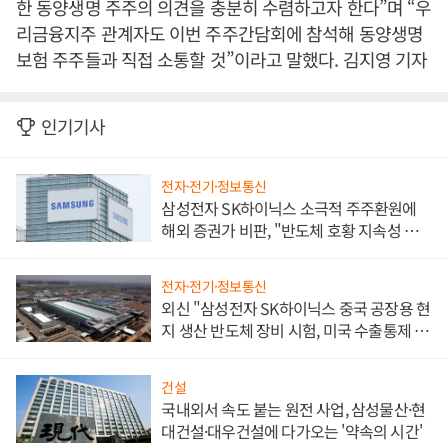
한 동양생명 주주의 의견을 충분히 수렴하고자 한다”며 “우
리금융지주 관계자도 이번 주주간담회에 참석해 동양생명
보험 주주들과 직접 소통할 것”이라고 말했다. 김지영 기자
인기기사
전자·전기·정보통신
삼성전자 SK하이닉스 소극적 주주환원에
해외 증권가 비판, "반도체 호황 지속성 의
문"
전자·전기·정보통신
외신 "삼성전자 SK하이닉스 중국 공장용 현
지 생산 반도체 장비 시험, 미국 수출통제 대
비"
건설
국내외서 속도 붙는 원전 사업, 삼성물산·현
대건설·대우건설에 다가오는 '약속의 시간'