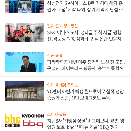
삼성전자 SK하이닉스 D램 가격에 해외 증
권가 '고점' 시각 나와, 장기 계약에 단점 부
각
전자·전기·정보통신
SK하이닉스 노사 '성과급 주식 지급' 평행
선, 곽노정 'N% 성과급' 법적 논란 벗을지 주
목
항공·물류
파라타항공 내년 미주 장거리 노선 첫 도전,
윤철민 '하이브리드 항공사' 승부수 통할까
인터넷·게임·콘텐츠
YG엔터 하반기 빅뱅 월드투어로 실적 성장
증권가 전망, 신인 보이그룹도 주목
소비자·유통
치킨3사 '가맹점 상생' 비교해보니, 교촌 '영
업권 보호'·bhc '신메뉴 개발'·BBQ '원가 부