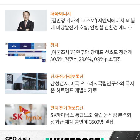
담'
화학·에너지
[김민정 기자의 '코스뽀'] 지엔씨에너지 AI 붐
에 비상발전기 호황, 안병철 친환경 에너지
발전전문기업 향한다
정치
[여론조사꽃] 민주당 당대표 선호도 정청래
30.5%·김민석 29.6%, 0.9%p 초접전
전자·전기·정보통신
삼성전자, 미국 오크리지국립연구소와 극저
온 히트펌프 개발하기로
전자·전기·정보통신
SK하이닉스 통합노조 설립 움직임 본격화,
성과급 체계 불만에 3500명 결집