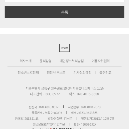
PC버전
회사소개
윤리강령
개인정보처리방침
이용자위원회
청소년보호정책
정정·반론보도
기사심의규정
불편신고
서울특별시 성동구 성수일로 39-34 서울숲더스페이스 12층
대표전화 : 1800-6522
팩스 : 070-4015-8658
편집국 : 070-4010-8512
사업본부 : 070-4010-7078
등록번호 : 서울 아 02897
제호 : 비즈니스포스트
등록일: 2013.11.13
발행·편집인 : 강석운
발행일자: 2013년 12월 2일
청소년보호책임자 : 강석운
ISSN : 2636-171X