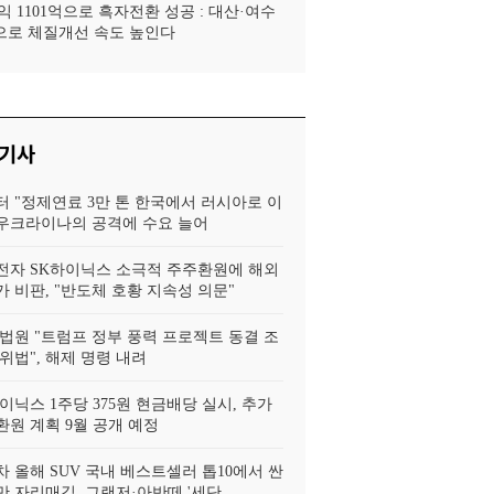
 1101억으로 흑자전환 성공 : 대산·여수
로 체질개선 속도 높인다
 기사
터 "정제연료 3만 톤 한국에서 러시아로 이
, 우크라이나의 공격에 수요 늘어
전자 SK하이닉스 소극적 주주환원에 해외
 비판, "반도체 호황 지속성 의문"
법원 "트럼프 정부 풍력 프로젝트 동결 조
위법", 해제 명령 내려
이닉스 1주당 375원 현금배당 실시, 추가
환원 계획 9월 공개 예정
 올해 SUV 국내 베스트셀러 톱10에서 싼
 자리매김, 그랜저·아반떼 '세단..