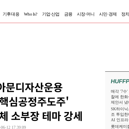
기후대응
Who Is?
기업·산업
금융
시장·머니
시민·경제
정치
HUFF
NH아문디자산운용
매각 '7수
체핵심공정주도주'
찰에 한화
제안서 냈
SK하이닉스
도체 소부장 테마 강세
조 투입한다
AI 인프
롯데케미칼
-06-12 17:39:09