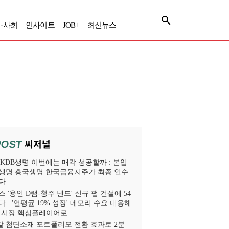
·사회
인사이트
JOB+
최신뉴스
씨저널
POST
' KDB생명 이번에는 매각 성공할까 : 본입
생명 흥국생명 한국금융지주가 최종 인수
다
 '용인 D램-청주 낸드' 신규 팹 건설에 54
 : '연평균 19% 성장' 메모리 수요 대응해
라 시장 핵심플레이어로
 첨단소재 포트폴리오 전환 효과로 2분