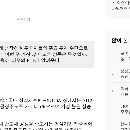
기 영업이익
사업재편으
공유하기
많이 본
르게 성장하며 투자자들의 주요 투자 수단으로
로이
데 이번 주 가장 많이 오른 상품은 무엇일까.
1
동"
까. 이주의 ETF가 알려준다.
삼성
2
증권가
미국 
3
치는 
2일) 국내 상장지수펀드(ETF)시장에서는 NH아
정주도주’가 23.36% 오르며 가장 높은 상승
SK하
4
주주
내 반도체 공정을 주도하는 핵심기업 20종목에
현대차
5
체 핵심공정주도주 지수’의 수익률을 추종한다.
타페만