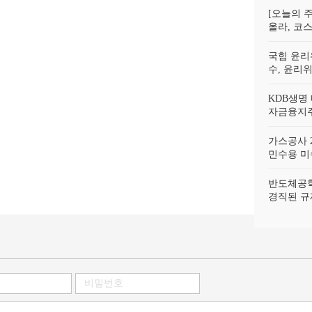
[오늘의 주
올라, 코스
국힘 윤리
수, 윤리
KDB생명
자금융지주
가스공사 2
민수용 미수
반도체공학
경직된 규