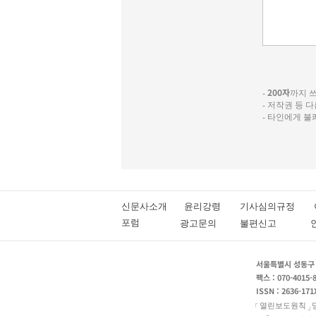
200자
-
까지 쓰실
- 저작권 등 
- 타인에게 
신문사소개
윤리강령
기사심의규정
포럼
광고문의
불편신고
서울특별시 성동구 성
팩스 : 070-4015-
ISSN : 2636-171
열린보도원칙