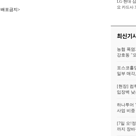
LG·현대·
사장
요 카드사 
재배포금지>
회복에 '초집
최신기
농협 폭염
강호동 "
포스코홀딩
일부 매각,
[현장] 컴
입장벽 낮춘
하나투어 '
사업 비중
[7일 오
까지 장바