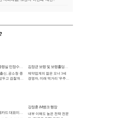
?
통령실 민정수석
김정균 보령 및 보령홀딩스
 출신, 공소청·중
제약업계의 젊은 오너 3세
대표이사 사장
 앞두고 검찰개혁
경영자, 미래 먹거리 '우주와
2026년]
헬스케어' 공들여 [2026년]
강정훈 iM뱅크 행장
데카드 대표이사
내부 이해도 높은 전략 전문