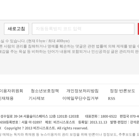
 수 있습니다. (현재 0 byte / 최대 400byte)
다른 사람의 권리를 침해하거나 명예를 훼손하는 댓글은 관련 법률에 의해 제재를 받을 
불쾌감을 주는 욕설 등 비하하는 단어가 내용에 포함되거나 인신공격성 글은 관리자의 판
이용자위원회
청소년보호정책
개인정보처리방침
정정·반론보도
인재채용
기사제보
이메일무단수집거부
RSS
수일로 39-34 서울숲더스페이스 12층 1201호-1203호
대표전화 : 1800-6522
편집국 070-4
8658
등록번호 : 서울 아 02897
제호: 비즈니스포스트
등록일: 2013.11.13
발행·편집인 : 강석
X
Copyright ? 2013 비즈니스포스트. All rights reserved.
당 매체는 독자와 취재원 등 뉴스이용자의 권리 보장을 위해 반론이나 정정보도, 추후보도를 