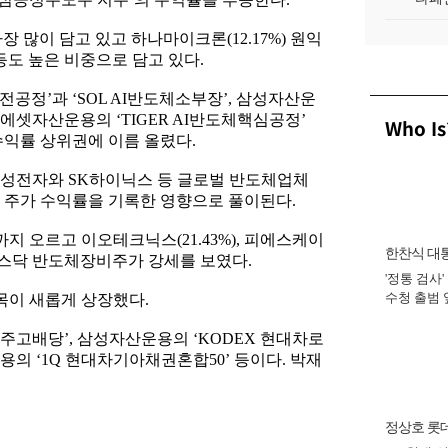
장 많이 담고 있고 하나마이크론(12.17%) 원익
7%) 등도 높은 비중으로 담고 있다.
전공정’과 ‘SOL AI반도체소부장’, 삼성자산운
래에셋자산운용의 ‘TIGER AI반도체핵심공정’
Who Is
수익률 상위권에 이름 올렸다.
삼성전자와 SK하이닉스 등 글로벌 반도체업체
 주가 수익률을 기록한 영향으로 풀이된다.
까지 오르고 이오테크닉스(21.43%), 피에스케이
한찬식 대
등 코스닥 반도체장비주가 강세를 보였다.
'정통 검사'
비서관
수청 출범
종목이 새롭게 상장했다.
완수 맡아 [
지주고배당’, 삼성자산운용의 ‘KODEX 현대차로
의 ‘1Q 현대차기아채권혼합50’ 등이다. 박재
정상호 롯