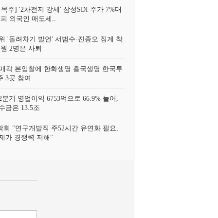
목주] '2차전지 강세' 삼성SDI 주가 7%대
피 외국인 매도세..
위 '돌려차기 발언' 서범수·진종오 징계 착
위원 2명은 사퇴
 매각 본입찰에 한화생명 흥국생명 한국투
 3곳 참여
분기 영업이익 6753억으로 66.9% 늘어,
금은 13.5조
회 "연구개발직 주52시간 유연화 필요,
제가 경쟁력 저해"