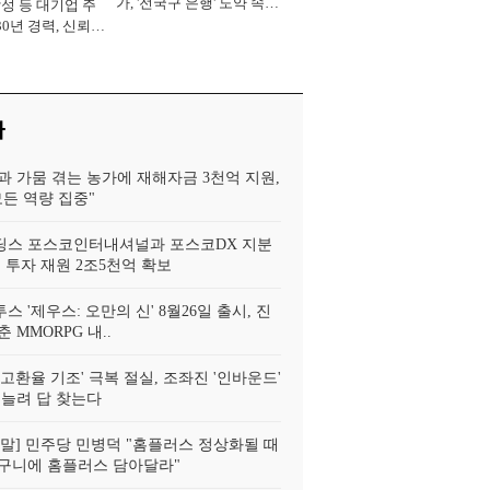
가, '전국구 은행' 도약 속도
삼성 등 대기업 주
[2026년]
30년 경력, 신뢰
중' [2026년]
사
과 가뭄 겪는 농가에 재해자금 3천억 지원,
모든 역량 집중"
스 포스코인터내셔널과 포스코DX 지분
 투자 재원 2조5천억 확보
투스 '제우스: 오만의 신' 8월26일 출시, 진
 MMORPG 내..
고환율 기조' 극복 절실, 조좌진 '인바운드'
 늘려 답 찾는다
!정말] 민주당 민병덕 "홈플러스 정상화될 때
구니에 홈플러스 담아달라"