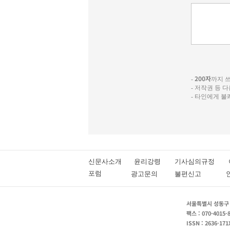
200자
-
까지 쓰실
- 저작권 등 
- 타인에게 
신문사소개
윤리강령
기사심의규정
포럼
광고문의
불편신고
서울특별시 성동구 성
팩스 : 070-4015-
ISSN : 2636-171