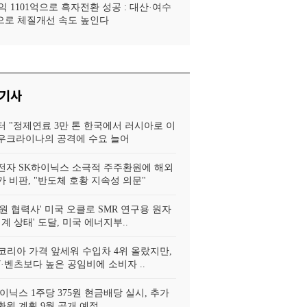
 1101억으로 흑자전환 성공 : 대산·여수
로 체질개선 속도 높인다
 기사
터 "정제연료 3만 톤 한국에서 러시아로 이
, 우크라이나의 공격에 수요 늘어
전자 SK하이닉스 소극적 주주환원에 해외
 비판, "반도체 호황 지속성 의문"
원 협력사' 미국 오클로 SMR 연구용 원자
임계 상태' 도달, 미국 에너지부..
코리아 가격 앞세워 수입차 4위 올랐지만,
·벤츠보다 높은 공임비에 소비자 ..
이닉스 1주당 375원 현금배당 실시, 추가
환원 계획 9월 공개 예정