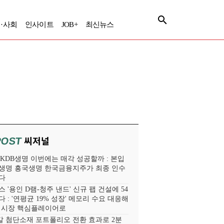
·사회
인사이트
JOB+
최신뉴스
씨저널
POST
' KDB생명 이번에는 매각 성공할까 : 본입
생명 흥국생명 한국금융지주가 최종 인수
다
 '용인 D램-청주 낸드' 신규 팹 건설에 54
 : '연평균 19% 성장' 메모리 수요 대응해
라 시장 핵심플레이어로
 첨단소재 포트폴리오 전환 효과로 2분