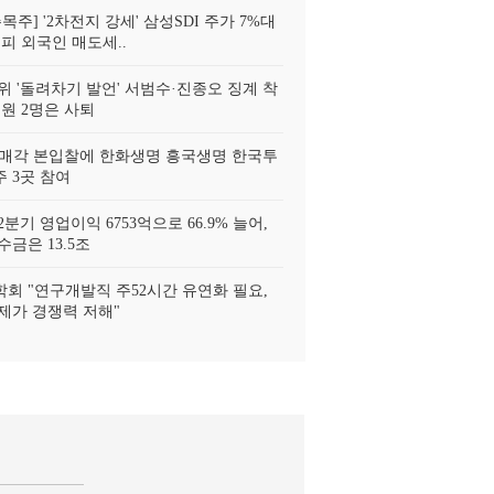
목주] '2차전지 강세' 삼성SDI 주가 7%대
피 외국인 매도세..
위 '돌려차기 발언' 서범수·진종오 징계 착
위원 2명은 사퇴
 매각 본입찰에 한화생명 흥국생명 한국투
 3곳 참여
분기 영업이익 6753억으로 66.9% 늘어,
금은 13.5조
회 "연구개발직 주52시간 유연화 필요,
제가 경쟁력 저해"