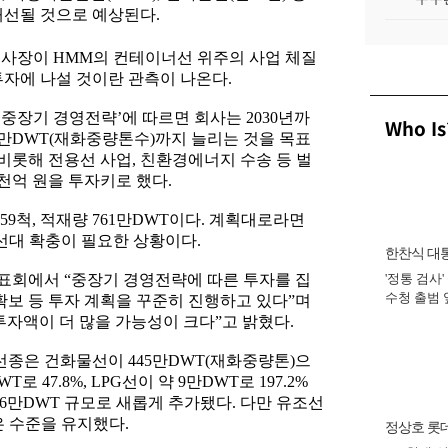
개선될 것으로 예상된다.
사장이 HMM의 컨테이너선 위주의 사업 체질
투자에 나설 것이란 관측이 나온다.
HMM 중장기 경영전략’에 따르면 회사는 2030년까
Who Is
56만DWT(재화중량톤수)까지 늘리는 것을 목표
 비롯해 전용선 사업, 친환경에너지 수송 등 벌
6천억 원을 투자키로 했다.
 59척, 적재량 761만DWT이다. 계획대로라면
 선대 확충이 필요한 상황이다.
한찬식 대
 발표회에서 “중장기 경영전략에 따른 투자를 집
'정통 검사'
비서관
수청 출범
확보 등 투자 계획을 꾸준히 진행하고 있다”며
완수 맡아 [
년 투자액이 더 많을 가능성이 크다”고 밝혔다.
 선종은 건화물선이 445만DWT(재화중량톤)으
T로 47.8%, LPG선이 약 9만DWT로 197.2%
 6만DWT 규모로 새롭게 추가됐다. 다만 유조선
은 수준을 유지했다.
정상호 롯