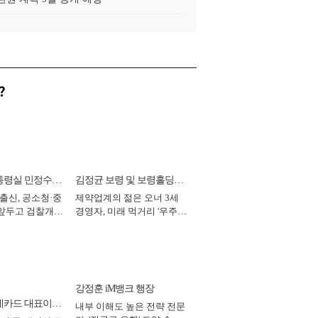
?
통령실 민정수석
김정균 보령 및 보령홀딩스
 출신, 공소청·중
제약업계의 젊은 오너 3세
대표이사 사장
 앞두고 검찰개혁
경영자, 미래 먹거리 '우주와
2026년]
헬스케어' 공들여 [2026년]
강정훈 iM뱅크 행장
데카드 대표이사
내부 이해도 높은 전략 전문