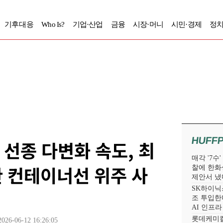
기후대응
Who Is?
기업·산업
금융
시장·머니
시민·경제
정치
HUFF
 선종 다변화 속도, 최
매각 '7수
 컨테이너선 위주 사
찰에 한화
제안서 냈
SK하이닉스
조 투입한다
AI 인프
롯데케미칼
2026-06-12 16:26:05