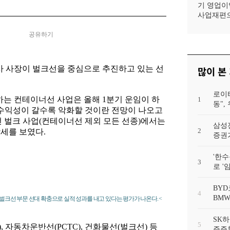
기 영업이익
사업재편으
공유하기
사 사장이 벌크선을 중심으로 추진하고 있는 선
많이 본
로이
지하는 컨테이너선 사업은 올해 1분기 운임이 하
1
동"
등 수익성이 갈수록 악화할 것이란 전망이 나오고
던 벌크 사업(컨테이너선 제외 모든 선종)에서는
삼성
2
장세를 보였다.
증권가
'한수
3
로 '
BYD
4
BMW
벌크선 부문 선대 확충으로 실적 성과를 내고 있다는 평가가 나온다. <
SK하
5
 자동차운반선(PCTC), 건화물선(벌크선) 등
주주