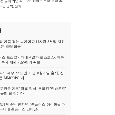
가, '전국구 은행' 도약 속도
삼성 등 대기업 주
[2026년]
30년 경력, 신뢰
중' [2026년]
사
과 가뭄 겪는 농가에 재해자금 3천억 지원,
모든 역량 집중"
스 포스코인터내셔널과 포스코DX 지분
 투자 재원 2조5천억 확보
투스 '제우스: 오만의 신' 8월26일 출시, 진
 MMORPG 내..
고환율 기조' 극복 절실, 조좌진 '인바운드'
 늘려 답 찾는다
!정말] 민주당 민병덕 "홈플러스 정상화될 때
구니에 홈플러스 담아달라"