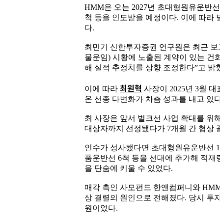
HMM은 오는 2027년 초대형원유운반선 
척 등을 인도받을 예정이다. 이에 따라
다.
최민기 신한투자증권 연구원은 최근 보고
물운임) 시황에 노출된 계약이 있는 
해 실적 추정치를 상향 조정한다”고 밝
최원혁
이에 따라
사장이 2025년 3월
온 선종 다변화가 차츰 성과를 내고 있
최 사장은 앞서 벌크선 사업 확대를 위
대상자까지 선정됐다가 7개월 간 협상 
인수가 성사됐다면 초대형원유운반선 18척
품운반선 6척 등을 선대에 추가해 적재량
을 단숨에 키울 수 있었다.
매각 측인 사모펀드 한앤컴퍼니와 HMM
상 결렬의 원인으로 전해졌다. 당시 투자
원이었다.