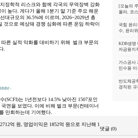
 지정학적 리스크와 함께 각국의 무역장벽 강화
[오늘의 주
이 높다. 게다가 올해 1분기 말 기준 주요 해운
올라, 코스
모의 36.5%에 이르며, 2026~2029년 총
질 것으로 예상돼 경쟁 심화에 따른 운임 하락이
국힘 윤리
수, 윤리
 따른 실적 악화를 대비하기 위해 벌크 부문의
KDB생명
다.
자금융지주
가스공사 2
민수용 미수
반도체공학
경직된 규
HMM >
CFI)는 1년전보다 14.5% 낮아진 1507포인
 국면을 보였다. 이에 비해 벌크 부문(컨테이너
소를 만회하는데 기여했다.
712억 원, 영업이익은 1852억 원으로 지난해 1
댓글 (0)