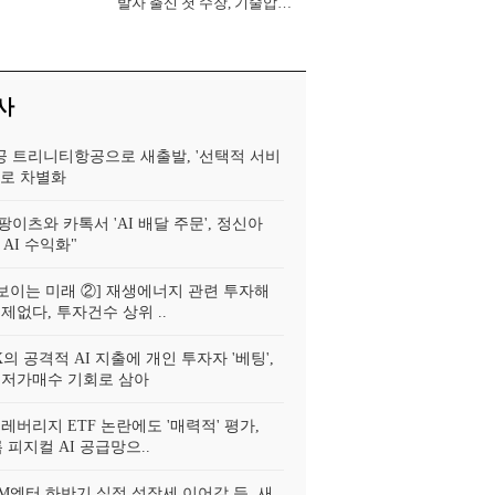
발자 출신 첫 수장, 기술압도
로 경쟁력 확보 사활 [2026
년]
사
 트리니티항공으로 새출발, '선택적 서비
'로 차별화
이츠와 카톡서 'AI 배달 주문', 정신아
AI 수익화"
에 보이는 미래 ②] 재생에너지 관련 투자해
제없다, 투자건수 상위 ..
 공격적 AI 지출에 개인 투자자 '베팅',
 저가매수 기회로 삼아
레버리지 ETF 논란에도 '매력적' 평가,
 피지컬 AI 공급망으..
SM엔터 하반기 실적 성장세 이어갈 듯, 새