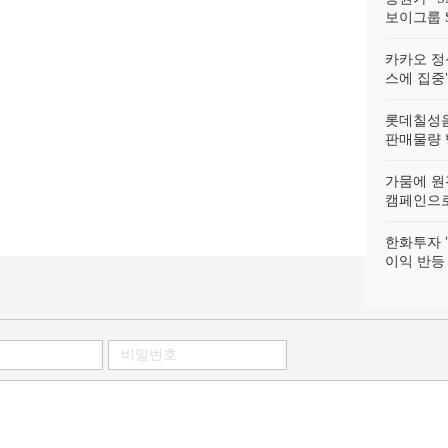
보이그룹 S
카카오 정
스에 집중"
롯데칠성음
판매물량 
가뭄에 원
캠페인으로
한화투자 
이익 반등