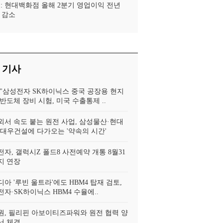
 : 현대백화점 올해 2분기 영업이익 전년
% 감소
 기사
 "삼성전자 SK하이닉스 중국 공장용 현지
반도체 장비 시험, 미국 수출통제 ..
외서 속도 붙는 원전 사업, 삼성물산·현대
·대우건설에 다가오는 '약속의 시간'
자, 갤럭시Z 폴드8 사전예약 개통 8월31
지 연장
아 '루빈 울트라'에도 HBM4 탑재 검토,
자·SK하이닉스 HBM4 수율에..
원, 필리핀 아보이티즈파워와 원전 협력 양
서 체결