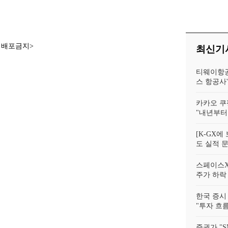
년]
재배포금지>
최신기
티웨이항공
스 항공사
카카오 쿠팡
"내년부터 
[K-GX
도 실적 문
스페이스X의
주가 하락
한국 증시 
"투자 흐름
증권가 "