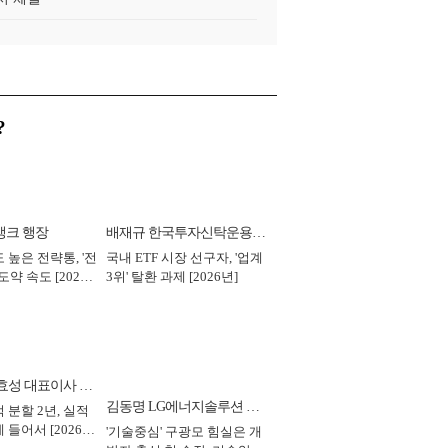
?
뱅크 행장
배재규 한국투자신탁운용
 높은 전략통, '전
국내 ETF 시장 선구자, '업계
대표이사 사장
도약 속도 [2026
3위' 탈환 과제 [2026년]
효성 대표이사 부
김동명 LG에너지솔루션 대
 분할 2년, 실적
 들어서 [2026
'기술중심' 구광모 힘실은 개
표이사 사장