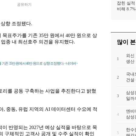
잡힌 실적
공유하기
비해 8.7
 상향 조정됐다.
목표주가를 기존 35만 원에서 40만 원으로 상
많이 본
넷 업종 내 최선호주 의견을 유지했다.
외신
1
생산 
기존 35만 원에서 40만 원으로 상향 조정했다. <네이버>
국내
2
건설
팩토리를 공동 구축하는 사업을 추진한다고 밝혔
삼성전
3
일까
 중동, 유럽 지역의 AI 데이터센터 수요에 적
엔비디
4
삼성전
적이 반영되는 2027년 예상 실적을 바탕으로 목
한수
5
의 구체적인 고객사 공개 및 수주 실적이 확인
해각