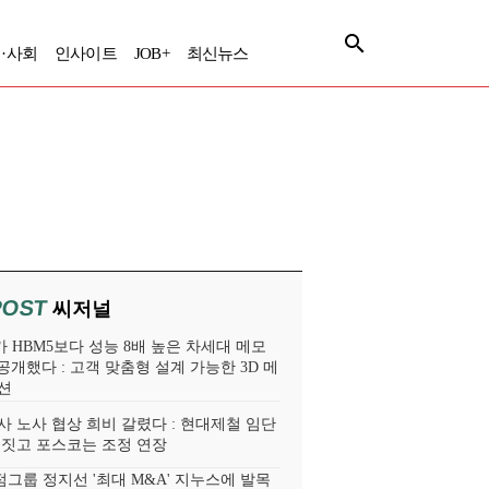
·사회
인사이트
JOB+
최신뉴스
POST
씨저널
 HBM5보다 성능 8배 높은 차세대 메모
 공개했다 : 고객 맞춤형 설계 가능한 3D 메
션
사 노사 협상 희비 갈렸다 : 현대제철 임단
 짓고 포스코는 조정 연장
그룹 정지선 '최대 M&A' 지누스에 발목