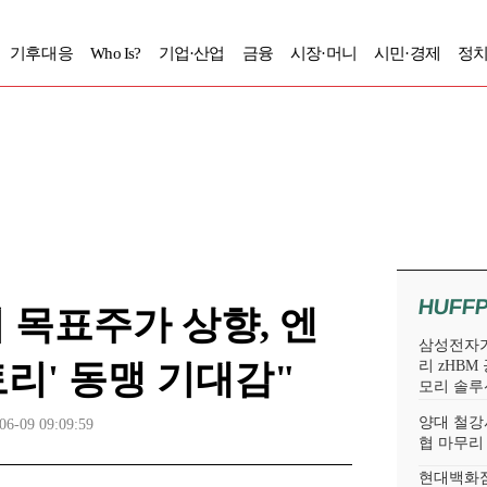
기후대응
Who Is?
기업·산업
금융
시장·머니
시민·경제
정치
HUFF
 목표주가 상향, 엔
삼성전자가
토리' 동맹 기대감"
리 zHBM
모리 솔루
양대 철강
06-09 09:09:59
협 마무리
현대백화점