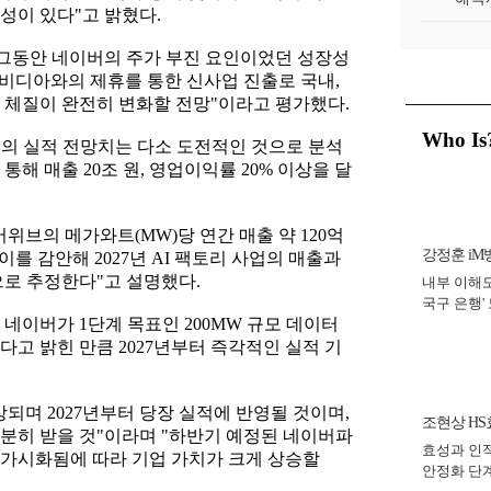
성이 있다"고 밝혔다.
"그동안 네이버의 주가 부진 요인이었던 성장성
엔비디아와의 제휴를 통한 신사업 진출로 국내,
 체질이 완전히 변화할 전망"이라고 평가했다.
Who Is
업의 실적 전망치는 다소 도전적인 것으로 분석
통해 매출 20조 원, 영업이익률 20% 이상을 달
위브의 메가와트(MW)당 연간 매출 약 120억
강정훈 iM
를 감안해 2027년 AI 팩토리 사업의 매출과
원으로 추정한다"고 설명했다.
내부 이해도
국구 은행' 
네이버가 1단계 목표인 200MW 규모 데이터
년]
고 밝힌 만큼 2027년부터 즉각적인 실적 기
되며 2027년부터 당장 실적에 반영될 것이며,
조현상 HS
분히 받을 것"이라며 "하반기 예정된 네이버파
효성과 인적
회장
 가시화됨에 따라 기업 가치가 크게 상승할
안정화 단계