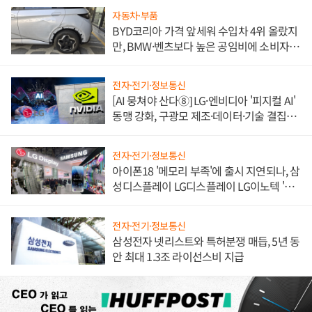
자동차·부품
BYD코리아 가격 앞세워 수입차 4위 올랐지
만, BMW·벤츠보다 높은 공임비에 소비자
불만 폭발
전자·전기·정보통신
[AI 뭉쳐야 산다⑧] LG·엔비디아 '피지컬 AI'
동맹 강화, 구광모 제조·데이터·기술 결집
해 종합 로보틱스 기업으로
전자·전기·정보통신
아이폰18 '메모리 부족'에 출시 지연되나, 삼
성디스플레이 LG디스플레이 LG이노텍 '탈
애플' 수익 다각화 속도
전자·전기·정보통신
삼성전자 넷리스트와 특허분쟁 매듭, 5년 동
안 최대 1.3조 라이선스비 지급