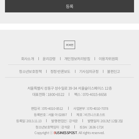
PC버전
회사소개
윤리강령
개인정보처리방침
이용자위원회
청소년보호정책
정정·반론보도
기사심의규정
불편신고
서울특별시 성동구 성수일로 39-34 서울숲더스페이스 12층
대표전화 : 1800-6522
팩스 : 070-4015-8658
편집국 : 070-4010-8512
사업본부 : 070-4010-7078
등록번호 : 서울 아 02897
제호 : 비즈니스포스트
등록일: 2013.11.13
발행·편집인 : 강석운
발행일자: 2013년 12월 2일
청소년보호책임자 : 강석운
ISSN : 2636-171X
Copyright ⓒ
B
USINESSPOST
. All rights reserved.