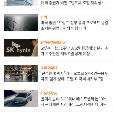
해외 증권가 비판, "반도체 호황 지속성 의
문"
사회
미국 법원 "트럼프 정부 풍력 프로젝트 동결
조치는 위법", 해제 명령 내려
전자·전기·정보통신
SK하이닉스 1주당 375원 현금배당 실시, 추
가 주주환원 계획 9월 공개 예정
화학·에너지
'한수원 협력사' 미국 오클로 SMR 연구용 원
자로 '임계 상태' 도달, 미국 에너지부 "중요
한 이정표"
자동차·부품
현대차 올해 SUV 국내 베스트셀러 톱10에
서 싼타페만 자리매김, 그랜저·아반떼 '세단
쌍끌이'로 내수 방어